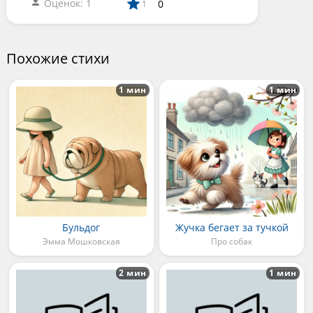
Оценок: 1
0
1
Похожие стихи
1 мин
1 мин
Бyльдог
Жучка бегает за тучкой
Эмма Мошковская
Про собак
2 мин
1 мин