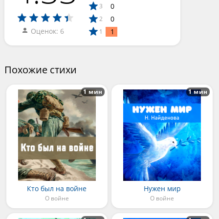
0
3
0
2
Оценок: 6
1
1
Похожие стихи
1 мин
1 мин
Кто был на войне
Нужен мир
О войне
О войне