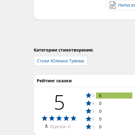
Написа
Категории стихотворения:
Стихи Юлиана Тувима
Рейтинг сказки
5
6
5
0
4
0
3
0
2
Оценок: 6
0
1