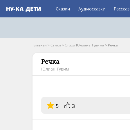
Сказки
Аудиосказки
Расска
Главная
>
Стихи
>
Стихи Юлиана Тувима
>
Речка
Речка
Юлиан Тувим
5
3