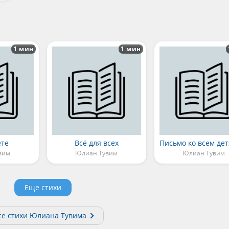
1 мин
1 мин
ёте
Всё для всех
вим
Юлиан Тувим
Юлиан Тувим
Еще стихи
се стихи Юлиана Тувима