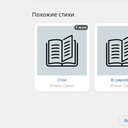
Похожие стихи
1 мин
Стол
В самол
Юлиан Тувим
Юлиан Ту
В