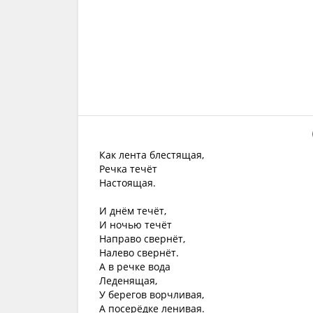
Как лента блестящая,
Речка течёт
Настоящая.
И днём течёт,
И ночью течёт
Направо свернёт,
Налево свернёт.
А в речке вода
Леденящая,
У берегов ворчливая,
А посерёдке ленивая.