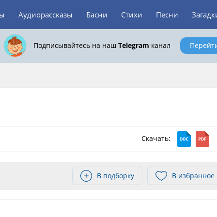
зы
Аудиорассказы
Басни
Стихи
Песни
Загадк
Подписывайтесь на наш
Telegram
канал
Перейт
Скачать:
В подборку
В избранное