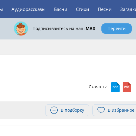
зы
Аудиорассказы
Басни
Стихи
Песни
Загадк
Подписывайтесь на наш
MAX
Перейти
Скачать:
В подборку
В избранное