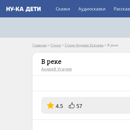
Сказки
Аудиосказки
Расска
Главная
>
Стихи
>
Стихи Андрея Усачева
>
В реке
В реке
Андрей Усачев
4.5
57