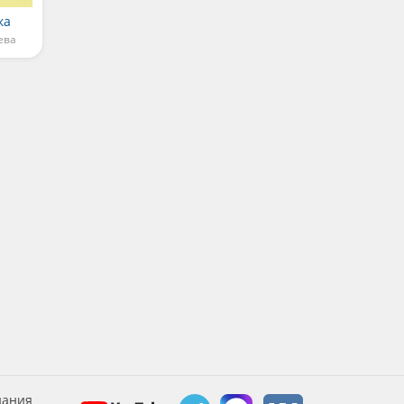
ка
ева
дания