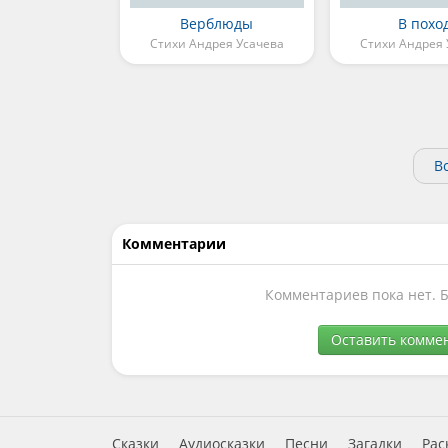
Верблюды
В похо
Стихи Андрея Усачева
Стихи Андрея 
В
Комментарии
Комментариев пока нет. 
Оставить комме
Сказки
Аудиосказки
Песни
Загадки
Рас