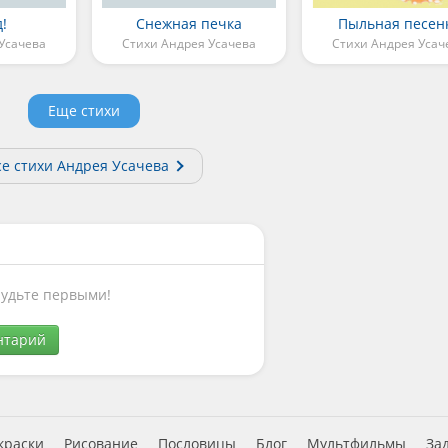
д!
Снежная печка
Пыльная песен
Усачева
Стихи Андрея Усачева
Стихи Андрея Усач
Еще стихи
се стихи Андрея Усачева
Будьте первыми!
нтарий
краски
Рисование
Пословицы
Блог
Мультфильмы
За