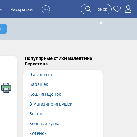
...
и
Раскраски
Поиск
и
Популярные стихи Валентина
Берестова
Читалочка
Барашек
Кошкин щенок
В магазине игрушек
Бычок
Больная кукла
Котёнок