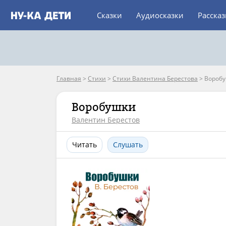
Сказки
Аудиосказки
Расска
Главная
>
Стихи
>
Стихи Валентина Берестова
>
Вороб
Воробушки
Валентин Берестов
Читать
Слушать