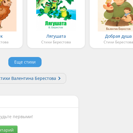
ек
Лягушата
Добрая душа
стова
Стихи Берестова
Стихи Берестов
Еще стихи
стихи Валентина Берестова
Будьте первыми!
нтарий