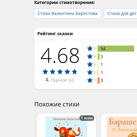
Категории стихотворения:
Стихи Валентина Берестова
Стихи для дет
Рейтинг сказки
4.68
54
5
3
4
1
3
1
2
Оценок: 62
3
1
Похожие стихи
1 мин