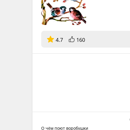
4.7
160
О чём поют воробушки