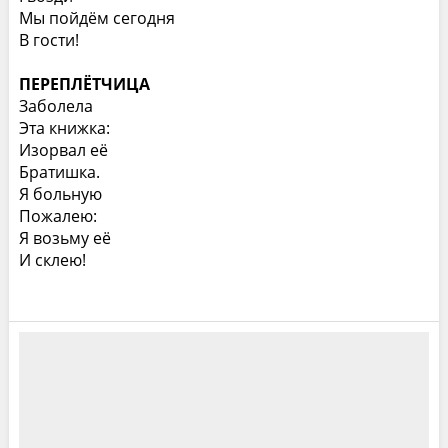
Мы пойдём сегодня
В гости!
ПЕРЕПЛЁТЧИЦА
Заболела
Эта книжка:
Изорвал её
Братишка.
Я больную
Пожалею:
Я возьму её
И склею!