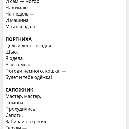
И сам — мотор.
Нажимаю
На педаль —
И машина
Мчится вдаль!
ПОРТНИХА
Целый день сегодня
Шью.
Я одела
Всю семью.
Погоди немного, кошка, —
Будет и тебе одёжка!
САПОЖНИК
Мастер, мастер,
Помоги —
Прохудились
Сапоги.
Забивай покрепче
Гвозди —