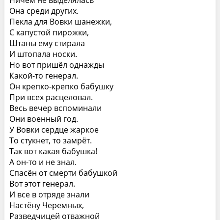
Ничем не выделялась
Она среди других.
Пекла для Вовки шанежки,
С капустой пирожки,
Штаны ему стирала
И штопала носки.
Но вот пришёл однажды
Какой-то генерал.
Он крепко-крепко бабушку
При всех расцеловал.
Весь вечер вспоминали
Они военный год.
У Вовки сердце жаркое
То стукнет, то замрёт.
Так вот какая бабушка!
А он-то и не знал.
Спасён от смерти бабушкой
Вот этот генерал.
И все в отряде знали
Настёну Черемных,
Разведчицей отважной