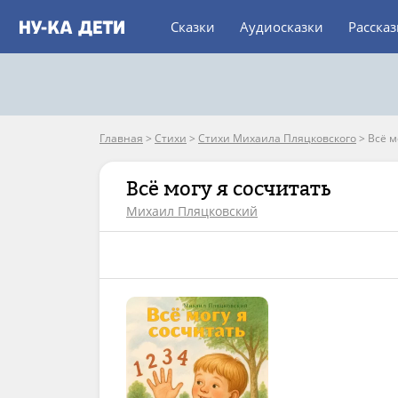
Сказки
Аудиосказки
Расска
Главная
>
Стихи
>
Стихи Михаила Пляцковского
>
Всё м
Всё могу я сосчитать
Михаил Пляцковский