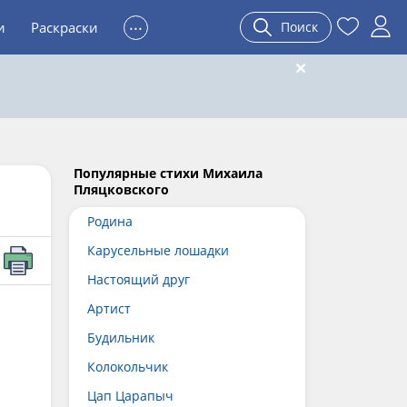
...
и
Раскраски
Поиск
Популярные стихи Михаила
Пляцковского
Родина
Карусельные лошадки
Настоящий друг
Артист
Будильник
Колокольчик
Цап Царапыч