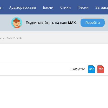
зы
Аудиорассказы
Басни
Стихи
Песни
Загадк
Подписывайтесь на наш
MAX
Перейти
огу я сосчитать
Скачать: