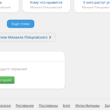
а
Кому что нравится
У кого растут у
ковский
Михаил Пляцковский
Михаил Пляцковс
Еще стихи
стихи Михаила Пляцковского
Будьте первыми!
нтарий
краски
Рисование
Пословицы
Блог
Мультфильмы
За