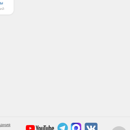
сы
кий
дания