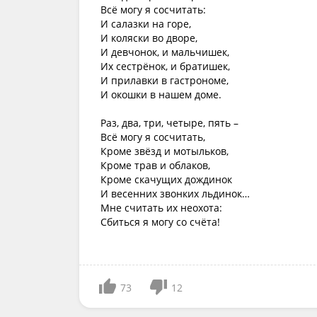
Всё могу я сосчитать:
И салазки на горе,
И коляски во дворе,
И девчонок, и мальчишек,
Их сестрёнок, и братишек,
И прилавки в гастрономе,
И окошки в нашем доме.
Раз, два, три, четыре, пять –
Всё могу я сосчитать,
Кроме звёзд и мотыльков,
Кроме трав и облаков,
Кроме скачущих дождинок
И весенних звонких льдинок…
Мне считать их неохота:
Сбиться я могу со счёта!
73
12