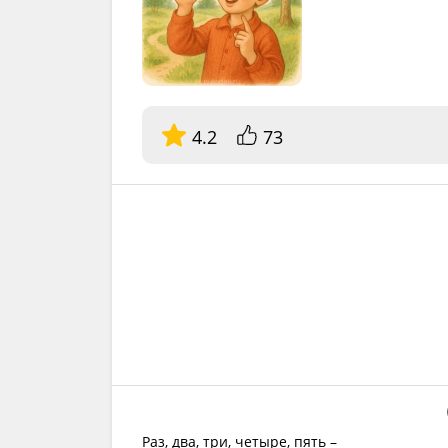
4.2
73
Раз, два, три, четыре, пять –