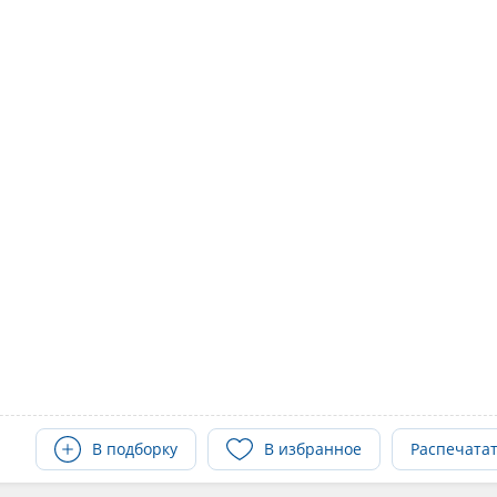
В подборку
В избранное
Распечата