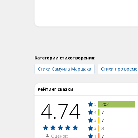
Категории стихотворения:
Стихи Самуила Маршака
Стихи про време
Рейтинг сказки
4.74
202
5
7
4
7
3
3
2
Оценок:
7
1