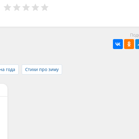
Под
на года
Стихи про зиму