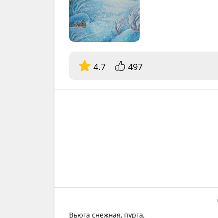
4.7
497
Вьюга снежная, пурга,