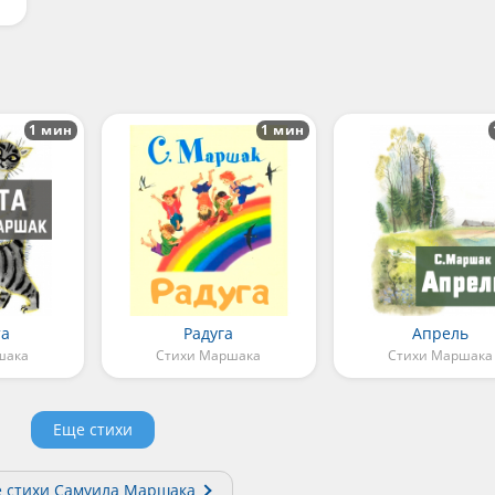
1 мин
1 мин
та
Радуга
Апрель
шака
Стихи Маршака
Стихи Маршака
Еще стихи
е стихи Самуила Маршака