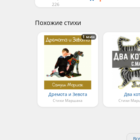
226
Похожие стихи
1 мин
Дремота и Зевота
Два ко
Стихи Маршака
Стихи Мар
Вс