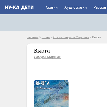
Сказки
Аудиосказки
Расска
Главная
>
Стихи
>
Стихи Самуила Маршака
>
Вьюга
Вьюга
Самуил Маршак