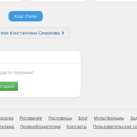
Еще стихи
тихи Константина Симонова
Будьте первыми!
нтарий
краски
Рисование
Пословицы
Блог
Мультфильмы
За
еклама
Правообладателям
Контакты
Пользовательское с