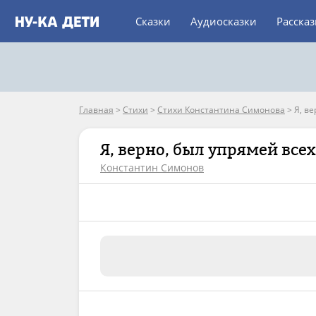
Сказки
Аудиосказки
Расска
Главная
>
Стихи
>
Стихи Константина Симонова
>
Я, в
Я, верно, был упрямей всех
Константин Симонов