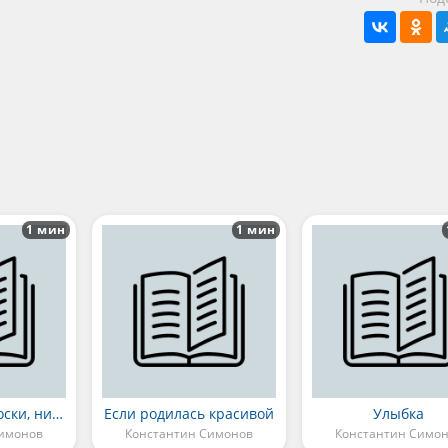
1 мин
1 мин
Ни любви, ни тоски, ни жалости
Если родилась красивой
Улыбка
Симонов
Константин Симонов
Константин Симо