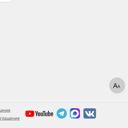
А
А
дания
оглашение