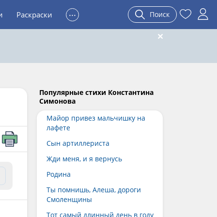
...
и
Раскраски
Поиск
Популярные стихи Константина
Симонова
Майор привез мальчишку на
лафете
Сын артиллериста
Жди меня, и я вернусь
Родина
Ты помнишь, Алеша, дороги
Смоленщины
Тот самый длинный день в году