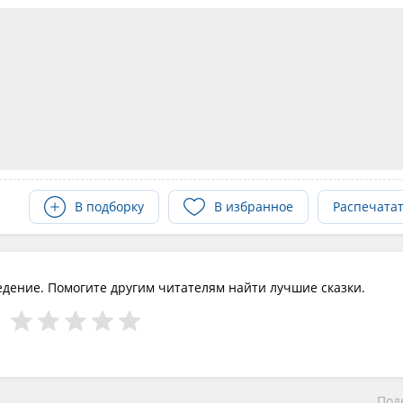
В подборку
В избранное
Распечата
едение. Помогите другим читателям найти лучшие сказки.
Под