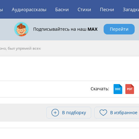
зы
Аудиорассказы
Басни
Стихи
Песни
Загадк
Подписывайтесь на наш
MAX
Перейти
ерно, был упрямей всех
Скачать:
В подборку
В избранное