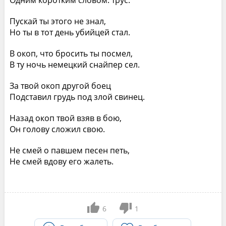
Одним коротким словом: трус.
Пускай ты этого не знал,
Но ты в тот день убийцей стал.
В окоп, что бросить ты посмел,
В ту ночь немецкий снайпер сел.
За твой окоп другой боец
Подставил грудь под злой свинец.
Назад окоп твой взяв в бою,
Он голову сложил свою.
Не смей о павшем песен петь,
Не смей вдову его жалеть.
6
1