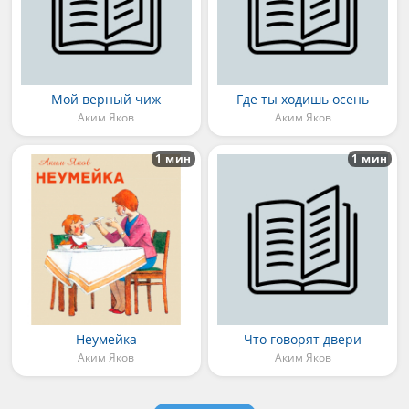
Мой верный чиж
Где ты ходишь осень
Аким Яков
Аким Яков
1 мин
1 мин
Неумейка
Что говорят двери
Аким Яков
Аким Яков