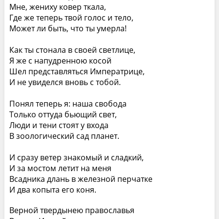
Мне, жениху ковер ткала,
Где же теперь твой голос и тело,
Может ли быть, что ты умерла!
Как ты стонала в своей светлице,
Я же с напудренною косой
Шел представляться Императрице,
И не увиделся вновь с тобой.
Понял теперь я: наша свобода
Только оттуда бьющий свет,
Люди и тени стоят у входа
В зоологический сад планет.
И сразу ветер знакомый и сладкий,
И за мостом летит на меня
Всадника длань в железной перчатке
И два копыта его коня.
Верной твердынею православья