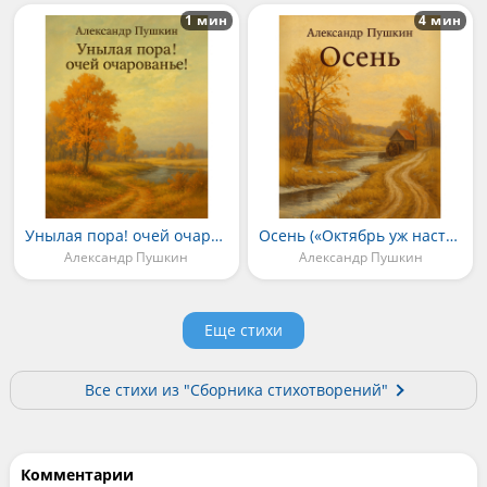
1 мин
4 мин
Унылая пора! очей очарованье!..
Осень («Октябрь уж наступил — уж роща отряхает»)
Александр Пушкин
Александр Пушкин
Еще стихи
Все стихи из "Сборника стихотворений"
Комментарии