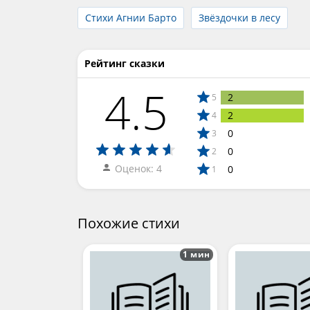
Стихи Агнии Барто
Звёздочки в лесу
Рейтинг сказки
4.5
2
5
2
4
0
3
0
2
Оценок: 4
0
1
Похожие стихи
1 мин