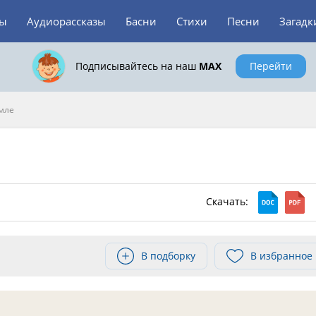
зы
Аудиорассказы
Басни
Стихи
Песни
Загадк
Подписывайтесь на наш
MAX
Перейти
емле
Скачать:
В подборку
В избранное