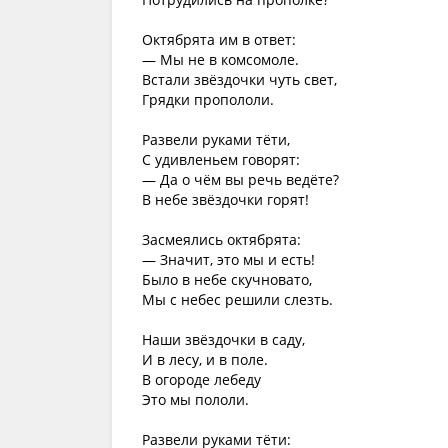
Октябрята им в ответ:
— Мы не в комсомоле.
Встали звёздочки чуть свет,
Грядки пропололи.
Развели руками тёти,
С удивленьем говорят:
— Да о чём вы речь ведёте?
В небе звёздочки горят!
Засмеялись октябрята:
— Значит, это мы и есть!
Было в небе скучновато,
Мы с небес решили слезть.
Наши звёздочки в саду,
И в лесу, и в поле.
В огороде лебеду
Это мы пололи.
Развели руками тёти: