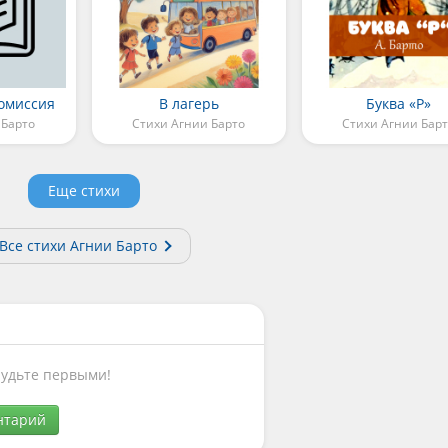
омиссия
В лагерь
Буква «Р»
 Барто
Стихи Агнии Барто
Стихи Агнии Бар
Еще стихи
Все стихи Агнии Барто
Будьте первыми!
нтарий