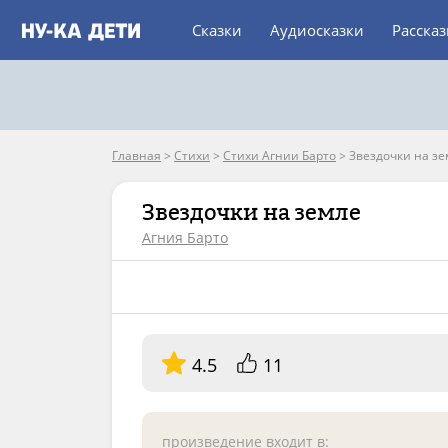
Сказки
Аудиосказки
Расска
Главная
>
Стихи
>
Стихи Агнии Барто
>
Звездочки на з
Звездочки на земле
Агния Барто
4.5
11
произведение входит в: