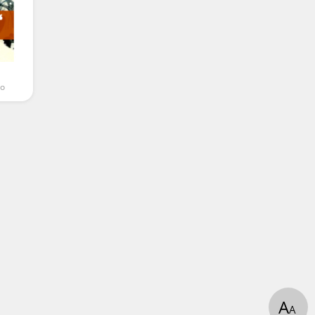
то
А
А