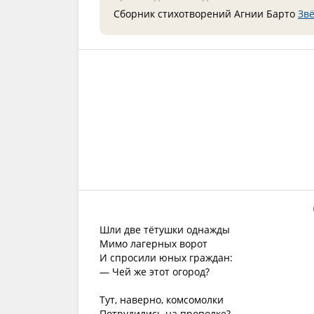
Сборник стихотворений Агнии Барто
Звё
Шли две тётушки однажды
Мимо лагерных ворот
И спросили юных граждан:
— Чей же этот огород?
Тут, наверно, комсомолки
Потрудились на прополке?