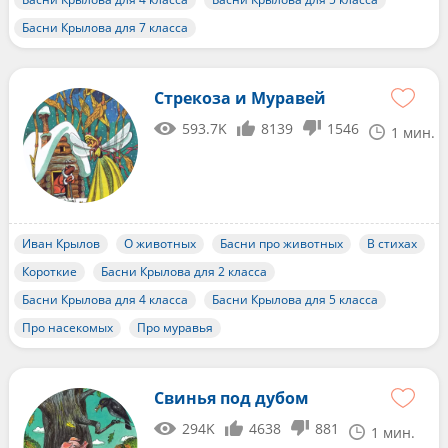
Басни Крылова для 7 класса
Стрекоза и Муравей
593.7K
8139
1546
1 мин.
Иван Крылов
О животных
Басни про животных
В стихах
Короткие
Басни Крылова для 2 класса
Басни Крылова для 4 класса
Басни Крылова для 5 класса
Про насекомых
Про муравья
Свинья под дубом
294K
4638
881
1 мин.