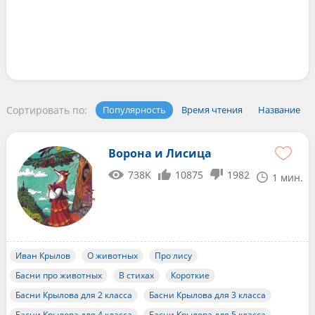
Сортировать по:
Популярность
Время чтения
Название
Ворона и Лисица
738K
10875
1982
1 мин.
Иван Крылов
О животных
Про лису
Басни про животных
В стихах
Короткие
Басни Крылова для 2 класса
Басни Крылова для 3 класса
Басни Крылова для 4 класса
Басни Крылова для 5 класса