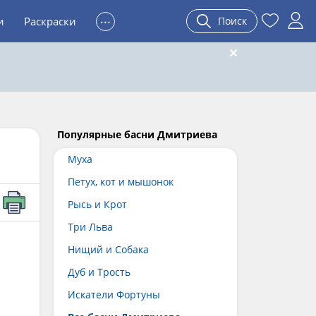
...
и
Раскраски
Поиск
Популярные басни Дмитриева
Муха
Петух, кот и мышонок
Рысь и Крот
Три Льва
Нищий и Собака
Дуб и Трость
Искатели Фортуны