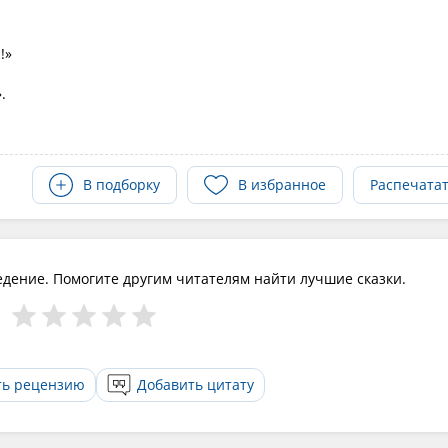
!»
.
В подборку
В избранное
Распечата
едение. Помогите другим читателям найти лучшие сказки.
ть рецензию
Добавить цитату