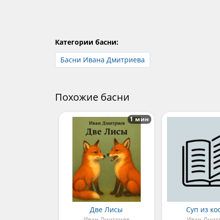
Категории басни:
Басни Ивана Дмитриева
Похожие басни
1 мин
Две Лисы
Суп из ко
Иван Дмитриев
Иван Дмит