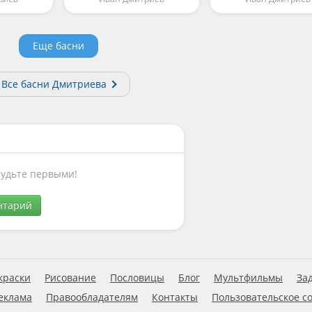
Еще басни
Все басни Дмитриева
Будьте первыми!
нтарий
краски
Рисование
Пословицы
Блог
Мультфильмы
За
еклама
Правообладателям
Контакты
Пользовательское с