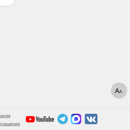
А
А
дания
оглашение