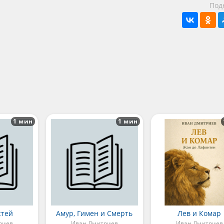
Под
1 мин
1 мин
стей
Амур, Гимен и Смерть
Лев и Комар
риев
Иван Дмитриев
Иван Дмитриев