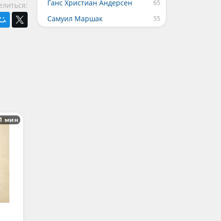
Ганс Христиан Андерсен
елиться:
Самуил Маршак
1 мин