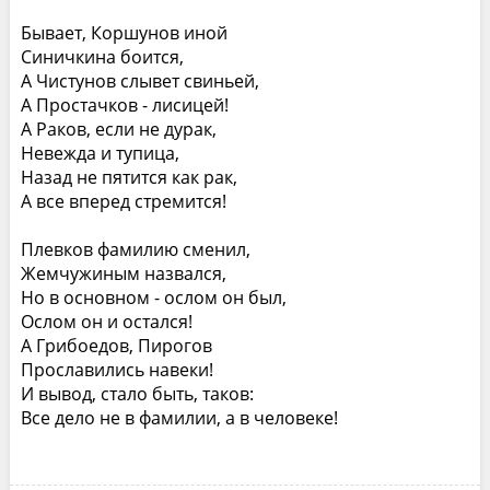
Бывает, Коршунов иной
Синичкина боится,
А Чистунов слывет свиньей,
А Простачков - лисицей!
А Раков, если не дурак,
Невежда и тупица,
Назад не пятится как рак,
А все вперед стремится!
Плевков фамилию сменил,
Жемчужиным назвался,
Но в основном - ослом он был,
Ослом он и остался!
А Грибоедов, Пирогов
Прославились навеки!
И вывод, стало быть, таков:
Все дело не в фамилии, а в человеке!