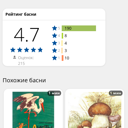
Рейтинг басни
4.7
190
5
8
4
4
3
3
2
Оценок:
10
1
215
Похожие басни
1 мин
1 мин