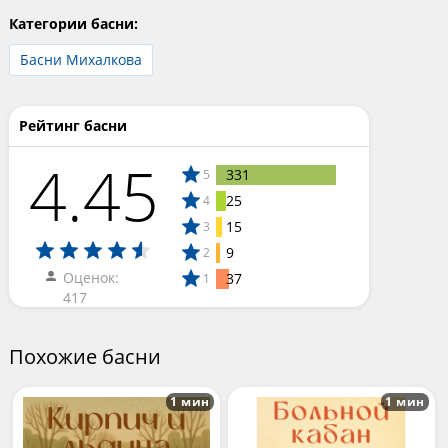
Категории басни:
Басни Михалкова
Рейтинг басни
4.45
331
5
25
4
15
3
9
2
Оценок:
37
1
417
Похожие басни
1 мин
1 мин