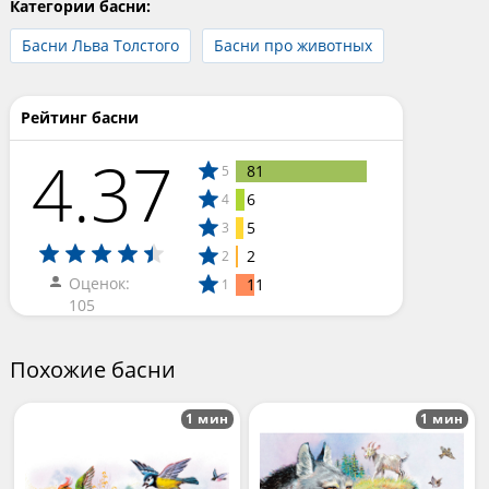
Категории басни:
Басни Льва Толстого
Басни про животных
Рейтинг басни
4.37
81
5
6
4
5
3
2
2
Оценок:
11
1
105
Похожие басни
1 мин
1 мин