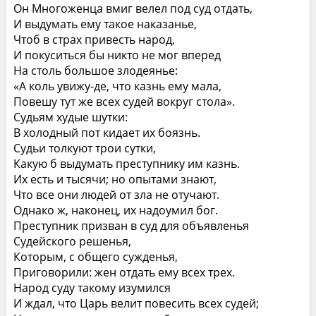
Он Многоженца вмиг велел под суд отдать,
И выдумать ему такое наказанье,
Чтоб в страх привесть народ,
И покуситься бы никто не мог вперед
На столь большое злодеянье:
«А коль увижу-де, что казнь ему мала,
Повешу тут же всех судей вокруг стола».
Судьям худые шутки:
В холодный пот кидает их боязнь.
Судьи толкуют трои сутки,
Какую б выдумать преступнику им казнь.
Их есть и тысячи; но опытами знают,
Что все они людей от зла не отучают.
Однако ж, наконец, их надоумил бог.
Преступник призван в суд для объявленья
Судейского решенья,
Которым, с общего сужденья,
Приговорили: жен отдать ему всех трех.
Народ суду такому изумился
И ждал, что Царь велит повесить всех судей;