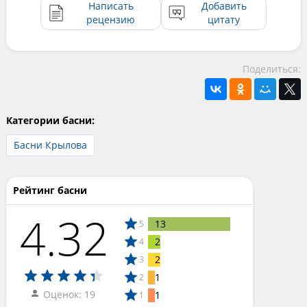
Написать
Добавить
рецензию
цитату
Поделиться:
Категории басни:
Басни Крылова
Рейтинг басни
4.32
13
5
2
4
2
3
1
2
Оценок: 19
1
1