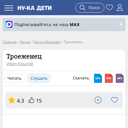
Поиск
Подписывайтесь на наш
MAX
Главная
>
Басни
>
Басни Крылова
>
Троеженец
Троеженец
Иван Крылов
Скачать:
Читать
Слушать
4.3
15