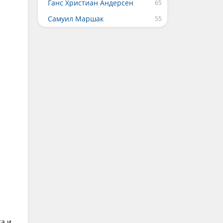
Ганс Христиан Андерсен
Самуил Маршак
.
а и