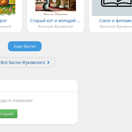
Крот
Старый кот и молодой мышонок
Сокол и филоме
овский
Василий Жуковский
Василий Жуковск
Еще басни
Все басни Жуковского
Будьте первыми!
нтарий