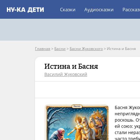
Сказки
Аудиосказки
Расска
Главная
>
Басни
>
Басни Жуковского
>
Истина и Басня
Истина и Басня
Василий Жуковский
Басня Жуко
неприглядн
роскошь. О
ей союз: ук
стали нера
часто треб