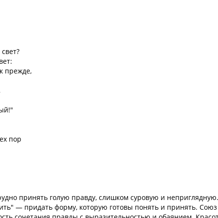
 свет?
вет:
к прежде,
,
ый!"
тех пор
рудно принять голую правду, слишком суровую и неприглядную
сить" — придать форму, которую готовы понять и принять. Союз
сть сочетания правды с выразительностью и обаянием. Красот