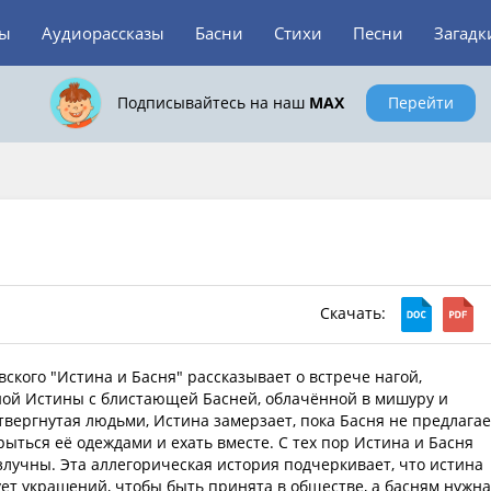
зы
Аудиорассказы
Басни
Стихи
Песни
Загадк
Подписывайтесь на наш
MAX
Перейти
Скачать:
вского "Истина и Басня" рассказывает о встрече нагой,
ой Истины с блистающей Басней, облачённой в мишуру и
твергнутая людьми, Истина замерзает, пока Басня не предлагае
рыться её одеждами и ехать вместе. С тех пор Истина и Басня
злучны. Эта аллегорическая история подчеркивает, что истина
ует украшений, чтобы быть принята в обществе, а басням нужн