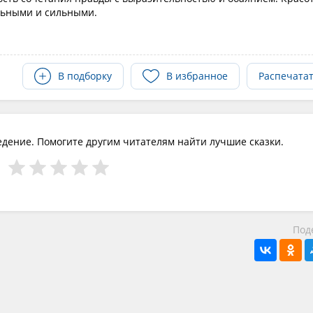
льными и сильными.
В подборку
В избранное
Распечата
едение. Помогите другим читателям найти лучшие сказки.
Под