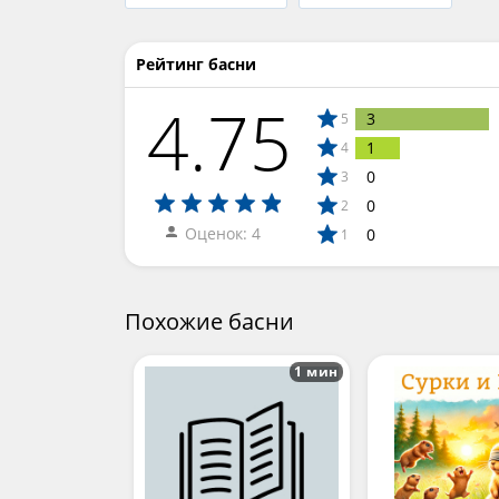
Рейтинг басни
4.75
3
5
1
4
0
3
0
2
Оценок: 4
0
1
Похожие басни
1 мин