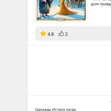
доля правд
4.8
2
Однажды Истина нагая,