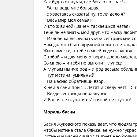
Как будто от чумы, все бегают от нас! -
"А ты ведь мне большая,
Не хвастаясь сказать! ну, то ли дело я?
Весь мир моя семья!
И кто ж виной? Зачем таскаешься нагая?
Тебе ль не знать, мой друг, что маску любит
Изволь-ка выслушать мой сестринский со
Нам должно быть дружней и жить не так, ка
Жить вместе; а тебе в моей ходить одежде.
С тобой – и для меня отворит дверь мудрец
Со мною – и тебя не выгонит глупец;
А глупым нынче род – и род весьма обильн
Тут Истина, умильный
На Басню обративши взор,
К ней в сани прыг... Летят и следу нет! – С 
Везде сестрицы неразлучно:
И Басня не глупа, и с Истиной не скучно!
Мораль басни
Басня Жуковского показывает, что людям т
Чтобы истина стала ближе, её нужно "укра
Истины и Басни символизирует необходимо