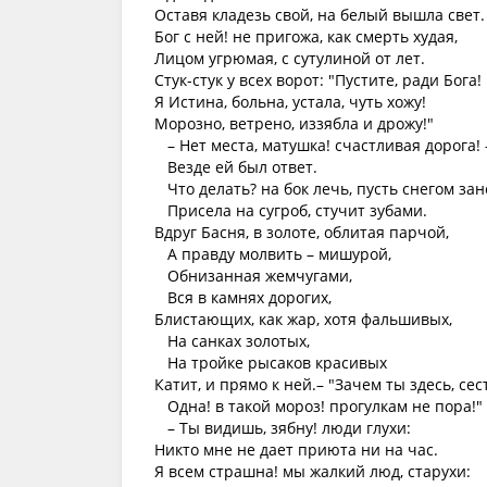
Оставя кладезь свой, на белый вышла свет.
Бог с ней! не пригожа, как смерть худая,
Лицом угрюмая, с сутулиной от лет.
Стук-стук у всех ворот: "Пустите, ради Бога!
Я Истина, больна, устала, чуть хожу!
Морозно, ветрено, иззябла и дрожу!"
– Нет места, матушка! счастливая дорога! 
Везде ей был ответ.
Что делать? на бок лечь, пусть снегом зан
Присела на сугроб, стучит зубами.
Вдруг Басня, в золоте, облитая парчой,
А правду молвить – мишурой,
Обнизанная жемчугами,
Вся в камнях дорогих,
Блистающих, как жар, хотя фальшивых,
На санках золотых,
На тройке рысаков красивых
Катит, и прямо к ней.– "Зачем ты здесь, сес
Одна! в такой мороз! прогулкам не пора!"
– Ты видишь, зябну! люди глухи:
Никто мне не дает приюта ни на час.
Я всем страшна! мы жалкий люд, старухи: