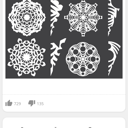
729
135