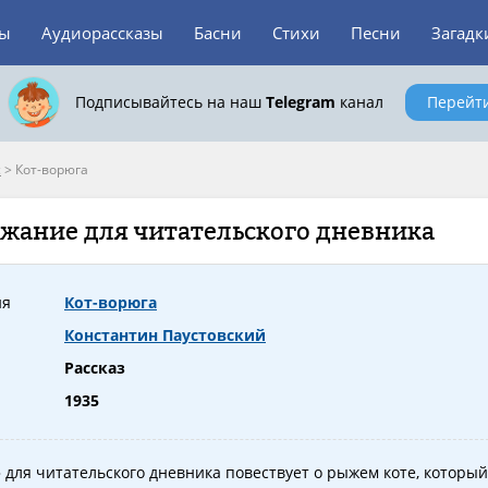
зы
Аудиорассказы
Басни
Стихи
Песни
Загадк
Подписывайтесь на наш
Telegram
канал
Перейт
с
>
Кот-ворюга
ржание для читательского дневника
ия
Кот-ворюга
Константин Паустовский
Рассказ
1935
 для читательского дневника повествует о рыжем коте, который