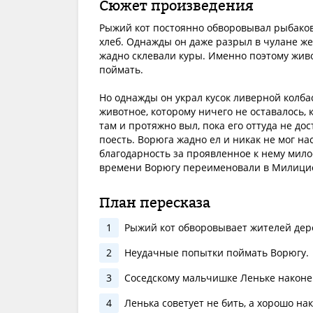
Сюжет произведения
Рыжий кот постоянно обворовывал рыбаков. 
хлеб. Однажды он даже разрыл в чулане жес
жадно склевали куры. Именно поэтому живо
поймать.
Но однажды он украл кусок ливерной колба
животное, которому ничего не оставалось, 
там и протяжно выл, пока его оттуда не дос
поесть. Ворюга жадно ел и никак не мог нас
благодарность за проявленное к нему милос
времени Ворюгу переименовали в Милици
План пересказа
1
Рыжий кот обворовывает жителей дер
2
Неудачные попытки поймать Ворюгу.
3
Соседскому мальчишке Леньке наконец
4
Ленька советует не бить, а хорошо на