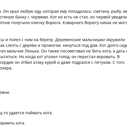
Он крал любую еду, которая ему попадалась: сметану, рыбу, мя
тяную банку с червями. Кот их есть не стал, но червей увидел
тное получило кличку Ворюга. Коварного Ворюгу никак не мог
сы и полез с ним на березу. Деревенские мальчишки окружили
как слезть с дерева и прожогом кинуться под дом. Кот долго сид
тал мальчик Ленька. Он также посоветовал не бить кота, а дать
ытиться. Но когда кот утолил голод, он перестал воровать. В
ердие он отбил атаку курей и даже подрался с петухом. С того
онера.
евни.
-то удается поймать кота.
кормить кота.