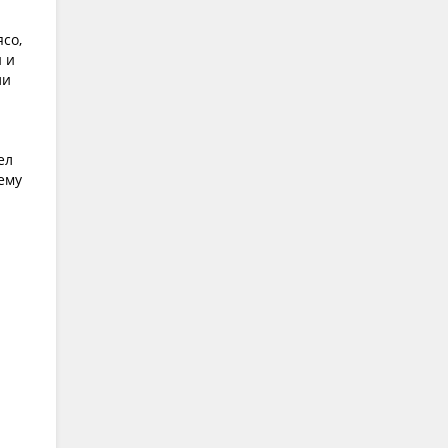
со,
и и
ли
ел
 ему