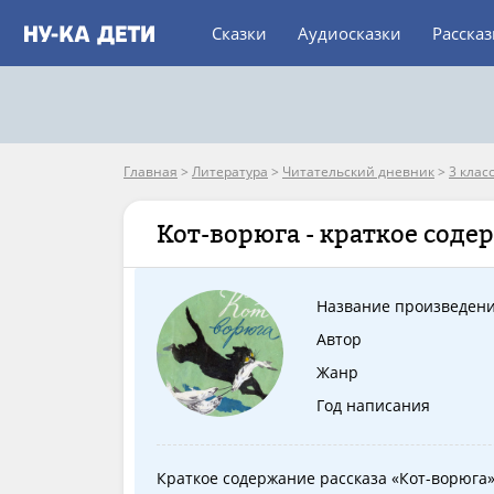
Сказки
Аудиосказки
Расска
Главная
>
Литература
>
Читательский дневник
>
3 клас
Кот-ворюга - краткое соде
Название произведен
Автор
Жанр
Год написания
Краткое содержание рассказа «Кот-ворюга»