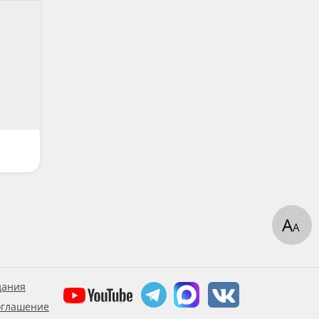
А
А
дания
оглашение