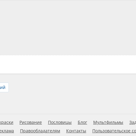
кий
краски
Рисование
Пословицы
Блог
Мультфильмы
За
еклама
Правообладателям
Контакты
Пользовательское с