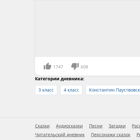
1747
608
Категории дневника:
3 класс
4 класс
Константин Пауствовс
Сказки
Аудиосказки
Песни
Загадки
Рас
Читательский дневник
Персонажи сказок
Р