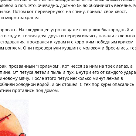
оловой о пол. Это, очевидно, должно было обозначать веселье.
тылке. Потом кот перевернулся на спину, поймал свой хвост,
 и мирно захрапел.
 воровать. На следующее утро он даже совершил благородный и
 в саду и, толкая друг друга и переругиваясь, начали склевыва
негодования, прокрался к курам и с коротким победным криком
ым воплем. Они перевернули кувшин с молоком и бросились, те
ак, прозванный “Горлачом”. Кот несся за ним на трех лапах, а
пине. От петуха летели пыль и пух. Внутри его от каждого удара
езиновому мячу. После этого петух несколько минут лежал в
о облили холодной водой, и он отошел. С тех пор куры опасались
котней прятались под домом.