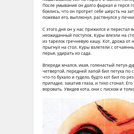
После умывания он долго фыркал и терся г
боялись, что он протрет себе шерсть на за
пожевал его, выплюнул, растянулся у печки
С этого дня он у нас прижился и перестал
неожиданный поступок. Куры влезли на стол
из тарелок гречневую кашу. Кот, дрожа от 
прыгнул на стол. Куры взлетели с отчаянн
перья, удирать из сада.
Впереди мчался, икая, голенастый петух-дур
четвертой, передней лапой бил петуха по с
что-то бухало и гудело, будто кот бил по р
припадке, закатив глаза, и тихо стонал. Ег
воровать. Увидев кота, они с писком и тол