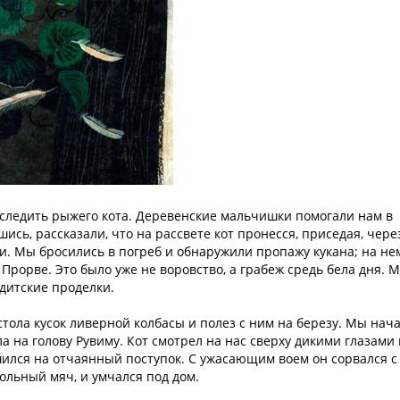
ыследить рыжего кота. Деревенские мальчишки помогали нам в
сь, рассказали, что на рассвете кот пронесся, приседая, чере
ми. Мы бросились в погреб и обнаружили пропажу кукана; на не
Прорве. Это было уже не воровство, а грабеж средь бела дня. 
ндитские проделки.
стола кусок ливерной колбасы и полез с ним на березу. Мы нач
ла на голову Рувиму. Кот смотрел на нас сверху дикими глазами 
ешился на отчаянный поступок. С ужасающим воем он сорвался с
больный мяч, и умчался под дом.