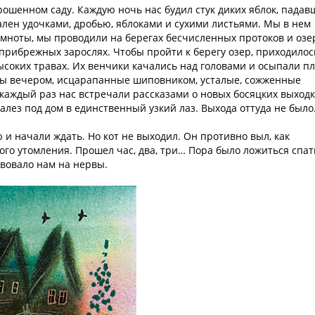
рошенном саду. Каждую ночь нас будил стук диких яблок, падав
вален удочками, дробью, яблоками и сухими листьями. Мы в нем
темноты, мы проводили на берегах бесчисленных протоков и озе
прибрежных зарослях. Чтобы пройти к берегу озер, приходилос
соких травах. Их венчики качались над головами и осыпали п
ы вечером, исцарапанные шиповником, усталые, сожженные
 каждый раз нас встречали рассказами о новых босяцких выходк
залез под дом в единственный узкий лаз. Выхода оттуда не было
и начали ждать. Но кот не выходил. Он противно выл, как
ого утомления. Прошел час, два, три… Пора было ложиться спат
твовало нам на нервы.