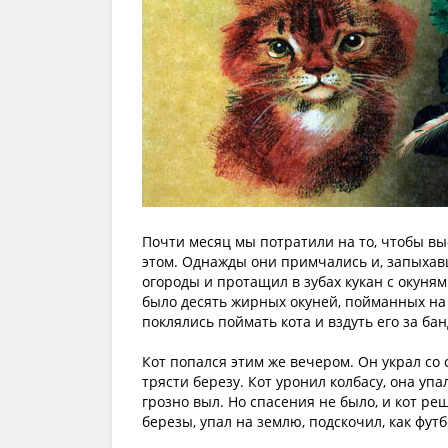
Почти месяц мы потратили на то, чтобы в
этом. Однажды они примчались и, запыхавши
огороды и протащил в зубах кукан с окуня
было десять жирных окуней, пойманных на 
поклялись поймать кота и вздуть его за ба
Кот попался этим же вечером. Он украл со 
трясти березу. Кот уронил колбасу, она упа
грозно выл. Но спасения не было, и кот р
березы, упал на землю, подскочил, как фут