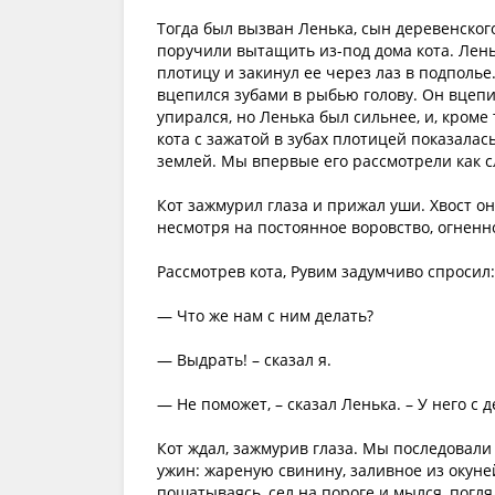
Тогда был вызван Ленька, сын деревенског
поручили вытащить из-под дома кота. Лень
плотицу и закинул ее через лаз в подполь
вцепился зубами в рыбью голову. Он вцепи
упирался, но Ленька был сильнее, и, кроме 
кота с зажатой в зубах плотицей показалас
землей. Мы впервые его рассмотрели как с
Кот зажмурил глаза и прижал уши. Хвост он
несмотря на постоянное воровство, огнен
Рассмотрев кота, Рувим задумчиво спросил:
— Что же нам с ним делать?
— Выдрать! – сказал я.
— Не поможет, – сказал Ленька. – У него с 
Кот ждал, зажмурив глаза. Мы последовали
ужин: жареную свинину, заливное из окуне
пошатываясь, сел на пороге и мылся, погл