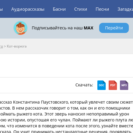
зы
Аудиорассказы
Басни
Стихи
Песни
Загадк
Подписывайтесь на наш
MAX
Перейти
го
>
Кот-ворюга
Скачать:
ссказ Константина Паустовского, который увлечет своим сюже
астов. В нем рассказчик говорит о том, как он и его помощники
поймать рыжего кота. Этот зверь наносил непоправимый урон
ою истории, опустошая его чулан. Поймают ли рыжего плута л
им, что изменится в поведении кота после этого, узнайте вместе
ссказа. Он учит принимать нестандартные решения, проявлять