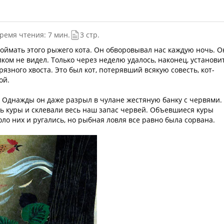
ремя чтения: 7 мин.
3 стр.
оймать этого рыжего кота. Он обворовывал нас каждую ночь. О
олком не видел. Только через неделю удалось, наконец, установит
грязного хвоста. Это был кот, потерявший всякую совесть, кот-
ой.
б. Однажды он даже разрыл в чулане жестяную банку с червями.
сь куры и склевали весь наш запас червей. Объевшиеся куры
ло них и ругались, но рыбная ловля все равно была сорвана.