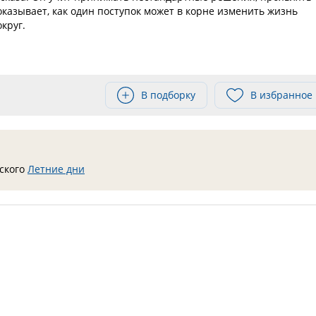
казывает, как один поступок может в корне изменить жизнь
круг.
В подборку
В избранное
вского
Летние дни