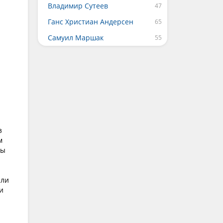
Владимир Сутеев
Ганс Христиан Андерсен
Самуил Маршак
з
м
Мы
али
и