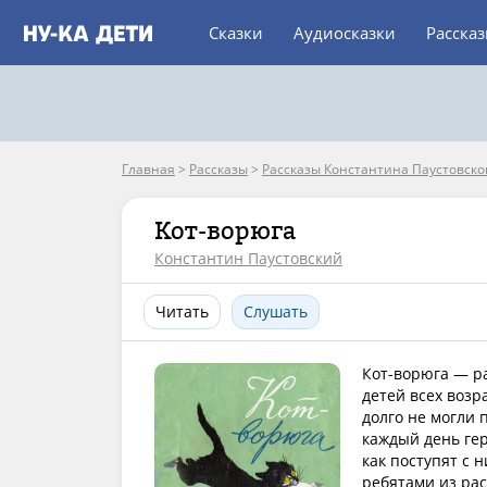
Сказки
Аудиосказки
Расска
Главная
>
Рассказы
>
Рассказы Константина Паустовско
Кот-ворюга
Константин Паустовский
Читать
Слушать
Кот-ворюга — ра
детей всех возр
долго не могли 
каждый день гер
как поступят с н
ребятами из ра