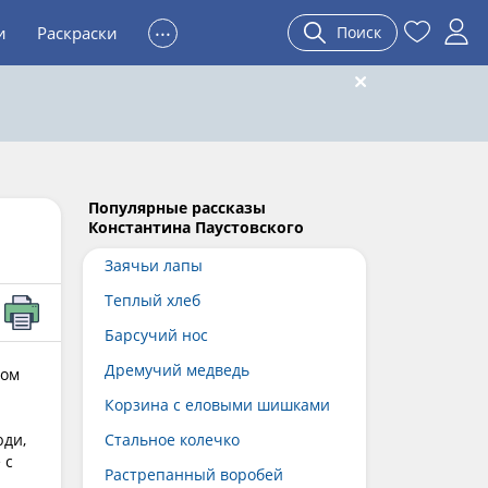
...
и
Раскраски
Поиск
Популярные рассказы
Константина Паустовского
Заячьи лапы
Теплый хлеб
Барсучий нос
Дремучий медведь
том
Корзина с еловыми шишками
юди,
Стальное колечко
 с
Растрепанный воробей