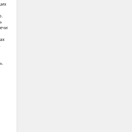
ших
р.
ь
лечи
ах
.
ь,