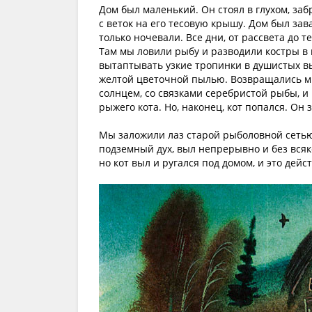
Дом был маленький. Он стоял в глухом, заб
с веток на его тесовую крышу. Дом был за
только ночевали. Все дни, от рассвета до 
Там мы ловили рыбу и разводили костры в 
вытаптывать узкие тропинки в душистых вы
желтой цветочной пылью. Возвращались м
солнцем, со связками серебристой рыбы, и
рыжего кота. Но, наконец, кот попался. Он 
Мы заложили лаз старой рыболовной сетью 
подземный дух, выл непрерывно и без всяк
но кот выл и ругался под домом, и это дейс