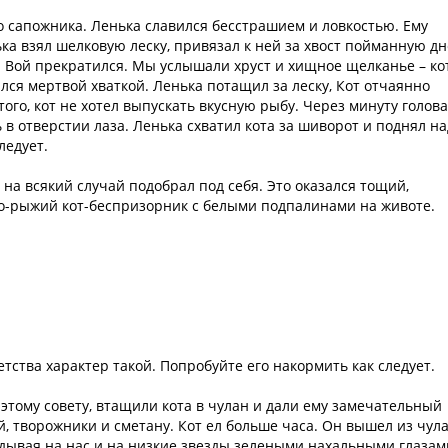
о сапожника. Ленька славился бесстрашием и ловкостью. Ему
ка взял шелковую леску, привязал к ней за хвост пойманную д
е. Вой прекратился. Мы услышали хруст и хищное щелканье – ко
лся мертвой хваткой. Ленька потащил за леску, Кот отчаянно
того, кот не хотел выпускать вкусную рыбу. Через минуту голова
ь в отверстии лаза. Ленька схватил кота за шиворот и поднял на
ледует.
 на всякий случай подобрал под себя. Это оказался тощий,
но-рыжий кот-беспризорник с белыми подпалинами на животе.
детства характер такой. Попробуйте его накормить как следует.
 этому совету, втащили кота в чулан и дали ему замечательный
й, творожники и сметану. Кот ел больше часа. Он вышел из чул
ядывая на нас и на низкие звезды зелеными нахальными глазам