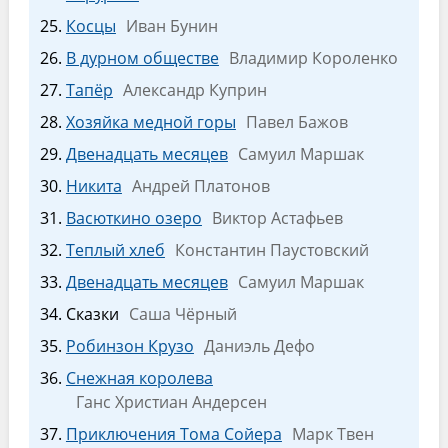
Косцы
Иван Бунин
В дурном обществе
Владимир Короленко
Тапёр
Александр Куприн
Хозяйка медной горы
Павел Бажов
Двенадцать месяцев
Самуил Маршак
Никита
Андрей Платонов
Васюткино озеро
Виктор Астафьев
Теплый хлеб
Константин Паустовский
Двенадцать месяцев
Самуил Маршак
Сказки
Саша Чёрный
Робинзон Крузо
Даниэль Дефо
Снежная королева
Ганс Христиан Андерсен
Приключения Тома Сойера
Марк Твен