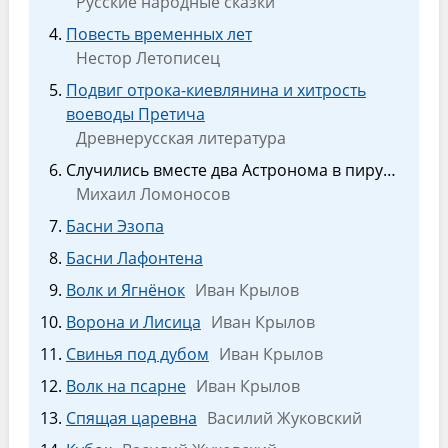
Русские народные сказки
Повесть временных лет
Нестор Летописец
Подвиг отрока-киевлянина и хитрость
воеводы Претича
Древнерусская литература
Случились вместе два Астронома в пиру…
Михаил Ломоносов
Басни Эзопа
Басни Лафонтена
Волк и Ягнёнок
Иван Крылов
Ворона и Лисица
Иван Крылов
Свинья под дубом
Иван Крылов
Волк на псарне
Иван Крылов
Спящая царевна
Василий Жуковский