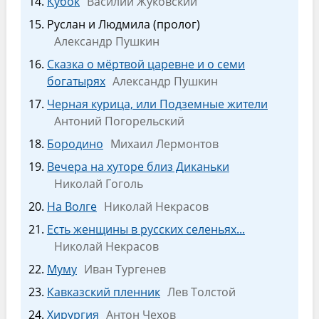
Кубок
Василий Жуковский
Руслан и Людмила (пролог)
Александр Пушкин
Сказка о мёртвой царевне и о семи
богатырях
Александр Пушкин
Черная курица, или Подземные жители
Антоний Погорельский
Бородино
Михаил Лермонтов
Вечера на хуторе близ Диканьки
Николай Гоголь
На Волге
Николай Некрасов
Есть женщины в русских селеньях...
Николай Некрасов
Муму
Иван Тургенев
Кавказский пленник
Лев Толстой
Хирургия
Антон Чехов