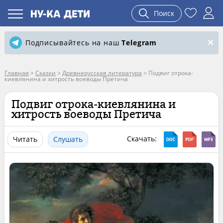
Поиск
Подписывайтесь на наш
Telegram
Главная
>
Сказки
>
Древнерусская литература
>
Подвиг отрока-
киевлянина и хитрость воеводы Претича
Подвиг отрока-киевлянина и
хитрость воеводы Претича
Скачать:
Читать
Слушать