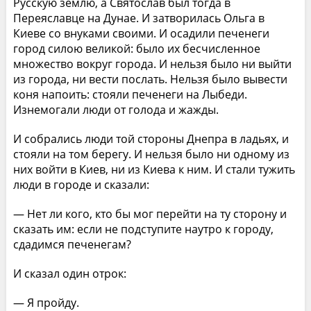
Русскую землю, а Святослав был тогда в
Переяславце на Дунае. И затворилась Ольга в
Киеве со внуками своими. И осадили печенеги
город силою великой: было их бесчисленное
множество вокруг города. И нельзя было ни выйти
из города, ни вести послать. Нельзя было вывести
коня напоить: стояли печенеги на Лыбеди.
Изнемогали люди от голода и жажды.
И собрались люди той стороны Днепра в ладьях, и
стояли на том берегу. И нельзя было ни одному из
них войти в Киев, ни из Киева к ним. И стали тужить
люди в городе и сказали:
— Нет ли кого, кто бы мог перейти на ту сторону и
сказать им: если не подступите наутро к городу,
сдадимся печенегам?
И сказал один отрок:
— Я пройду.