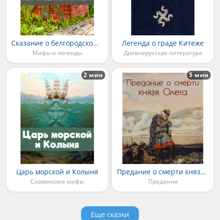
Сказание о белгородском киселе
Легенда о граде Китеже
Мифы и легенды
Древнерусская литература
2 мин
5 мин
Царь морской и Колыня
Предание о смерти князя Олега
Славянские мифы
Предания
Еще сказки