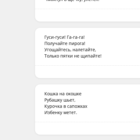
Гуси-гуси! Га-га-га!

Получайте пирога!

Угощайтесь, налетайте,

Только пятки не щипайте!
Кошка на окошке

Рубашку шьет,

Курочка в сапожках

Избенку метет.