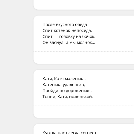
После вкусного обеда

Спит котенок-непоседа.

Спит — головку на бочок.

Он заснул, и мы молчок…
Катя, Катя маленька,

Катенька удаленька,

Пройди по дороженьке,

Топни, Катя, ноженькой.
Куртка нас всегда согреет.
