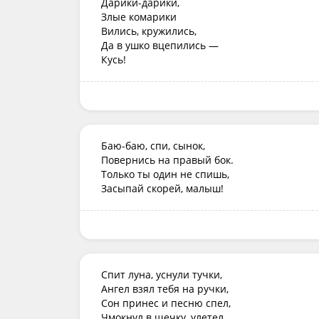
Дарики-дарики,

Злые комарики

Вились, кружились,

Да в ушко вцепились —

Кусь!
Баю-баю, спи, сынок,

Повернись на правый бок.

Только ты один не спишь,

Засыпай скорей, малыш!
Спит луна, уснули тучки,

Ангел взял тебя на ручки,

Сон принес и песню спел,

Чмокнул в щечку, улетел.