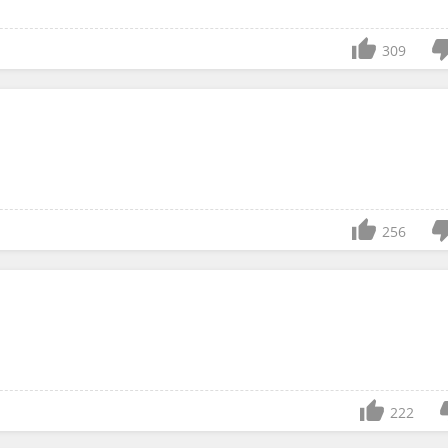
309
256
222