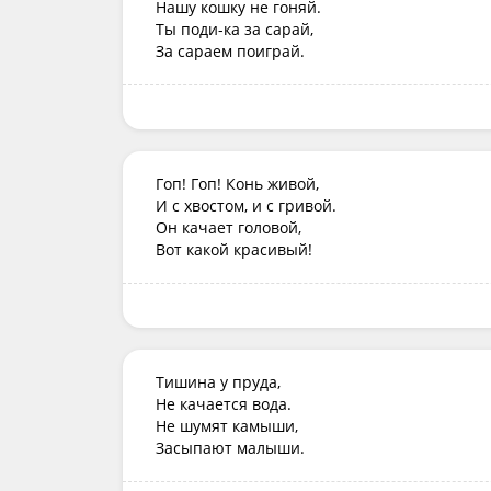
Нашу кошку не гоняй.

Ты поди-ка за сарай,

За сараем поиграй.
Гоп! Гоп! Конь живой,

И с хвостом, и с гривой.

Он качает головой,

Вот какой красивый!
Тишина у пруда, 

Не качается вода. 

Не шумят камыши, 

Засыпают малыши.