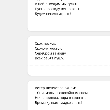
В ней выходим мы гулять.

Пусть повсюду ветер веет —

Будем весело играть!
Скок-поскок,

Сколочу мосток.

Серебром замощу,

Всех ребят пущу.
Ветер шепчет за окном:

- Спи, малыш, спокойным сном.

Ночь пришла, пора в кровать!

Время деткам сладко спать!