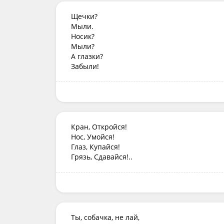
Щечки?

Мыли.

Носик?

Мыли?

А глазки?

Забыли!
Кран, Откройся!

Нос, Умойся!

Глаз, Купайся!

Ты, собачка, не лай,
