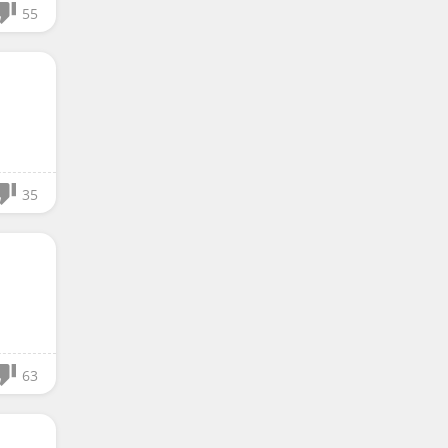
55
35
63