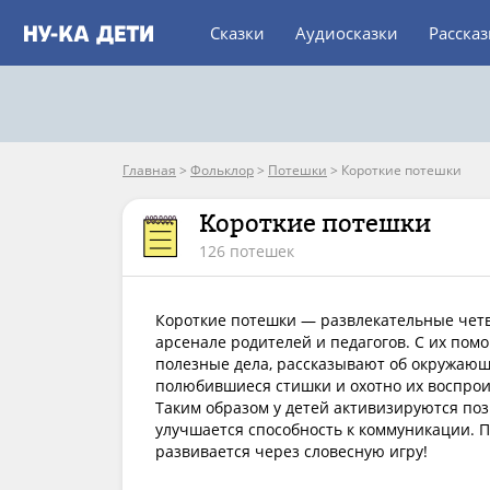
Сказки
Аудиосказки
Расска
Главная
>
Фольклор
>
Потешки
>
Короткие потешки
Короткие потешки
126 потешек
Короткие потешки — развлекательные чет
арсенале родителей и педагогов. С их по
полезные дела, рассказывают об окружаю
полюбившиеся стишки и охотно их воспрои
Таким образом у детей активизируются по
улучшается способность к коммуникации. 
развивается через словесную игру!