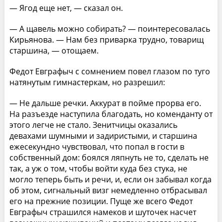
— Ягод еще нет, — сказал он.
— А щавель можно собирать? — поинтересовалась
Кирьянова. — Нам без приварка трудно, товарищ
старшина, — отощаем.
Федот Евграфыч с сомнением повел глазом по туго
натянутым гимнастеркам, но разрешил:
— Не дальше речки. Аккурат в пойме прорва его.
На разъезде наступила благодать, но коменданту от
этого легче не стало. Зенитчицы оказались
девахами шумными и задиристыми, и старшина
ежесекундно чувствовал, что попал в гости в
собственный дом: боялся ляпнуть не то, сделать не
так, а уж о том, чтобы войти куда без стука, не
могло теперь быть и речи, и, если он забывал когда
об этом, сигнальный визг немедленно отбрасывал
его на прежние позиции. Пуще же всего Федот
Евграфыч страшился намеков и шуточек насчет