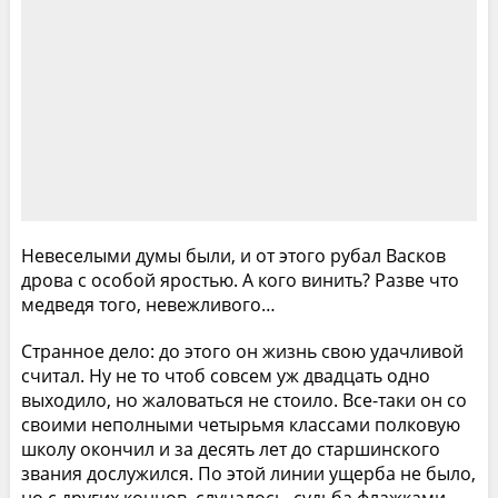
Невеселыми думы были, и от этого рубал Васков
дрова с особой яростью. А кого винить? Разве что
медведя того, невежливого…
Странное дело: до этого он жизнь свою удачливой
считал. Ну не то чтоб совсем уж двадцать одно
выходило, но жаловаться не стоило. Все-таки он со
своими неполными четырьмя классами полковую
школу окончил и за десять лет до старшинского
звания дослужился. По этой линии ущерба не было,
но с других концов, случалось, судьба флажками