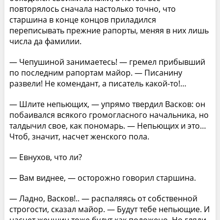
повторялось сначала настолько точно, что
старшина в конце концов приладился
переписывать прежние рапорты, меняя в них лишь
числа да фамилии.
— Чепушиной занимаетесь! — гремел прибывший
по последним рапортам майор. — Писанину
развели! Не комендант, а писатель какой-то!…
— Шлите непьющих, — упрямо твердил Васков: он
побаивался всякого громогласного начальника, но
талдычил свое, как пономарь. — Непьющих и это…
Чтоб, значит, насчет женского пола.
— Евнухов, что ли?
— Вам виднее, — осторожно говорил старшина.
— Ладно, Васков!.. — распаляясь от собственной
строгости, сказал майор. — Будут тебе непьющие. И
насчет женщин тоже будут как положено. Но гляди,