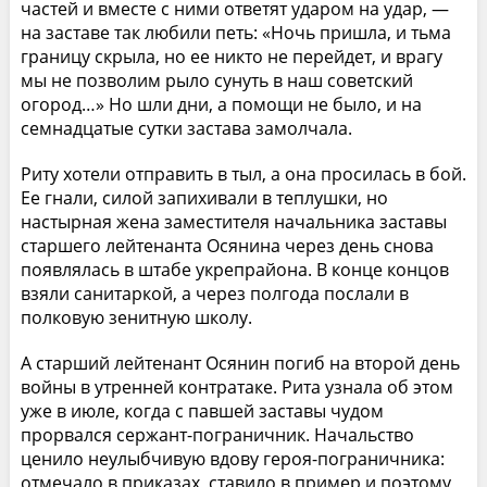
частей и вместе с ними ответят ударом на удар, —
на заставе так любили петь: «Ночь пришла, и тьма
границу скрыла, но ее никто не перейдет, и врагу
мы не позволим рыло сунуть в наш советский
огород…» Но шли дни, а помощи не было, и на
семнадцатые сутки застава замолчала.
Риту хотели отправить в тыл, а она просилась в бой.
Ее гнали, силой запихивали в теплушки, но
настырная жена заместителя начальника заставы
старшего лейтенанта Осянина через день снова
появлялась в штабе укрепрайона. В конце концов
взяли санитаркой, а через полгода послали в
полковую зенитную школу.
А старший лейтенант Осянин погиб на второй день
войны в утренней контратаке. Рита узнала об этом
уже в июле, когда с павшей заставы чудом
прорвался сержант-пограничник. Начальство
ценило неулыбчивую вдову героя-пограничника:
отмечало в приказах, ставило в пример и поэтому