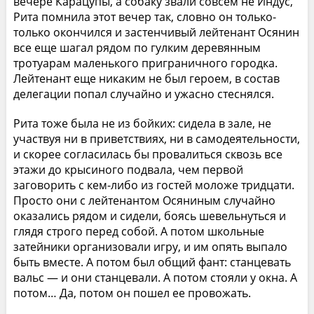
вечере Карацупы, а собаку звали совсем не Индус,
Рита помнила этот вечер так, словно он только-
только окончился и застенчивый лейтенант Осянин
все еще шагал рядом по гулким деревянным
тротуарам маленького приграничного городка.
Лейтенант еще никаким не был героем, в состав
делегации попал случайно и ужасно стеснялся.
Рита тоже была не из бойких: сидела в зале, не
участвуя ни в приветствиях, ни в самодеятельности,
и скорее согласилась бы провалиться сквозь все
этажи до крысиного подвала, чем первой
заговорить с кем-либо из гостей моложе тридцати.
Просто они с лейтенантом Осяниным случайно
оказались рядом и сидели, боясь шевельнуться и
глядя строго перед собой. А потом школьные
затейники организовали игру, и им опять выпало
быть вместе. А потом был общий фант: станцевать
вальс — и они станцевали. А потом стояли у окна. А
потом… Да, потом он пошел ее провожать.