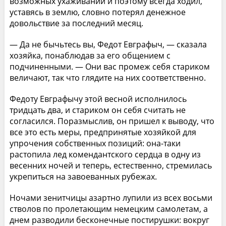
возможных ухаживаний и поэтому всегда ходил,
уставясь в землю, словно потерял денежное
довольствие за последний месяц.
— Да не бычьтесь вы, Федот Евграфыч, — сказала
хозяйка, понаблюдав за его общением с
подчиненными. — Они вас промеж себя стариком
величают, так что глядите на них соответственно.
Федоту Евграфычу этой весной исполнилось
тридцать два, и стариком он себя считать не
согласился. Поразмыслив, он пришел к выводу, что
все это есть меры, предпринятые хозяйкой для
упрочения собственных позиций: она-таки
растопила лед комендантского сердца в одну из
весенних ночей и теперь, естественно, стремилась
укрепиться на завоеванных рубежах.
Ночами зенитчицы азартно лупили из всех восьми
стволов по пролетающим немецким самолетам, а
днем разводили бесконечные постирушки: вокруг