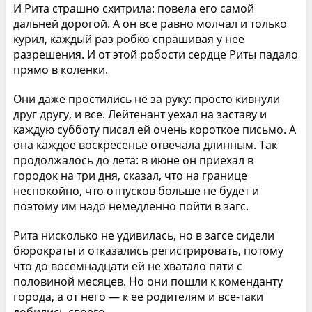
И Рита страшно схитрила: повела его самой
дальней дорогой. А он все равно молчал и только
курил, каждый раз робко спрашивая у нее
разрешения. И от этой робости сердце Риты падало
прямо в коленки.
Они даже простились не за руку: просто кивнули
друг другу, и все. Лейтенант уехал на заставу и
каждую субботу писал ей очень короткое письмо. А
она каждое воскресенье отвечала длинным. Так
продолжалось до лета: в июне он приехал в
городок на три дня, сказал, что на границе
неспокойно, что отпусков больше не будет и
поэтому им надо немедленно пойти в загс.
Рита нисколько не удивилась, но в загсе сидели
бюрократы и отказались регистрировать, потому
что до восемнадцати ей не хватало пяти с
половиной месяцев. Но они пошли к коменданту
города, а от него — к ее родителям и все-таки
добились своего.