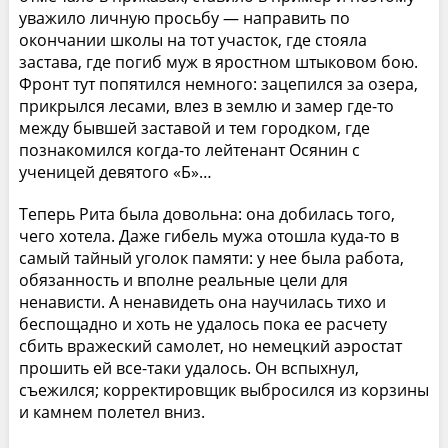
уважило личную просьбу — направить по
окончании школы на тот участок, где стояла
застава, где погиб муж в яростном штыковом бою.
Фронт тут попятился немного: зацепился за озера,
прикрылся лесами, влез в землю и замер где-то
между бывшей заставой и тем городком, где
познакомился когда-то лейтенант Осянин с
ученицей девятого «Б»…
Теперь Рита была довольна: она добилась того,
чего хотела. Даже гибель мужа отошла куда-то в
самый тайный уголок памяти: у нее была работа,
обязанность и вполне реальные цели для
ненависти. А ненавидеть она научилась тихо и
беспощадно и хоть не удалось пока ее расчету
сбить вражеский самолет, но немецкий аэростат
прошить ей все-таки удалось. Он вспыхнул,
съежился; корректировщик выбросился из корзины
и камнем полетел вниз.