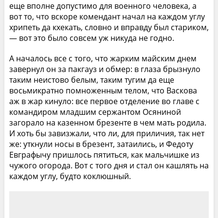
еще вполне допустимо для военного человека, а
вот то, что вскоре комендант начал на каждом углу
хрипеть да кхекать, словно и вправду был стариком,
— вот это было совсем уж никуда не годно.
А началось все с того, что жарким майским днем
завернул он за пакгауз и обмер: в глаза брызнуло
таким неистово белым, таким тугим да еще
восьмикратно помноженным телом, что Васкова
аж в жар кинуло: все первое отделение во главе с
командиром младшим сержантом Осяниной
загорало на казенном брезенте в чем мать родила.
И хоть бы завизжали, что ли, для приличия, так нет
же: уткнули носы в брезент, затаились, и Федоту
Евграфычу пришлось пятиться, как мальчишке из
чужого огорода. Вот с того дня и стал он кашлять на
каждом углу, будто коклюшный.