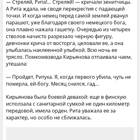
— Стреляй, Рита!… Стреляй! — кричали зенитчицы.
А Рита ждала, не сводя перекрестия с падающей
точки. И когда немец перед самой землей рванул
парашют, уже благодаря своего немецкого бога,
она плавно нажала гашетку. Очередью из четырех
стволов начисто разрезало черную фигуру,
девчонки крича от восторга, целовали ее, а она
улыбалась наклеенной улыбкой. Всю ночь ее
трясло. Помкомвзвода Кирьянова отпаивала чаем,
утешала:
— Пройдет, Ритуха. Я, когда первого убила, чуть не
померла, ей-богу. Месяц снился, гад…
Кирьянова была боевой девахой: еще в финскую
исползала с санитарной сумкой не один километр
передовой, имела орден. Рита уважала ее за
характер, но особо не сближалась.