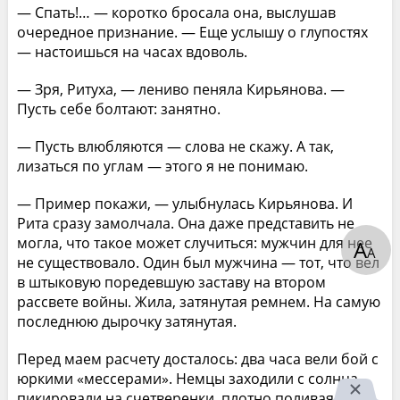
— Спать!… — коротко бросала она, выслушав
очередное признание. — Еще услышу о глупостях
— настоишься на часах вдоволь.
— Зря, Ритуха, — лениво пеняла Кирьянова. —
Пусть себе болтают: занятно.
— Пусть влюбляются — слова не скажу. А так,
лизаться по углам — этого я не понимаю.
— Пример покажи, — улыбнулась Кирьянова. И
Рита сразу замолчала. Она даже представить не
могла, что такое может случиться: мужчин для нее
А
А
не существовало. Один был мужчина — тот, что вел
в штыковую поредевшую заставу на втором
рассвете войны. Жила, затянутая ремнем. На самую
последнюю дырочку затянутая.
Перед маем расчету досталось: два часа вели бой с
юркими «мессерами». Немцы заходили с солнца,
пикировали на счетверенки, плотно поливая