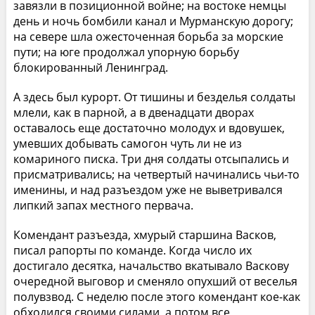
завязли в позиционной войне; на востоке немцы
день и ночь бомбили канал и Мурманскую дорогу;
на севере шла ожесточенная борьба за морские
пути; на юге продолжал упорную борьбу
блокированный Ленинград.
А здесь был курорт. От тишины и безделья солдаты
млели, как в парной, а в двенадцати дворах
оставалось еще достаточно молодух и вдовушек,
умевших добывать самогон чуть ли не из
комариного писка. Три дня солдаты отсыпались и
присматривались; на четвертый начинались чьи-то
именины, и над разъездом уже не выветривался
липкий запах местного первача.
Комендант разъезда, хмурый старшина Васков,
писал рапорты по команде. Когда число их
достигало десятка, начальство вкатывало Васкову
очередной выговор и сменяло опухший от веселья
полувзвод. С неделю после этого комендант кое-как
обходился своими силами, а потом все