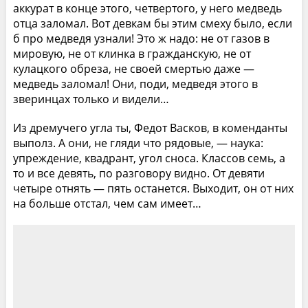
аккурат в конце этого, четвертого, у него медведь
отца заломал. Вот девкам бы этим смеху было, если
б про медведя узнали! Это ж надо: не от газов в
мировую, не от клинка в гражданскую, не от
кулацкого обреза, не своей смертью даже —
медведь заломал! Они, поди, медведя этого в
зверинцах только и видели…
Из дремучего угла ты, Федот Васков, в коменданты
выполз. А они, не гляди что рядовые, — наука:
упреждение, квадрант, угол сноса. Классов семь, а
то и все девять, по разговору видно. От девяти
четыре отнять — пять останется. Выходит, он от них
на больше отстал, чем сам имеет…