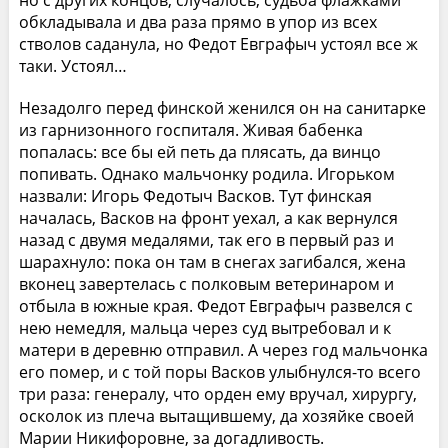
обкладывала и два раза прямо в упор из всех
стволов саданула, но Федот Евграфыч устоял все ж
таки. Устоял…
Незадолго перед финской женился он на санитарке
из гарнизонного госпиталя. Живая бабенка
попалась: все бы ей петь да плясать, да винцо
попивать. Однако мальчонку родила. Игорьком
назвали: Игорь Федотыч Васков. Тут финская
началась, Васков на фронт уехал, а как вернулся
назад с двумя медалями, так его в первый раз и
шарахнуло: пока он там в снегах загибался, жена
вконец завертелась с полковым ветеринаром и
отбыла в южные края. Федот Евграфыч развелся с
нею немедля, мальца через суд вытребовал и к
матери в деревню отправил. А через год мальчонка
его помер, и с той поры Васков улыбнулся-то всего
три раза: генералу, что орден ему вручал, хирургу,
осколок из плеча вытащившему, да хозяйке своей
Марии Никифоровне, за догадливость.