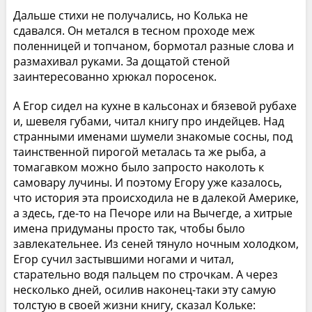
Дальше стихи не получались, но Колька не
сдавался. Он метался в тесном проходе меж
поленницей и топчаном, бормотал разные слова и
размахивал руками. За дощатой стеной
заинтересованно хрюкал поросенок.
А Егор сидел на кухне в кальсонах и бязевой рубахе
и, шевеля губами, читал книгу про индейцев. Над
странными именами шумели знакомые сосны, под
таинственной пирогой металась та же рыба, а
томагавком можно было запросто наколоть к
самовару лучины. И поэтому Егору уже казалось,
что история эта происходила не в далекой Америке,
а здесь, где-то на Печоре или на Вычегде, а хитрые
имена придуманы просто так, чтобы было
завлекательнее. Из сеней тянуло ночным холодком,
Егор сучил застывшими ногами и читал,
старательно водя пальцем по строчкам. А через
несколько дней, осилив наконец-таки эту самую
толстую в своей жизни книгу, сказал Кольке: