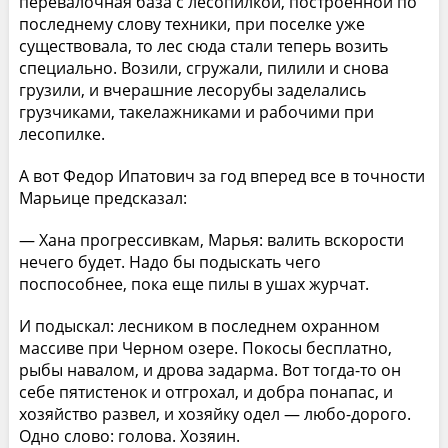
перевалочная база с лесопилкой, построенной по
последнему слову техники, при поселке уже
существовала, то лес сюда стали теперь возить
специально. Возили, сгружали, пилили и снова
грузили, и вчерашние лесорубы заделались
грузчиками, такелажниками и рабочими при
лесопилке.
А вот Федор Ипатович за год вперед все в точности
Марьице предсказал:
— Хана прогрессивкам, Марья: валить вскорости
нечего будет. Надо бы подыскать чего
поспособнее, пока еще пилы в ушах журчат.
И подыскал: лесником в последнем охранном
массиве при Черном озере. Покосы бесплатно,
рыбы навалом, и дрова задарма. Вот тогда-то он
себе пятистенок и отгрохал, и добра понапас, и
хозяйство развел, и хозяйку одел — любо-дорого.
Одно слово: голова. Хозяин.