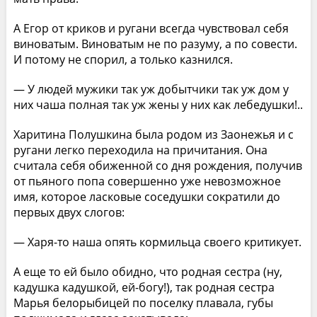
А Егор от криков и ругани всегда чувствовал себя
виноватым. Виноватым не по разуму, а по совести.
И потому не спорил, а только казнился.
— У людей мужики так уж добытчики так уж дом у
них чаша полная так уж жены у них как лебедушки!..
Харитина Полушкина была родом из Заонежья и с
ругани легко переходила на причитания. Она
считала себя обиженной со дня рождения, получив
от пьяного попа совершенно уже невозможное
имя, которое ласковые соседушки сократили до
первых двух слогов:
— Харя-то наша опять кормильца своего критикует.
А еще то ей было обидно, что родная сестра (ну,
кадушка кадушкой, ей-богу!), так родная сестра
Марья белорыбицей по поселку плавала, губы