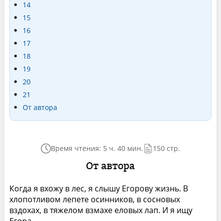
14
15
16
17
18
19
20
21
От автора
Время чтения: 5 ч. 40 мин.
150 стр.
От автора
Когда я вхожу в лес, я слышу Егорову жизнь. В
хлопотливом лепете осинников, в сосновых
вздохах, в тяжелом взмахе еловых лап. И я ищу
Егора.