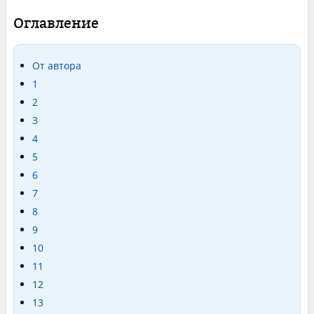
Оглавление
От автора
1
2
3
4
5
6
7
8
9
10
11
12
13