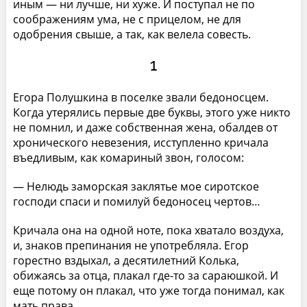
иным — ни лучше, ни хуже. И поступал не по
соображениям ума, не с прицелом, не для
одобрения свыше, а так, как велела совесть.
1
Егора Полушкина в поселке звали бедоносцем.
Когда утерялись первые две буквы, этого уже никто
не помнил, и даже собственная жена, обалдев от
хронического невезения, исступленно кричала
въедливым, как комариный звон, голосом:
— Нелюдь заморская заклятье мое сиротское
господи спаси и помилуй бедоносец чертов…
Кричала она на одной ноте, пока хватало воздуха,
и, знаков препинания не употребляла. Егор
горестно вздыхал, а десятилетний Колька,
обижаясь за отца, плакал где-то за сараюшкой. И
еще потому он плакал, что уже тогда понимал, как
мать права.