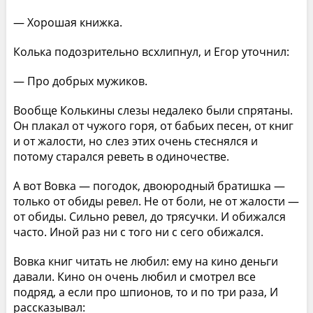
— Хорошая книжка.
Колька подозрительно всхлипнул, и Егор уточнил:
— Про добрых мужиков.
Вообще Колькины слезы недалеко были спрятаны.
Он плакал от чужого горя, от бабьих песен, от книг
и от жалости, но слез этих очень стеснялся и
потому старался реветь в одиночестве.
А вот Вовка — погодок, двоюродный братишка —
только от обиды ревел. Не от боли, не от жалости —
от обиды. Сильно ревел, до трясучки. И обижался
часто. Иной раз ни с того ни с сего обижался.
Вовка книг читать не любил: ему на кино деньги
давали. Кино он очень любил и смотрел все
подряд, а если про шпионов, то и по три раза, И
рассказывал: