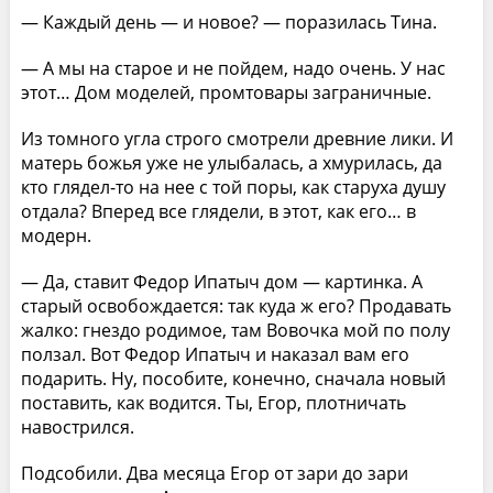
— Каждый день — и новое? — поразилась Тина.
— А мы на старое и не пойдем, надо очень. У нас
этот… Дом моделей, промтовары заграничные.
Из томного угла строго смотрели древние лики. И
матерь божья уже не улыбалась, а хмурилась, да
кто глядел-то на нее с той поры, как старуха душу
отдала? Вперед все глядели, в этот, как его… в
модерн.
— Да, ставит Федор Ипатыч дом — картинка. А
старый освобождается: так куда ж его? Продавать
жалко: гнездо родимое, там Вовочка мой по полу
ползал. Вот Федор Ипатыч и наказал вам его
подарить. Ну, пособите, конечно, сначала новый
поставить, как водится. Ты, Егор, плотничать
навострился.
Подсобили. Два месяца Егор от зари до зари