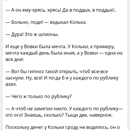
— А он ему-хрясь, хрясь! Да в поддых, в поддых!..
— Больно, поди! — вздыхал Колька.
— Дура! Это ж шпионы.
И еще у Вовки была мечта. У Кольки, к примеру,
мечта каждый день была иная, а у Вовки — одна на
все дни:
— Вот бы гипноз такой открыть, чтоб все-все
заснули. Ну, все! И тогда б я у каждого по рублику
взял.
— Чего ж только по рублику?
— А чтоб не заметил никто. У каждого по рублику—
это ого! Знаешь, сколько? Тыщи две, наверное.
Поскольку денег у Кольки сроду не водилось, он о