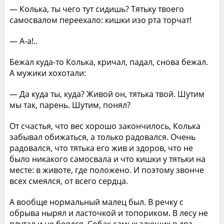
— Колька, ты чего тут сидишь? Тятьку твоего
самосвалом переехало: кишки изо рта торчат!
— А-а!..
Бежал куда-то Колька, кричал, падал, снова бежал.
А мужики хохотали:
— Да куда ты, куда? Живой он, тятька твой. Шутим
мы так, парень. Шутим, понял?
От счастья, что вес хорошо закончилось, Колька
забывал обижаться, а только радовался. Очень
радовался, что тятька его жив и здоров, что не
было никакого самосвала и что кишки у тятьки на
месте: в животе, где положено. И поэтому звонче
всех смеялся, от всего сердца.
А вообще нормальный малец был. В речку с
обрыва нырял и ласточкой и топориком. В лесу не
плутал и не боялся. Собак самых злющих в два