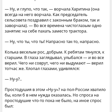
— Ну, и глупо, что так, — ворчала Харитина (она
всегда на него ворчала. Как председатель
сельсовета поздравил с законным браком, так и
заворчала). — Во все времена чистоглазым одно
занятие: на себе пахать заместо трактора.
— Ну, что ты, что ты! Напрасно так-то, напрасно.
Колька веселым рос, добрым. К ребятам тянулся, к
старшим. В глаза заглядывал, улыбался — и во все
верил. Чего ни соврут, чего ни выдумают — верил
тотчас же. Хлопал глазами, удивлялся:
— Ну-у?..
Простодушия в этом «Ну-у»? на пол-России хватило
бы, коли б в нем нужда оказалась. Но спроса на
простодушие что-то пока не было, на иное спрос
был: