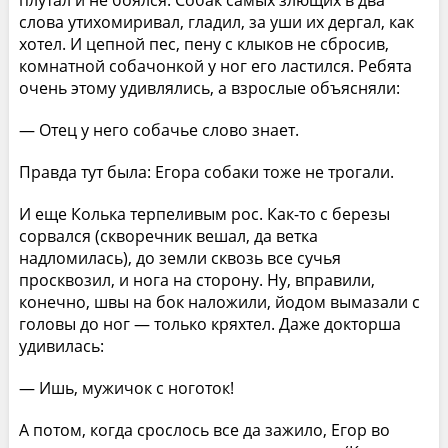
слова утихомиривал, гладил, за уши их дергал, как
хотел. И цепной пес, пену с клыков не сбросив,
комнатной собачонкой у ног его ластился. Ребята
очень этому удивлялись, а взрослые объясняли:
— Отец у него собачье слово знает.
Правда тут была: Егора собаки тоже не трогали.
И еще Колька терпеливым рос. Как-то с березы
сорвался (скворечник вешал, да ветка
надломилась), до земли сквозь все сучья
просквозил, и нога на сторону. Ну, вправили,
конечно, швы на бок наложили, йодом вымазали с
головы до ног — только кряхтел. Даже докторша
удивилась:
— Ишь, мужичок с ноготок!
А потом, когда срослось все да зажило, Егор во