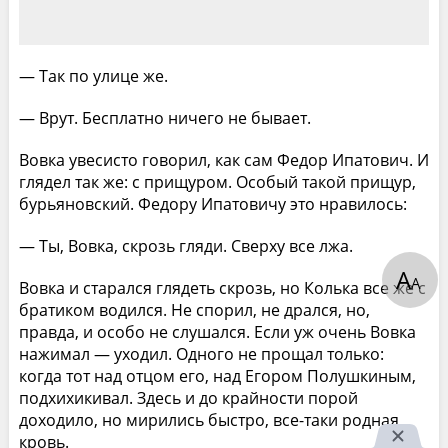
— Так по улице же.
— Врут. Бесплатно ничего не бывает.
Вовка увесисто говорил, как сам Федор Ипатович. И
глядел так же: с прищуром. Особый такой прищур,
бурьяновский. Федору Ипатовичу это нравилось:
— Ты, Вовка, скрозь гляди. Сверху все лжа.
А
А
Вовка и старался глядеть скрозь, но Колька все же с
братиком водился. Не спорил, не дрался, но,
правда, и особо не слушался. Если уж очень Вовка
нажимал — уходил. Одного не прощал только:
когда тот над отцом его, над Егором Полушкиным,
подхихикивал. Здесь и до крайности порой
доходило, но мирились быстро, все-таки родная
кровь.