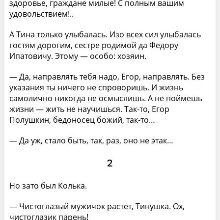
здоровье, граждане милые! С полным вашим
удовольствием!..
А Тина только улыбалась. Изо всех сил улыбалась
гостям дорогим, сестре родимой да Федору
Ипатовичу. Этому — особо: хозяин.
— Да, направлять тебя надо, Егор, направлять. Без
указания ты ничего не спроворишь. И жизнь
самолично никогда не осмыслишь. А не поймешь
жизни — жить не научишься. Так-то, Егор
Полушкин, бедоносец божий, так-то…
— Да уж, стало быть, так, раз, оно не этак…
2
Но зато был Колька.
— Чистоглазый мужичок растет, Тинушка. Ох,
чистоглазик парень!