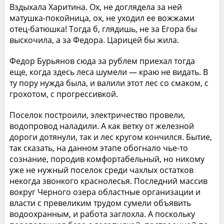
Вздыхала Харитина. Ох, не доглядела за ней
матушка-покойница, ох, не уходил ее вожжами
отец-батюшка! Тогда б, глядишь, не за Егора бы
выскочила, а за Федора. Царицей бы жила.
Федор Бурьянов сюда за рублем приехал тогда
еще, когда здесь леса шумели — краю не видать. В
ту пору нужда была, и валили этот лес со смаком, с
грохотом, с прогрессивкой.
Поселок построили, электричество провели,
водопровод наладили. А как ветку от железной
дороги дотянули, так и лес кругом кончился. Бытие,
так сказать, на данном этапе обогнало чье-то
сознание, породив комфортабельный, но никому
уже не нужный поселок среди чахлых остатков
некогда звонкого краснолесья. Последний массив
вокруг Черного озера областные организации и
власти с превеликим трудом сумели объявить
водоохранным, и работа заглохла. А поскольку