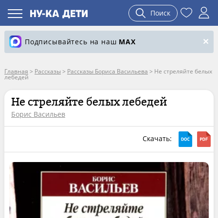
Поиск
Подписывайтесь на наш
MAX
Главная
>
Рассказы
>
Рассказы Бориса Васильева
>
Не стреляйте белых
лебедей
Не стреляйте белых лебедей
Борис Васильев
Скачать: