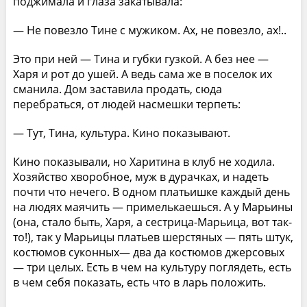
поджимала и глаза закатывала:
— Не повезло Тине с мужиком. Ах, не повезло, ах!..
Это при ней — Тина и губки гузкой. А без нее —
Харя и рот до ушей. А ведь сама же в поселок их
сманила. Дом заставила продать, сюда
перебраться, от людей насмешки терпеть:
— Тут, Тина, культура. Кино показывают.
Кино показывали, но Харитина в клуб не ходила.
Хозяйство хворобное, муж в дурачках, и надеть
почти что нечего. В одном платьишке каждый день
на людях маячить — примелькаешься. А у Марьины
(она, стало быть, Харя, а сестрица-Марьица, вот так-
то!), так у Марьицы платьев шерстяных — пять штук,
костюмов суконных— два да костюмов джерсовых
— три целых. Есть в чем на культуру поглядеть, есть
в чем себя показать, есть что в ларь положить.