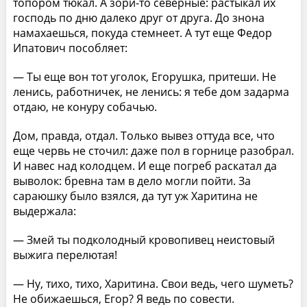
топором тюкал. А зори-то северные: растыкал их
господь по дню далеко друг от друга. До знона
намахаешься, покуда стемнеет. А тут еще Федор
Ипатович пособляет:
— Ты еще вон тот уголок, Егорушка, притеши. Не
ленись, работничек, не ленись: я тебе дом задарма
отдаю, не конуру собачью.
Дом, правда, отдал. Только вывез оттуда все, что
еще червь не сточил: даже пол в горнице разобрал.
И навес над колодцем. И еще погреб раскатал да
выволок: бревна там в дело могли пойти. За
сараюшку было взялся, да тут уж Харитина не
выдержала:
— Змей ты подколодный кровопивец неистовый
выжига перелютая!
— Ну, тихо, тихо, Харитина. Свои ведь, чего шуметь?
Не обижаешься, Егор? Я ведь по совести.