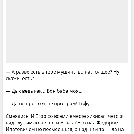
— А разве есть в тебе мущинство настоящее? Ну,
скажи, есть?
— Дык ведь как… Вон баба моя…
— Да не про то я, не про срам! Тьфу!..
Смеялись. И Егор со всеми вместе хихикал: чего ж
над глупым-то не посмеяться? Это над Федором
Ипатовичем не посмеешься, а над ним-то — да на