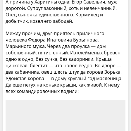
А причина у Харитины одна: Егор Савельич, муж
дорогой. Супруг законный, хоть и невенчанный.
Отец сыночка единственного. Кормилец и
добытчик, козел его забодай.
Между прочим, друг-приятель приличного
человека Федора Ипатовича Бурьянова,
Марьиного мужа. Через два проулка — дом
собственный, пятистенный. Из клейменых бревен:
одно в одно, без сучка, без задоринки. Крыша
цинковая: блестит — что новое ведро. Во дворе —
два кабанчика, овец шесть штук да корова Зорька.
Удоистая корова — в дому круглый год масленица.
Да еще петух на коньке крыши, как живой. К нему
всех командировочных водили: