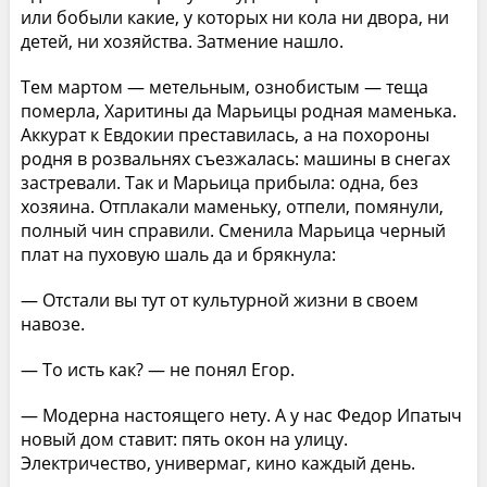
или бобыли какие, у которых ни кола ни двора, ни
детей, ни хозяйства. Затмение нашло.
Тем мартом — метельным, ознобистым — теща
померла, Харитины да Марьицы родная маменька.
Аккурат к Евдокии преставилась, а на похороны
родня в розвальнях съезжалась: машины в снегах
застревали. Так и Марьица прибыла: одна, без
хозяина. Отплакали маменьку, отпели, помянули,
полный чин справили. Сменила Марьица черный
плат на пуховую шаль да и брякнула:
— Отстали вы тут от культурной жизни в своем
навозе.
— То исть как? — не понял Егор.
— Модерна настоящего нету. А у нас Федор Ипатыч
новый дом ставит: пять окон на улицу.
Электричество, универмаг, кино каждый день.