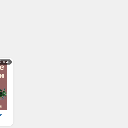
2 мин
ьи
в