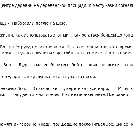
 центре деревни на деревенской площади. К месту казни согнал
 ящик. Набросили петлю на шею.
изни. Как использовать этот миг? Как остаться бойцом до конц
Вот занёс руку, но остановился. Кто-то из фашистов в это время
ился — нужно получиться достойным на снимке. И в это время.
 Зои. — Будьте смелее, боритесь, бейте фашистов, жгите, трави
ел ударить, но девушка оттолкнула его ногой.
ворила Зоя. — Это счастье — умереть за свой народ. — И, чуть
м: — Нас двести миллионов. Всех не перевешаете. Всё равно
.
Памятник героине. Люди, пришедшие поклониться Зое. Синее н