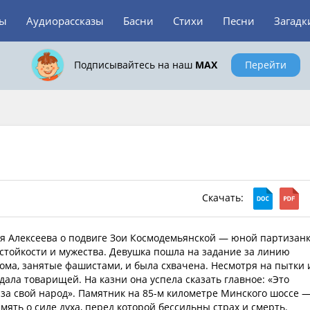
зы
Аудиорассказы
Басни
Стихи
Песни
Загадк
Подписывайтесь на наш
MAX
Перейти
Скачать:
гея Алексеева о подвиге Зои Космодемьянской — юной партизанк
стойкости и мужества. Девушка пошла на задание за линию
ома, занятые фашистами, и была схвачена. Несмотря на пытки 
дала товарищей. На казни она успела сказать главное: «Это
 за свой народ». Памятник на 85-м километре Минского шоссе 
амять о силе духа, перед которой бессильны страх и смерть.