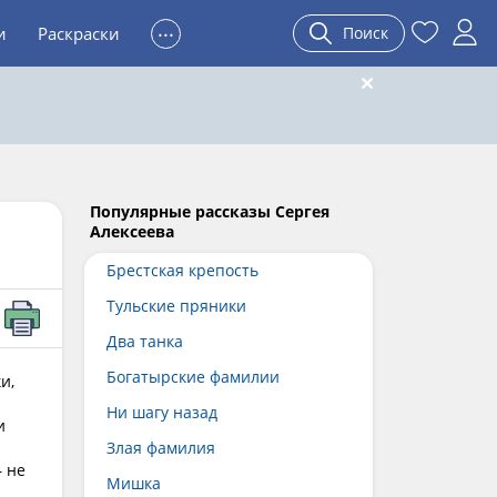
...
и
Раскраски
Поиск
Популярные рассказы Сергея
Алексеева
Брестская крепость
Тульские пряники
Два танка
Богатырские фамилии
и,
Ни шагу назад
и
Злая фамилия
— не
Мишка