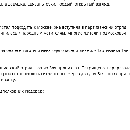
ла девушка. Связаны руки. Гордый, открытый взгляд.
г стал подходить к Москве, она вступила в партизанский отряд.
инилась к народным мстителям. Многие жители Подмосковья
а она все тяготы и невзгоды опасной жизни. «Партизанка Тан
шистский отряд. Ночью Зоя проникла в Петрищево, перерезал
торых остановились гитлеровцы. Через два дня Зоя снова приш
тизанку.
дполковник Рюдерер: