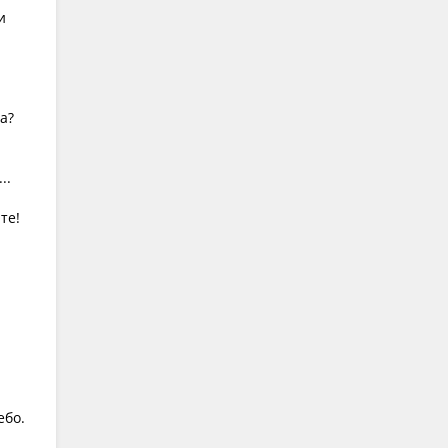
и
а?
..
те!
ебо.