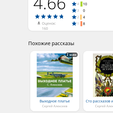
4.66
10
4
0
3
4
2
Оценок:
8
1
160
Похожие рассказы
2 мин
Выходное платье
Сергей Алексеев
Сергей Але