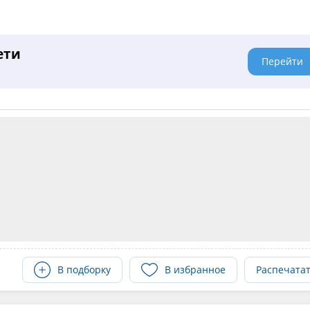
ети
Перейти
В подборку
В избранное
Распечата