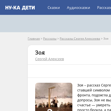
Сказки
Аудиосказки
Расска
Главная
>
Рассказы
>
Рассказы Сергея Алексеева
>
Зоя
Зоя
Сергей Алексеев
Зоя – рассказ Сер
ставшей символом 
фронта, подожгла д
допросы, Зоя не вы
счастье — умереть
просто бронза, а п