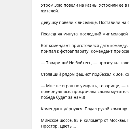
Утром Зою повели на казнь. Устроили её в
жителей.
Девушку повели к виселице. Поставили на
Последняя минута, последний миг молодой ж
Вот комендант приготовился дать команду. 
припал к фотоаппарату. Комендант приосан
— Товарищи! Не бойтесь, — прозвучал голос
Стоявший рядом фашист подбежал к Зое, хот
— Мне не страшно умирать, товарищи, — го
повернувшись, прокричала своим мучителя
победа будет за нами!
Комендант дёрнулся. Подал рукой команду..
Минское шоссе. 85-й километр от Москвы. 
Простор. Цветы...