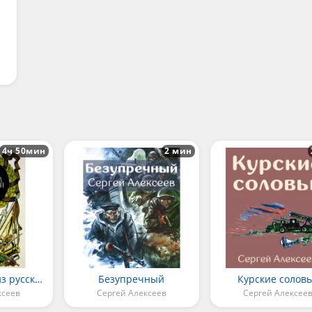
4ч 50мин
2 мин
Сто рассказов из русской истории
Безупречный
Курские солов
ксеев
Сергей Алексеев
Сергей Алексее