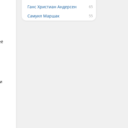
Ганс Христиан Андерсен
Самуил Маршак
её
ли