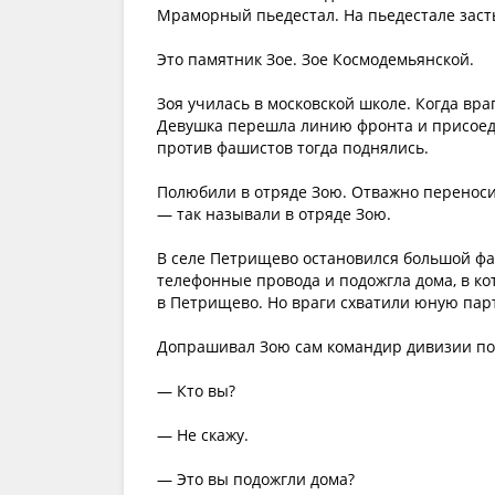
Мраморный пьедестал. На пьедестале засты
Это памятник Зое. Зое Космодемьянской.
Зоя училась в московской школе. Когда вра
Девушка перешла линию фронта и присоед
против фашистов тогда поднялись.
Полюбили в отряде Зою. Отважно переносил
— так называли в отряде Зою.
В селе Петрищево остановился большой фа
телефонные провода и подожгла дома, в ко
в Петрищево. Но враги схватили юную пар
Допрашивал Зою сам командир дивизии по
— Кто вы?
— Не скажу.
— Это вы подожгли дома?