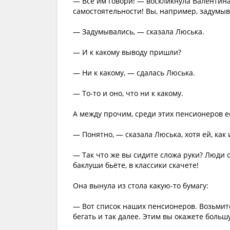
— Всё им говори! — воскликнула Валентина
самостоятельности! Вы, например, задумыв
— Задумывались, — сказала Люська.
— И к какому выводу пришли?
— Ни к какому, — сдалась Люська.
— То-то и оно, что ни к какому.
А между прочим, среди этих пенсионеров е
— Понятно, — сказала Люська, хотя ей, как 
— Так что же вы сидите сложа руки? Люди 
баклуши бьёте, в классики скачете!
Она вынула из стола какую-то бумагу:
— Вот список наших пенсионеров. Возьмите
бегать и так далее. Этим вы окажете боль