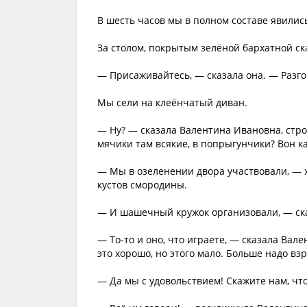
В шесть часов мы в полном составе явились
За столом, покрытым зелёной бархатной ск
— Присаживайтесь, — сказала она. — Разго
Мы сели на клеёнчатый диван.
— Ну? — сказала Валентина Ивановна, строг
мячики там всякие, в попрыгунчики? Вон как
— Мы в озеленении двора участвовали, — х
кустов смородины.
— И шашечный кружок организовали, — ска
— То-то и оно, что играете, — сказала Вал
это хорошо, но этого мало. Больше надо вз
— Да мы с удовольствием! Скажите нам, что