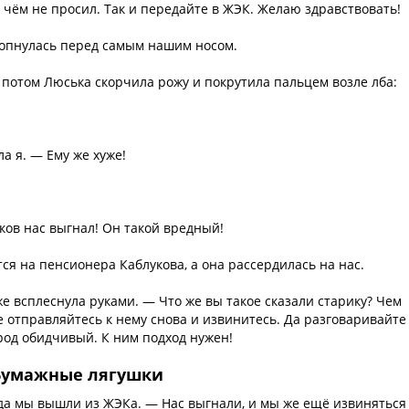
о чём не просил. Так и передайте в ЖЭК. Желаю здравствовать!
лопнулась перед самым нашим носом.
потом Люська скорчила рожу и покрутила пальцем возле лба:
ла я. — Ему же хуже!
ков нас выгнал! Он такой вредный!
я на пенсионера Каблукова, а она рассердилась на нас.
е всплеснула руками. — Что же вы такое сказали старику? Чем
же отправляйтесь к нему снова и извинитесь. Да разговаривайте
род обидчивый. К ним подход нужен!
Бумажные лягушки
гда мы вышли из ЖЭКа. — Нас выгнали, и мы же ещё извиняться