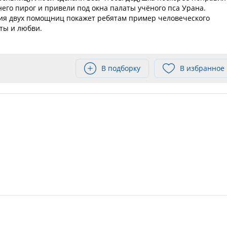
него пирог и привели под окна палаты учёного пса Урана.
ия двух помощниц покажет ребятам пример человеческого
ты и любви.
В подборку
В избранное