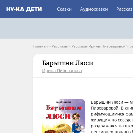
Сказки
Аудиосказки
Расска
Главная
>
Рассказы
>
Рассказы Ирины Пивоваровой
>
Б
Барышни Люси
Ирина Пивоварова
Барышни Люси — ма
Пивоваровой. В кни
рифмующимися фами
живущим по соседст
раздражался на шко
пенсионер попал в 