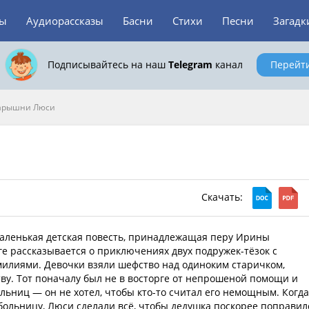
зы
Аудиорассказы
Басни
Стихи
Песни
Загадк
Подписывайтесь на наш
Telegram
канал
Перейт
арышни Люси
Скачать:
ленькая детская повесть, принадлежащая перу Ирины
ге рассказывается о приключениях двух подружек-тёзок с
лиями. Девочки взяли шефство над одиноким старичком,
ву. Тот поначалу был не в восторге от непрошеной помощи и
льниц — он не хотел, чтобы кто-то считал его немощным. Когда
больницу, Люси сделали всё, чтобы дедушка поскорее поправил