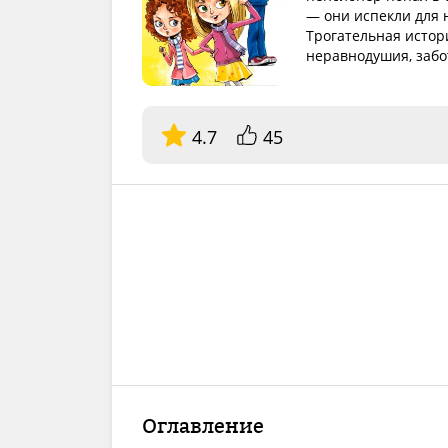
— они испекли для 
Трогательная истор
неравнодушия, забо
4.7
45
Оглавление