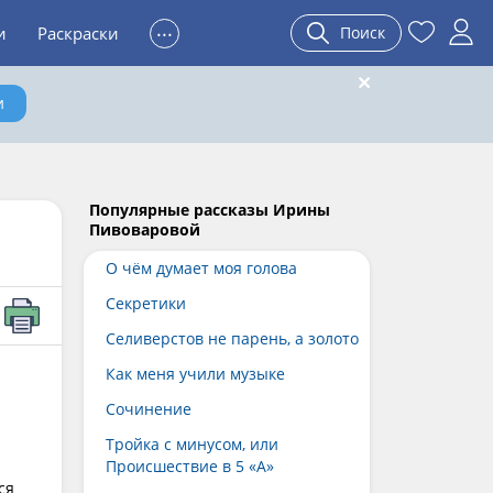
...
и
Раскраски
Поиск
и
Популярные рассказы Ирины
Пивоваровой
О чём думает моя голова
Секретики
Селиверстов не парень, а золото
Как меня учили музыке
Сочинение
Тройка с минусом, или
Происшествие в 5 «А»
ся