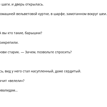
шаги, и дверь открылась.
домашней вельветовой куртке, в шарфе, замотанном вокруг шеи.
А вы кто такие, барышни?
прикрепили.
ови старик. — Зачем, позвольте спросить?
сь, вид у него стал насупленный, даже сердитый.
ачит «велели»?
инвалидам…