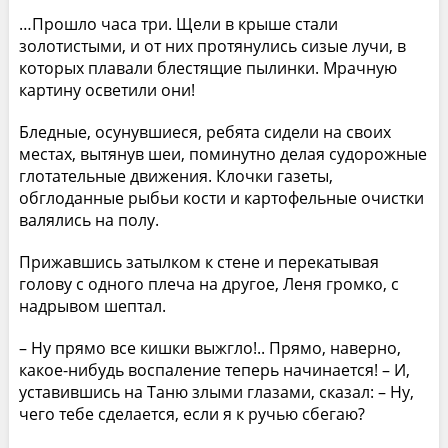
…Прошло часа три. Щели в крыше стали
золотистыми, и от них протянулись сизые лучи, в
которых плавали блестящие пылинки. Мрачную
картину осветили они!
Бледные, осунувшиеся, ребята сидели на своих
местах, вытянув шеи, поминутно делая судорожные
глотательные движения. Клочки газеты,
обглоданные рыбьи кости и картофельные очистки
валялись на полу.
Прижавшись затылком к стене и перекатывая
голову с одного плеча на другое, Леня громко, с
надрывом шептал.
– Ну прямо все кишки выжгло!.. Прямо, наверно,
какое-нибудь воспаление теперь начинается! – И,
уставившись на Таню злыми глазами, сказал: – Ну,
чего тебе сделается, если я к ручью сбегаю?