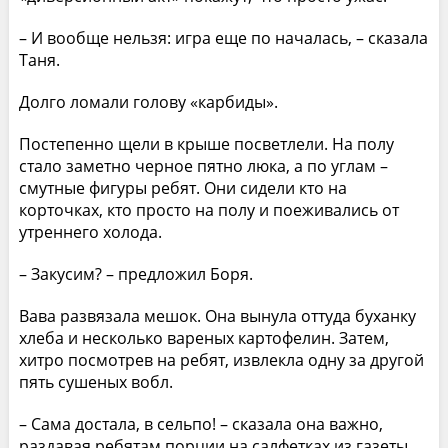
– И вообще нельзя: игра еще по началась, – сказала
Таня.
Долго ломали голову «карбиды».
Постепенно щели в крыше посветлели. На полу
стало заметно черное пятно люка, а по углам –
смутные фигуры ребят. Они сидели кто на
корточках, кто просто на полу и поеживались от
утреннего холода.
– Закусим? – предложил Боря.
Вава развязала мешок. Она вынула оттуда буханку
хлеба и несколько вареных картофелин. Затем,
хитро посмотрев на ребят, извлекла одну за другой
пять сушеных вобл.
– Сама достала, в сельпо! – сказала она важно,
раздавая ребятам порции на салфетках из газеты.