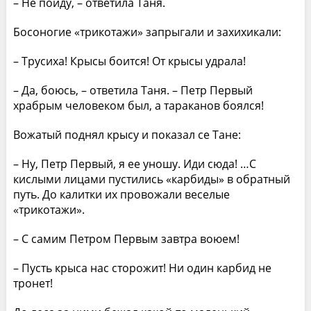
– Не пойду, – ответила Таня.
Босоногие «трикотажи» запрыгали и захихикали:
– Трусиха! Крысы боится! От крысы удрала!
– Да, боюсь, – ответила Таня. – Петр Первый
храбрым человеком был, а тараканов боялся!
Вожатый поднял крысу и показал се Тане:
– Ну, Петр Первый, я ее уношу. Иди сюда! …С
кислыми лицами пустились «карбиды» в обратный
путь. До калитки их провожали веселые
«трикотажи».
– С самим Петром Первым завтра воюем!
– Пусть крыса нас сторожит! Ни один карбид не
тронет!