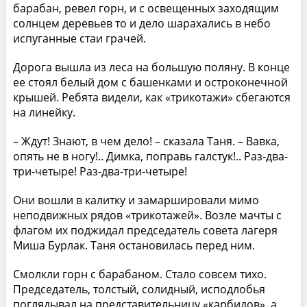
барабан, ревел горн, и с освещенных заходящим
солнцем деревьев то и дело шарахались в небо
испуганные стаи грачей.
Дорога вышла из леса на большую поляну. В конце
ее стоял белый дом с башенками и остроконечной
крышей. Ребята видели, как «трикотажи» сбегаются
на линейку.
– Ждут! Знают, в чем дело! – сказала Таня. – Вавка,
опять не в ногу!.. Димка, поправь галстук!.. Раз-два-
три-четыре! Раз-два-три-четыре!
Они вошли в калитку и замаршировали мимо
неподвижных рядов «трикотажей». Возле мачты с
флагом их поджидал председатель совета лагеря
Миша Бурлак. Таня остановилась перед ним.
Смолкли горн с барабаном. Стало совсем тихо.
Председатель, толстый, солидный, исподлобья
поглядывал на представительницу «карбидов», а