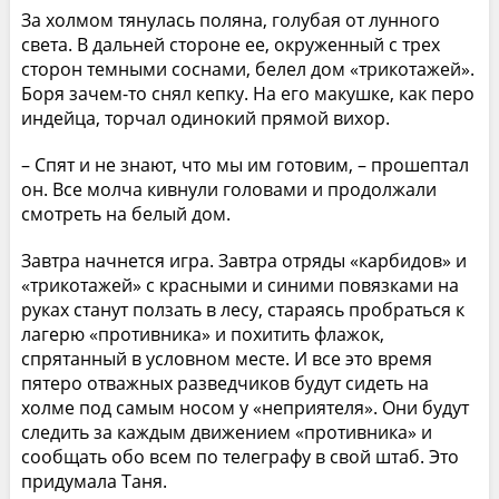
За холмом тянулась поляна, голубая от лунного
света. В дальней стороне ее, окруженный с трех
сторон темными соснами, белел дом «трикотажей».
Боря зачем-то снял кепку. На его макушке, как перо
индейца, торчал одинокий прямой вихор.
– Спят и не знают, что мы им готовим, – прошептал
он. Все молча кивнули головами и продолжали
смотреть на белый дом.
Завтра начнется игра. Завтра отряды «карбидов» и
«трикотажей» с красными и синими повязками на
руках станут ползать в лесу, стараясь пробраться к
лагерю «противника» и похитить флажок,
спрятанный в условном месте. И все это время
пятеро отважных разведчиков будут сидеть на
холме под самым носом у «неприятеля». Они будут
следить за каждым движением «противника» и
сообщать обо всем по телеграфу в свой штаб. Это
придумала Таня.