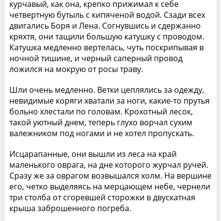
курчавый, как она, крепко прижимал к себе
четвертную бутыль с кипяченой водой. Сзади всех
двигались Боря и Лена. Согнувшись и сдержанно
кряхтя, они тащили большую катушку с проводом.
Катушка медленно вертелась, чуть поскрипывая в
ночной тишине, и черный саперный провод
ложился на мокрую от росы траву.
Шли очень медленно. Ветки цеплялись за одежду,
невидимые коряги хватали за ноги, какие-то прутья
больно хлестали по головам. Крохотный лесок,
такой уютный днем, теперь глухо ворчал сухим
валежником под ногами и не хотел пропускать.
Исцарапанные, они вышли из леса на край
маленького оврага, на дне которого журчал ручей.
Сразу же за оврагом возвышался холм. На вершине
его, четко выделяясь на мерцающем небе, чернели
три столба от сгоревшей сторожки в двускатная
крыша заброшенного погреба.