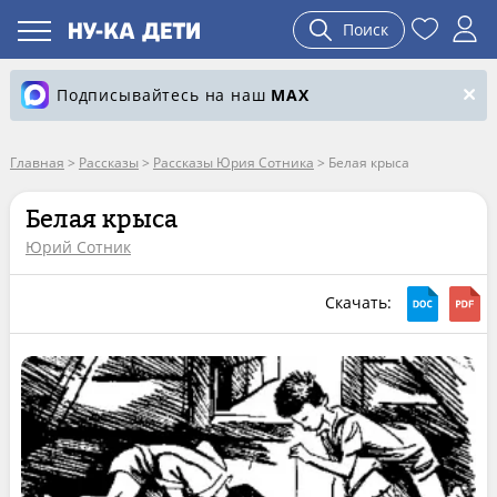
Поиск
Подписывайтесь на наш
MAX
Главная
>
Рассказы
>
Рассказы Юрия Сотника
>
Белая крыса
Белая крыса
Юрий Сотник
Скачать: