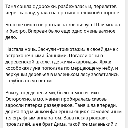
Таня сошла с дорожки, разбежалась и, перелетев
через канаву, упала на противоположной стороне.
Больше никто не роптал на звеньевую. Шли молча
и быстро. Впереди было еще одно очень важное
дело.
Настала ночь. Заснули «трикотажи» в своей даче с
остроконечными башнями. Погасли огни в
деревенской школе, где жили «карбиды». Яркая
кособокая луна поползла по мерцающему небу, и
верхушки деревьев в маленьком лесу засветились
голубоватым светом.
Внизу, под деревьями, было темно и тихо.
Осторожно, в молчании пробиралась сквозь
заросли пятерка разведчиков. Таня шла впереди,
держа под мышкой фанерный ящик с самодельным
телеграфным аппаратом. Вава несла рюкзак с
провизией, а ее брат Дима, такой же маленький и