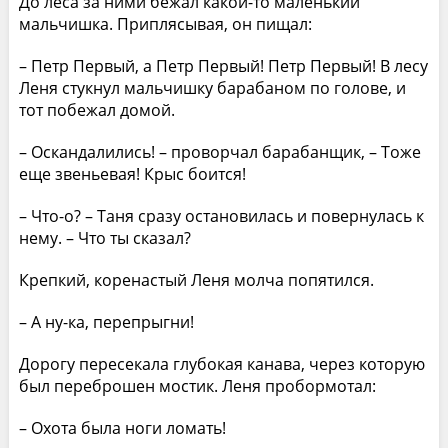
До леса за ними бежал какой-то маленький
мальчишка. Приплясывая, он пищал:
– Петр Первый, а Петр Первый! Петр Первый! В лесу
Леня стукнул мальчишку барабаном по голове, и
тот побежал домой.
– Оскандалились! – проворчал барабанщик, – Тоже
еще звеньевая! Крыс боится!
– Что-о? – Таня сразу остановилась и повернулась к
нему. – Что ты сказал?
Крепкий, коренастый Леня молча попятился.
– А ну-ка, перепрыгни!
Дорогу пересекала глубокая канава, через которую
был переброшен мостик. Леня пробормотал:
– Охота была ноги ломать!