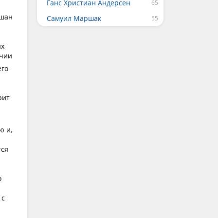
Ганс Христиан Андерсен
ешан
Самуил Маршак
их
ючии
его
рит
ю и,
тся
о
 с