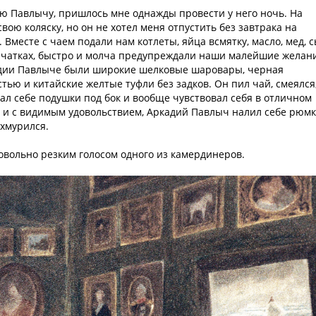
ю Павлычу, пришлось мне однажды провести у него ночь. На
вою коляску, но он не хотел меня отпустить без завтрака на
 Вместе с чаем подали нам котлеты, яйца всмятку, масло, мед, 
ерчатках, быстро и молча предупреждали наши малейшие желан
адии Павлыче были широкие шелковые шаровары, черная
стью и китайские желтые туфли без задков. Он пил чай, смеялся
вал себе подушки под бок и вообще чувствовал себя в отличном
 и с видимым удовольствием, Аркадий Павлыч налил себе рюмк
ахмурился.
овольно резким голосом одного из камердинеров.