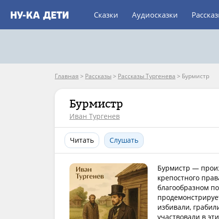
Сказки
Аудиосказки
Расска
Главная
>
Рассказы
>
Рассказы Тургенева
>
Бурмистр
Бурмистр
Иван Тургенев
Читать
Слушать
Бурмистр — прои
крепостного прав
благообразном п
продемонстрирует
избивали, грабил
участвовали в эт