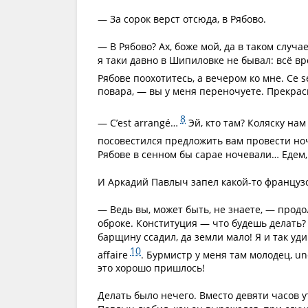
— За сорок верст отсюда, в Рябово.
— В Рябово? Ах, боже мой, да в таком случа
я таки давно в Шипиловке не бывал: всё вр
Рябове поохотитесь, а вечером ко мне. Ce 
повара, — вы у меня переночуете. Прекрас
8
— C’est arrangé…
Эй, кто там? Коляску на
посовестился предложить вам провести ноч
Рябове в сенном бы сарае ночевали… Едем,
И Аркадий Павлыч запел какой-то француз
— Ведь вы, может быть, не знаете, — продо
оброке. Конституция — что будешь делать? 
барщину ссадил, да земли мало! Я и так уди
10
affaire
. Бурмистр у меня там молодец, une
это хорошо пришлось!
Делать было нечего. Вместо девяти часов 