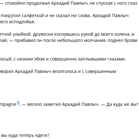
 спокойно продолжал Аркадий Павлыч, не спуская с него глаз.
покрутил салфеткой и не сказал ни слова. Аркадий Павлыч
него исподлобья.
ятной улыбкой, дружески коснувшись рукой до моего колена, и
упай, — прибавил он после небольшого молчания, поднял брови
олосый, с низким лбом и совершенно заплывшими глазами.
оворил Аркадий Павлыч вполголоса и с совершенным
6
campagne
, — весело заметил Аркадий Павлыч. — Да куда же вы?
а вы куда теперь едете?