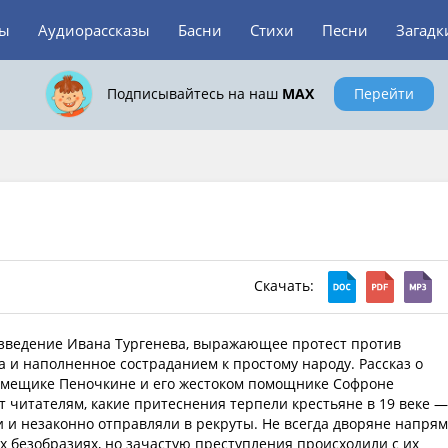
зы
Аудиорассказы
Басни
Стихи
Песни
Загадк
Подписывайтесь на наш
MAX
Перейти
Скачать:
зведение Ивана Тургенева, выражающее протест против
а и наполненное состраданием к простому народу. Рассказ о
омещике Пеночкине и его жестоком помощнике Софроне
 читателям, какие притеснения терпели крестьяне в 19 веке —
и и незаконно отправляли в рекруты. Не всегда дворяне напря
их безобразиях, но зачастую преступления происходили с их