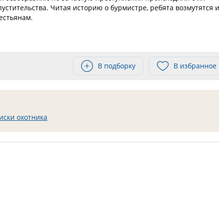
устительства. Читая историю о бурмистре, ребята возмутятся 
естьянам.
В подборку
В избранное
иски охотника