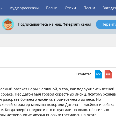
зы
Аудиорассказы
Басни
Стихи
Песни
Загадк
Подписывайтесь на наш
Telegram
канал
Перейт
а
Скачать:
аемый рассказ Веры Чаплиной, о том, как подружились лесной
 собака. Пёс Дагон был грозой окрестных лисиц, поэтому хозяев
н разорвёт больного лисёнка, принесённого из леса. Но
асковый характер малыша покорили Дагона — лисёнок и собака
е. Когда зверёк подрос и его отпустили на волю, пёс сильно
жды четвероногие друзья вновь встретились на охоте.