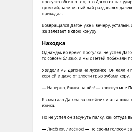
прогулка обычно тем, что Дагон от нас уди
громкий, заливистый лай раздавался далеко
приходил.
Возвращался Дагон уже к вечеру, усталый, 
же залезает в свою конуру.
Находка
Однажды, во время прогулки, не успел Даго
то совсем близко, и мы с Петей побежали п
Увидели мы Дагона на лужайке. Он лаял и п
корней и даже от злости грыз зубами кору.
— Наверно, ёжика нашёл! — крикнул мне Пе
Я схватила Дагона за ошейник и оттащила в
ёжика.
Но не успел он засунуть палку, как оттуда
— Лисёнок, лисёнок! — не своим голосом за