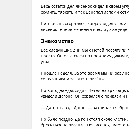
Весь остаток дня лисёнок сидел в своём углу
скулить, тявкать и так царапал лапами сетк
Петя очень огорчился, когда увидел утром р
лисёнок теперь меченый и если даже уйдёт,
Знакомство
Все следующие дни мы с Петей посвятили п
просто. Он оставался по прежнему диким и,
угол.
Прошла неделя. За это время мы ни разу не
сетку ящика и загрызть лисёнка.
Но вот однажды, сидя с Петей на крыльце, 
увидели Дагона. Он сорвался с привязи и 
— Дагон, назад! Дагон! — закричала я, брос
Но было поздно. Да гон стоял около клетки.
броситься на лисёнка. Но лисёнок, вместо т