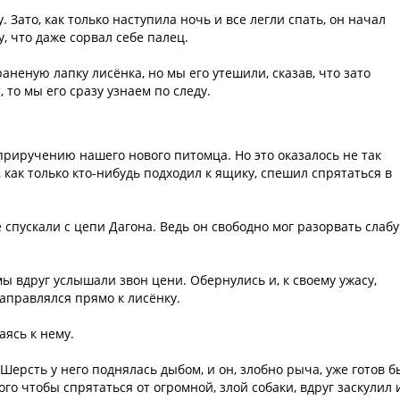
. Зато, как только наступила ночь и все легли спать, он начал
у, что даже сорвал себе палец.
аненую лапку лисёнка, но мы его утешили, сказав, что зато
 то мы его сразу узнаем по следу.
риручению нашего нового питомца. Но это оказалось не так
 как только кто-нибудь подходил к ящику, спешил спрятаться в
 спускали с цепи Дагона. Ведь он свободно мог разорвать слаб
мы вдруг услышали звон цени. Обернулись и, к своему ужасу,
направлялся прямо к лисёнку.
аясь к нему.
 Шерсть у него поднялась дыбом, и он, злобно рыча, уже готов б
ого чтобы спрятаться от огромной, злой собаки, вдруг заскулил 