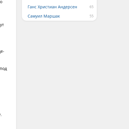
го
Ганс Христиан Андерсен
Самуил Маршак
ут
де-
-под
.