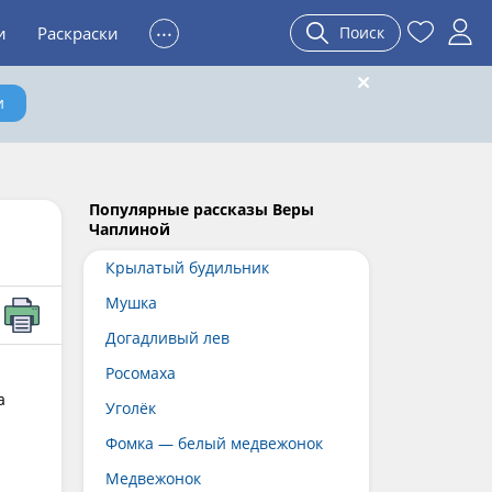
...
и
Раскраски
Поиск
и
Популярные рассказы Веры
Чаплиной
Крылатый будильник
Мушка
Догадливый лев
Росомаха
а
Уголёк
Фомка — белый медвежонок
Медвежонок