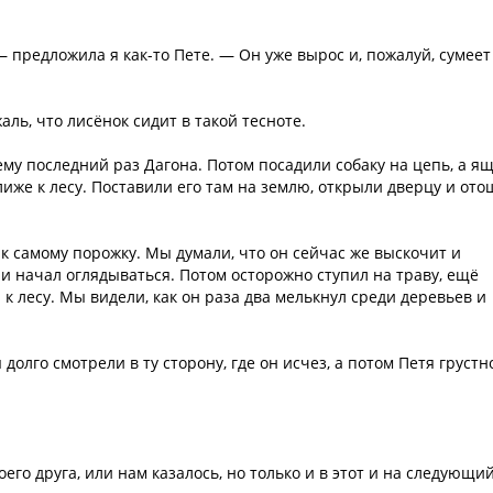
 — предложила я как-то Пете. — Он уже вырос и, пожалуй, сумеет
аль, что лисёнок сидит в такой тесноте.
нему последний раз Дагона. Потом посадили собаку на цепь, а я
лиже к лесу. Поставили его там на землю, открыли дверцу и ото
к самому порожку. Мы думали, что он сейчас же выскочит и
 и начал оглядываться. Потом осторожно ступил на траву, ещё
 к лесу. Мы видели, как он раза два мелькнул среди деревьев и
долго смотрели в ту сторону, где он исчез, а потом Петя грустн
оего друга, или нам казалось, но только и в этот и на следующи