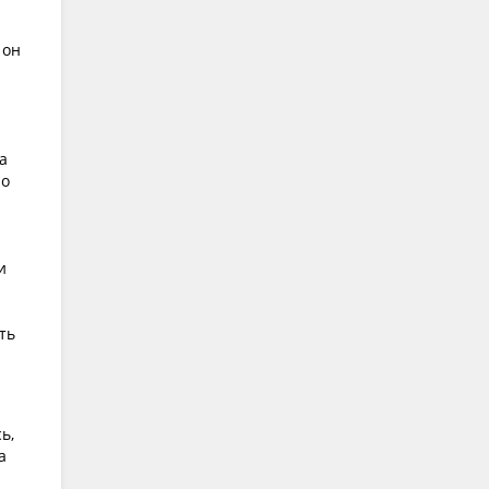
 он
а
по
и
ть
ь,
а