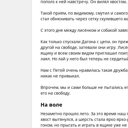
пополз к ней навстречу. Он вилял хвостом, 
Такой приём, по видимому, смутил и самого
стал обнюхивать через сетку скулившего м
С этого дня между лисёнком и собакой завя
Как только спускали Дагона с цепи, он преж
другой на свободе, затевали они игру. Лисё
ящику и всем своим видом приглашал поигр
лаял. Но лай у него был теперь не сердитый
Нам с Петей очень нравилась такая дружба
никак не привыкал.
Впрочем, мы и сами больше не пытались его
его на свободу.
На воле
Незаметно прошло лето. За это время наш 
хвост вытянулся, а шерсть стала ярко ярко
гоном, но прыгать и играть в ящике уже не