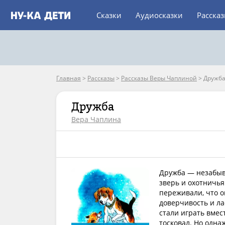
Сказки
Аудиосказки
Расска
Главная
>
Рассказы
>
Рассказы Веры Чаплиной
>
Дружб
Дружба
Вера Чаплина
Дружба — незабыв
зверь и охотничья
переживали, что о
доверчивость и л
стали играть вмест
тосковал. Но одна