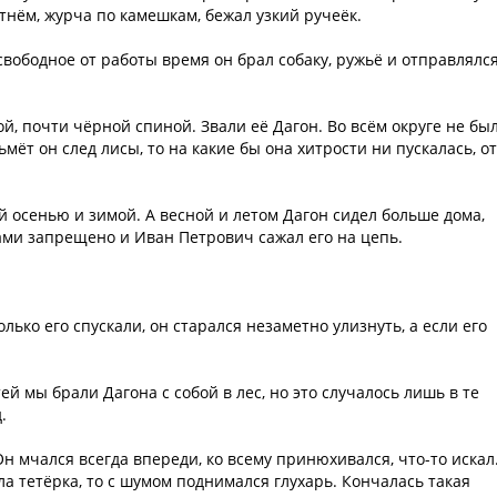
тнём, журча по камешкам, бежал узкий ручеёк.
вободное от работы время он брал собаку, ружьё и отправлялся
ой, почти чёрной спиной. Звали её Дагон. Во всём округе не бы
мёт он след лисы, то на какие бы она хитрости ни пускалась, от
 осенью и зимой. А весной и летом Дагон сидел больше дома,
цами запрещено и Иван Петрович сажал его на цепь.
лько его спускали, он старался незаметно улизнуть, а если его
ей мы брали Дагона с собой в лес, но это случалось лишь в те
.
Он мчался всегда впереди, ко всему принюхивался, что-то искал
ала тетёрка, то с шумом поднимался глухарь. Кончалась такая