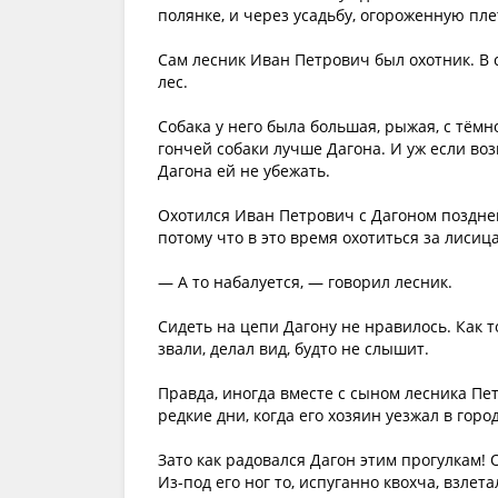
полянке, и через усадьбу, огороженную пле
Сам лесник Иван Петрович был охотник. В с
лес.
Собака у него была большая, рыжая, с тёмн
гончей собаки лучше Дагона. И уж если возь
Дагона ей не убежать.
Охотился Иван Петрович с Дагоном поздней
потому что в это время охотиться за лиси
— А то набалуется, — говорил лесник.
Сидеть на цепи Дагону не нравилось. Как то
звали, делал вид, будто не слышит.
Правда, иногда вместе с сыном лесника Пет
редкие дни, когда его хозяин уезжал в город
Зато как радовался Дагон этим прогулкам! 
Из-под его ног то, испуганно квохча, взлет