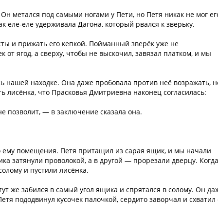
н метался под самыми ногами у Пети, но Петя никак не мог ег
ак еле-еле удерживала Дагона, который рвался к зверьку.
усты и прижать его кепкой. Пойманный зверёк уже не
к от ягод, а сверху, чтобы не выскочил, завязал платком, и мы
ь нашей находке. Она даже пробовала против неё возражать, н
ь лисёнка, что Прасковья Дмитриевна наконец согласилась:
не позволит, — в заключение сказала она.
 ему помещения. Петя притащил из сарая ящик, и мы начали
ика затянули проволокой, а в другой — прорезали дверцу. Когд
солому и пустили лисёнка.
 тут же забился в самый угол ящика и спрятался в солому. Он да
 Петя пододвинул кусочек палочкой, сердито заворчал и схватил