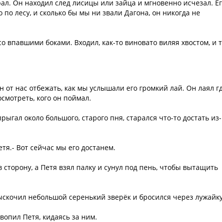
рал. Он находил след лисицы или зайца и мгновенно исчезал. Е
 по лесу, и сколько бы мы ни звали Дагона, он никогда не
со впавшими боками. Входил, как-то виновато виляя хвостом, и т
н от нас отбежать, как мы услышали его громкий лай. Он лаял г
осмотреть, кого он поймал.
рыгал около большого, старого пня, старался что-то достать из
тя.- Вот сейчас мы его достанем.
 сторону, а Петя взял палку и сунул под пень, чтобы вытащить
 выскочил небольшой серенький зверёк и бросился через лужайку
вопил Петя, кидаясь за ним.