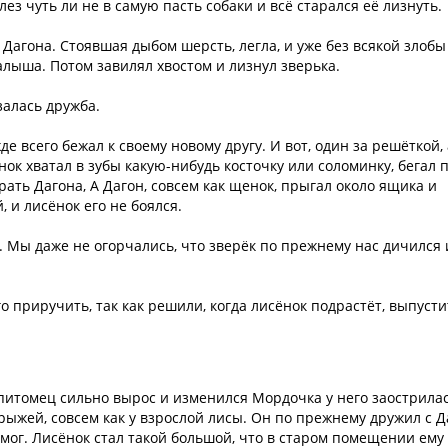
лез чуть ли не в самую пасть собаки и всё старался её лизнуть.
 Дагона. Стоявшая дыбом шерсть, легла, и уже без всякой злобы
алыша. Потом завилял хвостом и лизнул зверька.
залась дружба.
де всего бежал к своему новому другу. И вот, один за решёткой, 
нок хватал в зубы какую-нибудь косточку или соломинку, бегал 
ать Дагона, А Дагон, совсем как щенок, прыгал около ящика и
, и лисёнок его не боялся.
. Мы даже не огорчались, что зверёк по прежнему нас дичился 
 приручить, так как решили, когда лисёнок подрастёт, выпусти
питомец сильно вырос и изменился Мордочка у него заострилас
-рыжей, совсем как у взрослой лисы. Он по прежнему дружил с Д
 мог. Лисёнок стал такой большой, что в старом помещении ему