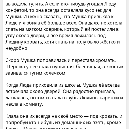
выводила гулять. А если кто-нибудь угощал Люду
конфетой, то она всегда оставляла кусочек для
Мушки. И нужно сказать, что Мушка привыкла к
Люде и любила её больше всех. Она даже не хотела
спать на мягком коврике, который ей постелили в
углу около двери, и всё время ложилась под
Людину кровать, хотя спать на полу было жёстко и
неудобно.
Скоро Мушка поправилась и перестала хромать.
Шёрстка у неё стала пушистая, блестящая, а хвостик
завивался тугим колечком.
Когда Люда приходила из школы, Мушка её всегда
встречала около дверей. Она радостно прыгала,
ласкалась, потом хватала в зубы Людины варежки и
несла в комнату.
Клала она их всегда на своё место — под кровать, и
попробуй кто-нибудь из домашних их взять, кроме
Люды… Мушка их никому не давала.