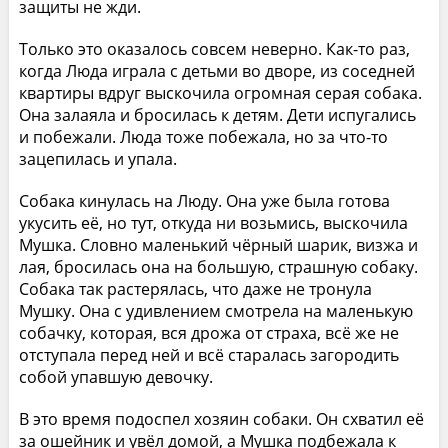
защиты не жди.
Только это оказалось совсем неверно. Как-то раз,
когда Люда играла с детьми во дворе, из соседней
квартиры вдруг выскочила огромная серая собака.
Она залаяла и бросилась к детям. Дети испугались
и побежали. Люда тоже побежала, но за что-то
зацепилась и упала.
Собака кинулась на Люду. Она уже была готова
укусить её, но тут, откуда ни возьмись, выскочила
Мушка. Словно маленький чёрный шарик, визжа и
лая, бросилась она на большую, страшную собаку.
Собака так растерялась, что даже не тронула
Мушку. Она с удивлением смотрела на маленькую
собачку, которая, вся дрожа от страха, всё же не
отступала перед ней и всё старалась загородить
собой упавшую девочку.
В это время подоспел хозяин собаки. Он схватил её
за ошейник и увёл домой, а Мушка подбежала к