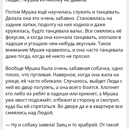
Потом Мушка ещё научилась служить и танцевать.
Делала она это очень забавно. Становилась на
задние лапки, подолгу на них ходила и даже
кружилась, будто танцевала вальс. Все смеялись её
фокусам, а когда она кончала танцевать, хлопали в
ладоши и угощали чем-нибудь вкусным. Такое
внимание Мушке нравилось, и она часто танцевала
даже тогда, когда её никто не просил.
Вообще Мушка была очень забавная собачка, одно
плохо, что пугливая. Наверное, когда она жила на
улице, её часто обижали. Случалось, выйдет Люда с
ней во двор погулять, а она всего боится. Хлопнет
кто-либо из ребят в ладоши или крикнет, а Мушка
уже хвост подожмёт, отбежит в сторону и смотрит,
куда бы ей спрятаться. Во дворе да и в квартире все
смеялись над Людой.
— Ну и собаку завела! Заяц и то храбрей. От такой