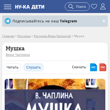
Поиск
Подписывайтесь на наш
Telegram
Главная
>
Рассказы
>
Рассказы Веры Чаплиной
>
Мушка
Мушка
Вера Чаплина
Скачать:
Читать
Слушать