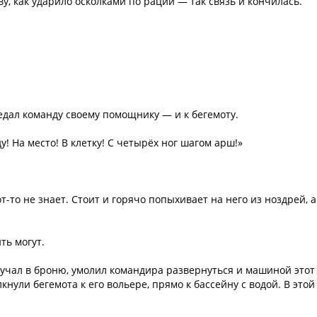
у, как ударило осколками по рации — так связь и кончилась.
едал команду своему помощнику — и к бегемоту.
у! На место! В клетку! С четырёх ног шагом арш!»
от-то не знает. Стоит и горячо попыхивает на него из ноздрей, а
ть могут.
тучал в броню, умолил командира развернуться и машиной этот
кнули бегемота к его вольере, прямо к бассейну с водой. В этой