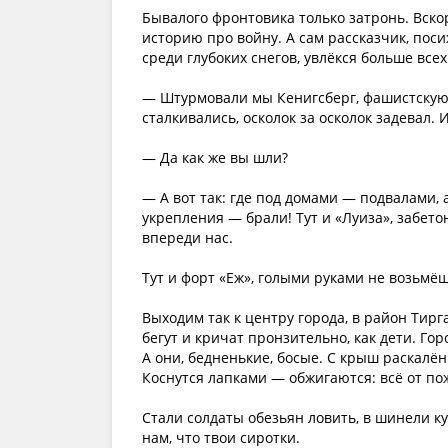
Бывалого фронтовика только затронь. Вск
историю про войну. А сам рассказчик, пос
среди глубоких снегов, увлёкся больше всех
— Штурмовали мы Кенигсберг, фашистскую к
сталкивались, осколок за осколок задевал. 
— Да как же вы шли?
— А вот так: где под домами — подвалами, 
укрепления — брали! Тут и «Луиза», забето
впереди нас.
Тут и форт «Еж», голыми руками не возьмё
Выходим так к центру города, в район Тирг
бегут и кричат пронзительно, как дети. Го
А они, бедненькие, босые. С крыш раскалё
Коснутся лапками — обжигаются: всё от по
Стали солдаты обезьян ловить, в шинели к
нам, что твои сиротки.