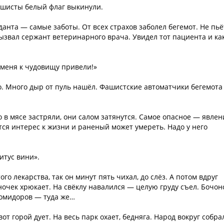
 фашисты белый флаг выкинули.
данта — самые заботы. От всех страхов заболел бегемот. Не пьё
Вызвал сержант ветеринарного врача. Увидел тот пациента и ка
 меня к чудовищу привели!»
о. Много дыр от пуль нашёл. Фашистские автоматчики бегемота
о в мясе застряли, они салом затянутся. Самое опасное — явлен
ся интерес к жизни и раненый может умереть. Надо у него
итус вини».
ого лекарства, так он минут пять чихал, до слёз. А потом вдруг
ёночек хрюкает. На свёклу навалился — целую груду съел. Бочон
помидоров — туда же…
от горой дует. На весь парк охает, бедняга. Народ вокруг собра