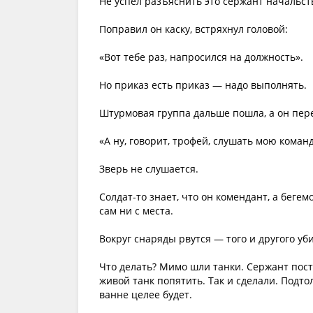
Не успел разъяснить это сержант начальств
Поправил он каску, встряхнул головой:
«Вот тебе раз, напросился на должность».
Но приказ есть приказ — надо выполнять.
Штурмовая группа дальше пошла, а он пер
«А ну, говорит, трофей, слушать мою команд
Зверь не слушается.
Солдат-то знает, что он комендант, а бегем
сам ни с места.
Вокруг снаряды рвутся — того и другого уби
Что делать? Мимо шли танки. Сержант пос
живой танк попятить. Так и сделали. Подтол
ванне целее будет.