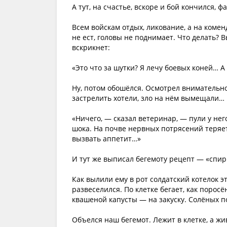
А тут, на счастье, вскоре и бой кончился,
Всем войскам отдых, ликование, а на комен
не ест, головы не поднимает. Что делать? 
вскрикнет:
«Это что за шутки? Я лечу боевых коней… А
Ну, потом обошёлся. Осмотрел внимательн
застрелить хотели, зло на нём вымещали…
«Ничего, — сказал ветеринар, — пули у нег
шока. На почве нервных потрясений теряет
вызвать аппетит…»
И тут же выписал бегемоту рецепт — «спир
Как вылили ему в рот солдатский котелок эт
развеселился. По клетке бегает, как порос
квашеной капусты — на закуску. Солёных 
Объелся наш бегемот. Лежит в клетке, а жив