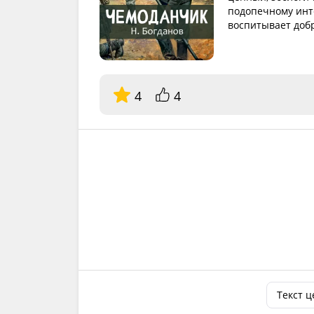
подопечному инт
воспитывает добр
4
4
Текст 