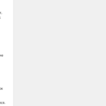
т,
к
ие
ок
лся.