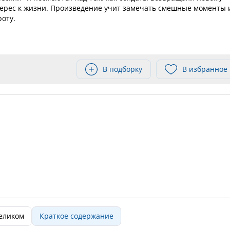
ерес к жизни. Произведение учит замечать смешные моменты 
оту.
В подборку
В избранное
целиком
Краткое содержание