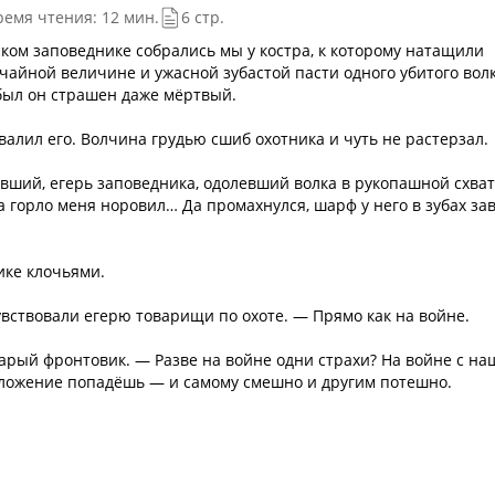
ремя чтения: 12 мин.
6 стр.
ком заповеднике собрались мы у костра, к которому натащили
чайной величине и ужасной зубастой пасти одного убитого волк
 был он страшен даже мёртвый.
валил его. Волчина грудью сшиб охотника и чуть не растерзал.
вший, егерь заповедника, одолевший волка в рукопашной схват
 горло меня норовил… Да промахнулся, шарф у него в зубах зав
ике клочьями.
увствовали егерю товарищи по охоте. — Прямо как на войне.
арый фронтовик. — Разве на войне одни страхи? На войне с н
положение попадёшь — и самому смешно и другим потешно.