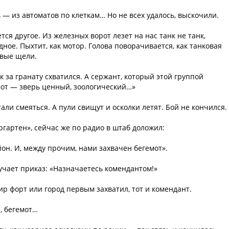
 — из автоматов по клеткам… Но не всех удалось, выскочили.
тся другое. Из железных ворот лезет на нас танк не танк,
дное. Пыхтит, как мотор. Голова поворачивается, как танковая
овые щели.
к за гранату схватился. А сержант, который этой группой
емот — зверь ценный, зоологический…»
стали смеяться. А пули свищут и осколки летят. Бой не кончился.
ргартен», сейчас же по радио в штаб доложил:
он. И, между прочим, нами захвачен бегемот».
олучает приказ: «Назначаетесь комендантом!»
ир форт или город первым захватил, тот и комендант.
, бегемот…