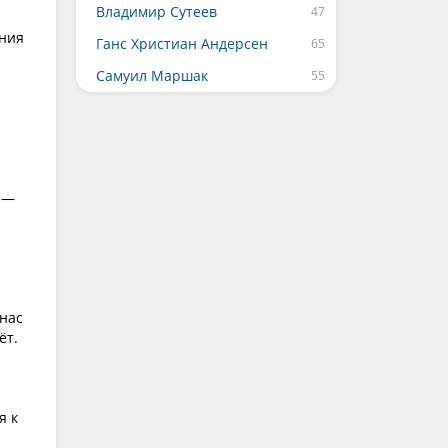
Владимир Сутеев
ю
ения
Ганс Христиан Андерсен
Самуил Маршак
ы —
 нас
ёт.
я к