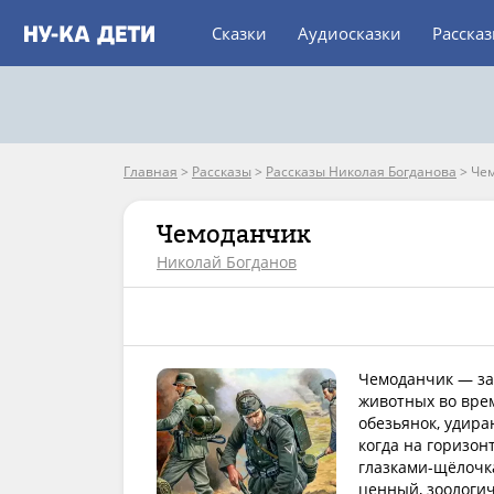
Сказки
Аудиосказки
Расска
Главная
>
Рассказы
>
Рассказы Николая Богданова
>
Че
Чемоданчик
Николай Богданов
Чемоданчик — за
животных во врем
обезьянок, удир
когда на горизо
глазками-щёлочка
ценный, зоологич