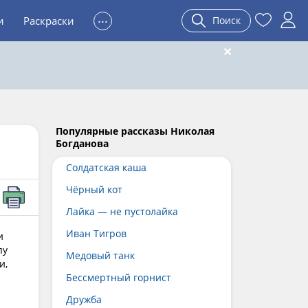
...
и
Раскраски
Поиск
Популярные рассказы Николая
Богданова
Солдатская каша
Чёрный кот
Лайка — не пустолайка
Иван Тигров
и
пу
Медовый танк
и,
Бессмертный горнист
Дружба