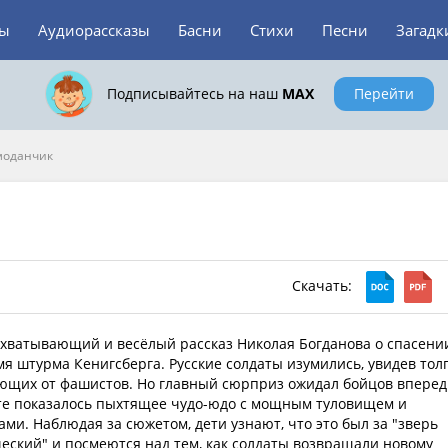
зы
Аудиорассказы
Басни
Стихи
Песни
Загадк
Подписывайтесь на наш
MAX
Перейти
моданчик
Скачать:
хватывающий и весёлый рассказ Николая Богданова о спасени
я штурма Кенигсберга. Русские солдаты изумились, увидев тол
ающих от фашистов. Но главный сюрприз ожидал бойцов вперед
нте показалось пыхтящее чудо-юдо с мощным туловищем и
ми. Наблюдая за сюжетом, дети узнают, что это был за "зверь
еский" и посмеются над тем, как солдаты возвращали новому