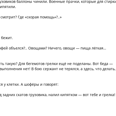
узовиков баллоны чинили. Военные прачки, которые для стирк
кипятили.
 смотрит? Где «скорая помощь»?..»
 бежит.
рофей объелся?.. Овощами? Ничего, овощи — пища лёгкая…
зять такую? Для бегемотов грелки ещё не поделаны. Вот беда —
выполнения нет! В бою сержант не терялся, а здесь, что делать,
я у клетки. А шофёры и говорят:
д задних скатов грузовика, налил кипятком — вот тебе и грелка!