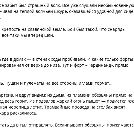
оре забыт был страшный волк. Все уже слушали необыкновенну
иживая на тёплой волчьей шкуре, оказавшейся удобной для сид
.
репость на славянской земле. Бой был такой, что снаряды
И всё-таки мы вперёд шли.
а где в домах — в стенах ходы пробивали. И какие только форт
нированная от верха до низа. Тут и форт «Фердинанд», прямо
шь. Пушки и пулемёты на все стороны иглами торчат…
артена, и вдруг видим: из дыма, из пламени обезьяны прямо на
род весь горит. Из подвалов жаркий огонь пышет — подмётки жж
нная черепица летит. Трамвайные провода на столбах висят.
жара раскалилось.
утать да в тыл отправлять. Всхлипывают обезьяны, прижимаютс