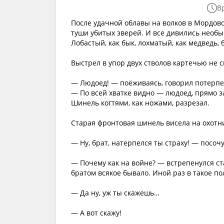
В
После удачной облавы на волков в Мордовс
туши убитых зверей. И все дивились необы
Лобастый, как бык, лохматый, как медведь,
Выстрел в упор двух стволов картечью не с
— Людоед! — поёживаясь, говорил потерпе
— По всей хватке видно — людоед, прямо за
Шинель когтями, как ножами, разрезал.
Старая фронтовая шинель висела на охотн
— Ну, брат, натерпелся ты страху! — посоч
— Почему как на войне? — встрепенулся ст
братом всякое бывало. Иной раз в такое 
— Да ну, уж ты скажешь…
— А вот скажу!