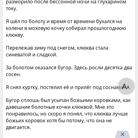
разморило после бессонной ночи на глухарином
току.
Я шёл по болоту и время от времени бухался на
колени в моховую кочку собирал прошлогоднюю
клюкву.
Перележав зиму под снегом, клюква стала
синеватой и сладкой.
За болотом оказался бугор. Здесь росли десятка два
сосен.
А
Я снял куртку, постелил её и прилёг под соснами.
А
Бугор сплошь был усыпан божьими коровками, как
давешние болотные кочки клюквой. Мне это
понравилось, но скоро я понял, что клюква лучше
божьих коровок хотя бы потому, что она не
двигается.