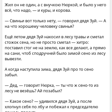
Жил он не один, а с внучкою Нюркой, и было у него
всё, что надо, — и куры, и корова.
— Свиньи вот только нету, — говорил дядя Зуй. — А
на что хорошему человеку свинья?
Ещё летом дядя Зуй накосил в лесу травы и сметал
стожок сена, но не просто сметал — хитро:
поставил стог не на землю, как все делают, а прямо
на сани, чтоб сподручней было зимой сено из лесу
вывезти.
А когда наступила зима, дядя Зуй про то сено
забыл.
— Дед, — говорит Нюрка, — ты что ж сено-то из
лесу не везёшь? Ай позабыл?
— Какое сено? — удивился дядя Зуй, а после
хлопнул себя по лбу и побежал к председателю