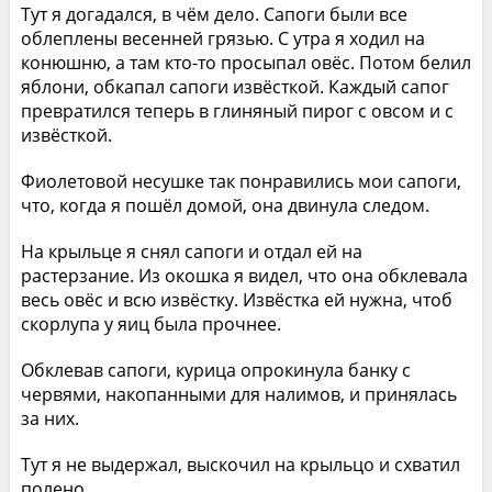
Тут я догадался, в чём дело. Сапоги были все
облеплены весенней грязью. С утра я ходил на
конюшню, а там кто-то просыпал овёс. Потом белил
яблони, обкапал сапоги извёсткой. Каждый сапог
превратился теперь в глиняный пирог с овсом и с
извёсткой.
Фиолетовой несушке так понравились мои сапоги,
что, когда я пошёл домой, она двинула следом.
На крыльце я снял сапоги и отдал ей на
растерзание. Из окошка я видел, что она обклевала
весь овёс и всю извёстку. Извёстка ей нужна, чтоб
скорлупа у яиц была прочнее.
Обклевав сапоги, курица опрокинула банку с
червями, накопанными для налимов, и принялась
за них.
Тут я не выдержал, выскочил на крыльцо и схватил
полено.