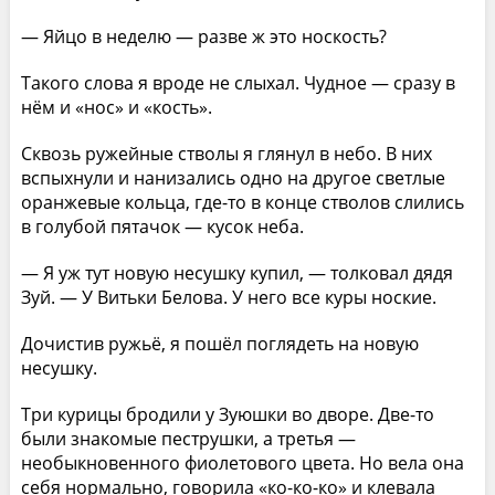
— Яйцо в неделю — разве ж это носкость?
Такого слова я вроде не слыхал. Чудное — сразу в
нём и «нос» и «кость».
Сквозь ружейные стволы я глянул в небо. В них
вспыхнули и нанизались одно на другое светлые
оранжевые кольца, где-то в конце стволов слились
в голубой пятачок — кусок неба.
— Я уж тут новую несушку купил, — толковал дядя
Зуй. — У Витьки Белова. У него все куры ноские.
Дочистив ружьё, я пошёл поглядеть на новую
несушку.
Три курицы бродили у Зуюшки во дворе. Две-то
были знакомые пеструшки, а третья —
необыкновенного фиолетового цвета. Но вела она
себя нормально, говорила «ко-ко-ко» и клевала