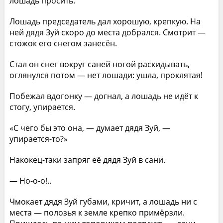
лошадь просить.
Лошадь председатель дал хорошую, крепкую. На
ней дядя Зуй скоро до места добрался. Смотрит —
стожок его снегом занесён.
Стал он снег вокруг саней ногой раскидывать,
оглянулся потом — нет лошади: ушла, проклятая!
Побежал вдогонку — догнал, а лошадь не идёт к
стогу, упирается.
«С чего бы это она, — думает дядя Зуй, —
упирается-то?»
Накокец-таки запряг её дядя Зуй в сани.
— Но-о-о!..
Чмокает дядя Зуй губами, кричит, а лошадь ни с
места — полозья к земле крепко примёрзли.