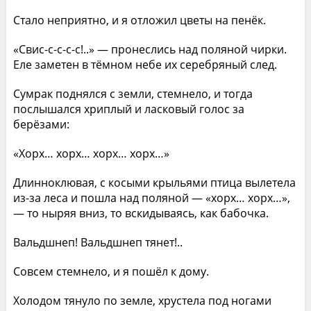
Стало неприятно, и я отложил цветы на пенёк.
«Свис-с-с-с-с!..» — пронеслись над поляной чирки.
Еле заметен в тёмном небе их серебряный след.
Сумрак поднялся с земли, стемнело, и тогда
послышался хриплый и ласковый голос за
берёзами:
«Хорх… хорх… хорх… хорх…»
Длинноклювая, с косыми крыльями птица вылетела
из-за леса и пошла над поляной — «хорх… хорх…»,
— то ныряя вниз, то вскидываясь, как бабочка.
Вальдшнеп! Вальдшнеп тянет!..
Совсем стемнело, и я пошёл к дому.
Холодом тянуло по земле, хрустела под ногами