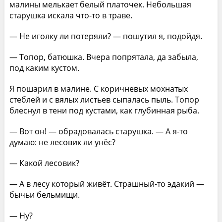
малины мелькает белый платочек. Небольшая
старушка искала что-то в траве.
— Не иголку ли потеряли? — пошутил я, подойдя.
— Топор, батюшка. Вчера попрятала, да забыла,
под каким кустом.
Я пошарил в малине. С коричневых мохнатых
стеблей и с вялых листьев сыпалась пыль. Топор
блеснул в тени под кустами, как глубинная рыба.
— Вот он! — обрадовалась старушка. — А я-то
думаю: не лесовик ли унёс?
— Какой лесовик?
— А в лесу который живёт. Страшный-то эдакий —
бычьи бельмищи.
— Ну?