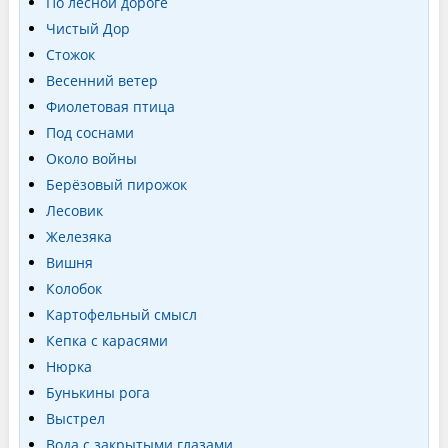
По лесной дороге
Чистый Дор
Стожок
Весенний ветер
Фиолетовая птица
Под соснами
Около войны
Берёзовый пирожок
Лесовик
Железяка
Вишня
Колобок
Картофельный смысл
Кепка с карасями
Нюрка
Бунькины рога
Выстрел
Вода с закрытыми глазами