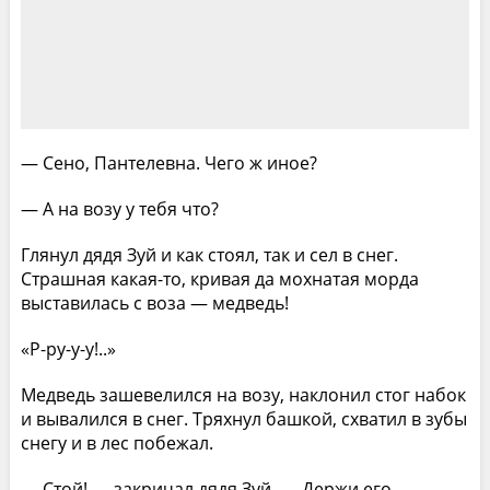
— Сено, Пантелевна. Чего ж иное?
— А на возу у тебя что?
Глянул дядя Зуй и как стоял, так и сел в снег.
Страшная какая-то, кривая да мохнатая морда
выставилась с воза — медведь!
«Р-ру-у-у!..»
Медведь зашевелился на возу, наклонил стог набок
и вывалился в снег. Тряхнул башкой, схватил в зубы
снегу и в лес побежал.
— Стой! — закричал дядя Зуй. — Держи его,