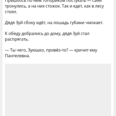
Пришлось по ним топориком постукать — сани
тронулись, а на них стожок. Так и едет, как в лесу
стоял.
Дядя Зуй сбоку идёт, на лошадь губами чмокает.
К обеду добрались до дому, дядя Зуй стал
распрягать.
— Ты чего, Зуюшко, привёз-то? — кричит ему
Пантелевна.