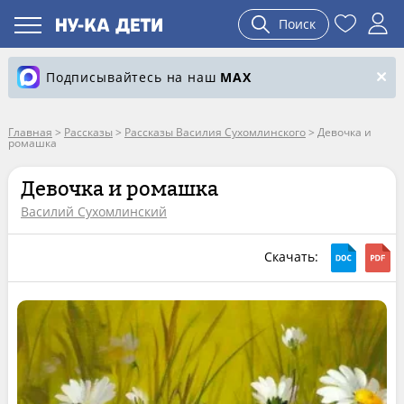
Поиск
Подписывайтесь на наш
MAX
Главная
>
Рассказы
>
Рассказы Василия Сухомлинского
>
Девочка и
ромашка
Девочка и ромашка
Василий Сухомлинский
Скачать: