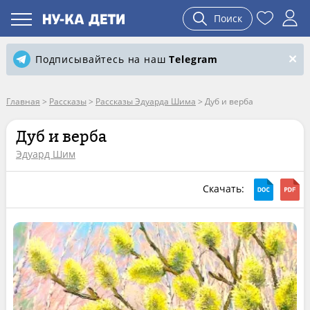
Поиск
Подписывайтесь на наш
Telegram
Главная
>
Рассказы
>
Рассказы Эдуарда Шима
>
Дуб и верба
Дуб и верба
Эдуард Шим
Скачать: