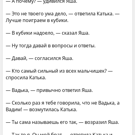
— А почему? — удивился Яша.
— Это не твоего ума дело, — ответила Катька. —
Лучше поиграем в кубики.
— В кубики надоело, — сказал Яша.
— Ну тогда давай в вопросы и ответы.
— Давай, — согласился Яша.
— Кто самый сильный из всех мальчишек? —
спросила Катька.
— Вадька, — привычно ответил Яша.
— Сколько раз я тебе говорила, что не Вадька, а
Вадим! — возмутилась Катька.
— Ты сама называешь его так, — возразил Яша.
— Так то я. Он мой брат, — ответила Катька и