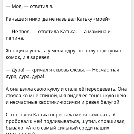
— Моя, — ответил я.
Раньше я никогда не называл Катьку «моей».
— Не твоя, — ответила Катька, — а мамина и
папина.
Женщина ушла, а у меня вдруг к горлу подступил
комок, и я заревел.
— Дура! — кричал я сквозь слёзы. — Несчастная
дура, дура, дура!
А она взяла свою куклу и стала её переодевать. Она
стояла ко мне спиной, и я видел её тоненькую шею
и несчастные хвостики-косички и ревел белугой.
С этого дня Катька перестала меня замечать. Я
пробовал к ней подлизываться, шутил, спрашивал,
бывало: «А кто самый сильный среди наших