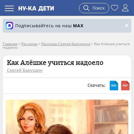
Поиск
Подписывайтесь на наш
MAX
Главная
>
Рассказы
>
Рассказы Сергея Баруздина
>
Как Алёшке учиться
надоело
Как Алёшке учиться надоело
Сергей Баруздин
Скачать: