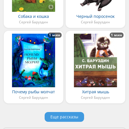
Собака и кошка
Черный поросенок
Сергей Баруздин
Сергей Баруздин
1 мин
1 мин
Почему рыбы молчат
Хитрая мышь
Сергей Баруздин
Сергей Баруздин
Еще рассказы