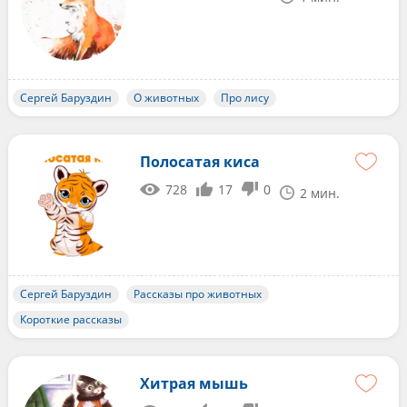
Сергей Баруздин
О животных
Про лису
Полосатая киса
728
17
0
2 мин.
Сергей Баруздин
Рассказы про животных
Короткие рассказы
Хитрая мышь