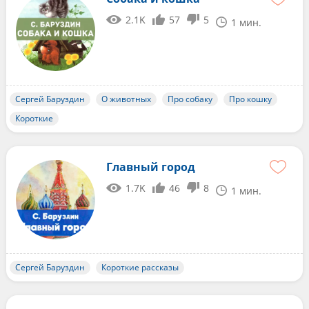
2.1K
57
5
1 мин.
Сергей Баруздин
О животных
Про собаку
Про кошку
Короткие
Главный город
1.7K
46
8
1 мин.
Сергей Баруздин
Короткие рассказы