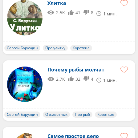
Улитка
2.5K
41
8
1 мин.
Сергей Баруздин
Про улитку
Короткие
Почему рыбы молчат
2.7K
32
4
1 мин.
Сергей Баруздин
О животных
Про рыб
Короткие
Самое простое дело