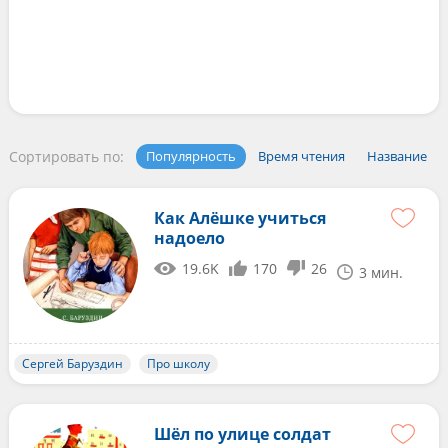
Сортировать по:
Популярность
Время чтения
Название
Как Алёшке учиться
надоело
19.6K
170
26
3 мин.
Сергей Баруздин
Про школу
Шёл по улице солдат