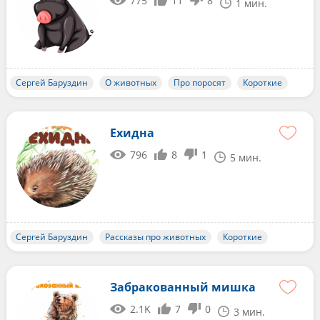
775
11
8
1 мин.
Сергей Баруздин
О животных
Про поросят
Короткие
Ехидна
796
8
1
5 мин.
Сергей Баруздин
Рассказы про животных
Короткие
Забракованный мишка
2.1K
7
0
3 мин.