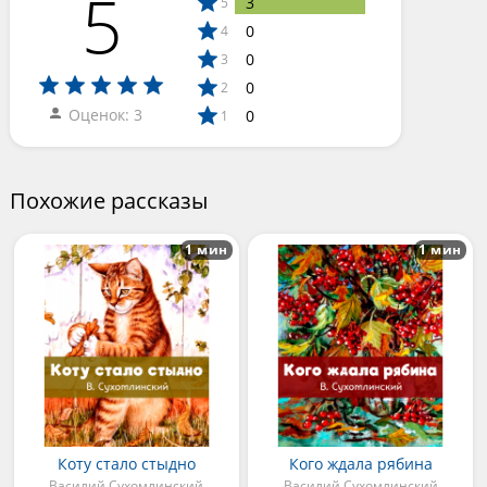
5
3
5
0
4
0
3
0
2
Оценок: 3
0
1
Похожие рассказы
1 мин
1 мин
Коту стало стыдно
Кого ждала рябина
Василий Сухомлинский
Василий Сухомлинский