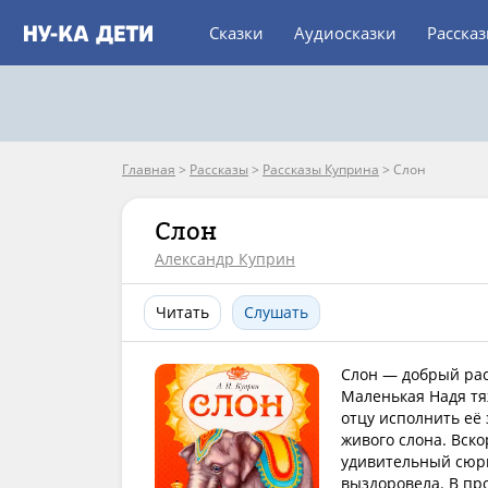
Сказки
Аудиосказки
Расска
Главная
>
Рассказы
>
Рассказы Куприна
>
Слон
Слон
Александр Куприн
Читать
Слушать
Слон — добрый рас
Маленькая Надя тя
отцу исполнить её 
живого слона. Вско
удивительный сюрп
выздоровела. В пр