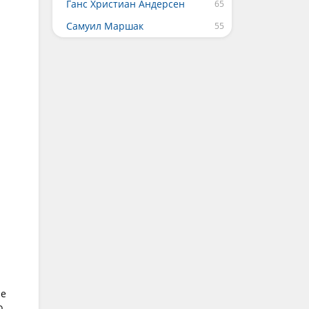
Ганс Христиан Андерсен
Самуил Маршак
не
о