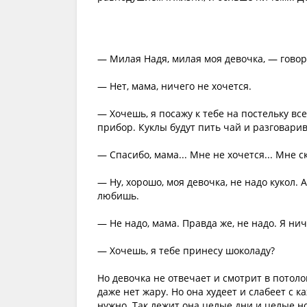
— Милая Надя, милая моя девочка, — говор
— Нет, мама, ничего не хочется.
— Хочешь, я посажу к тебе на постельку вс
прибор. Куклы будут пить чай и разговарив
— Спасибо, мама... Мне не хочется... Мне ск
— Ну, хорошо, моя девочка, не надо кукол. 
любишь.
— Не надо, мама. Правда же, не надо. Я нич
— Хочешь, я тебе принесу шоколаду?
Но девочка не отвечает и смотрит в потол
даже нет жару. Но она худеет и слабеет с к
нужно. Так лежит она целые дни и целые но