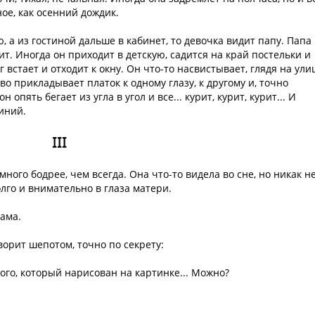
ное, как осенний дождик.
, а из гостиной дальше в кабинет, то девочка видит папу. Папа
урит. Иногда он приходит в детскую, садится на край постельки и
встает и отходит к окну. Он что-то насвистывает, глядя на улиц
во прикладывает платок к одному глазу, к другому и, точно
 опять бегает из угла в угол и все... курит, курит, курит... И
иний.
III
ого бодрее, чем всегда. Она что-то видела во сне, но никак н
лго и внимательно в глаза матери.
ама.
ворит шепотом, точно по секрету:
того, который нарисован на картинке... Можно?