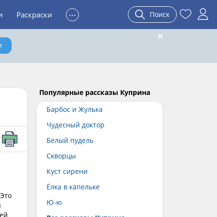
...
и
Раскраски
Поиск
и
Популярные рассказы Куприна
Барбос и Жулька
Чудесный доктор
Белый пудель
Скворцы
Куст сирени
Ёлка в капельке
 Это
Ю-ю
а
ей