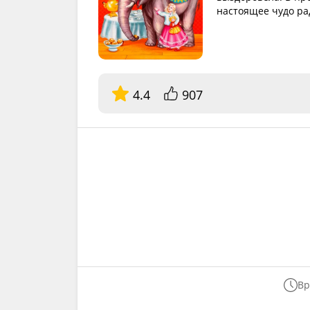
настоящее чудо ра
4.4
907
Вр