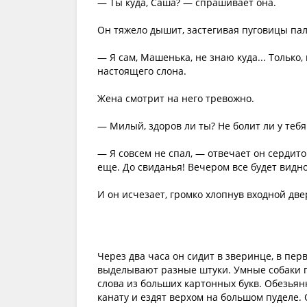
— Ты куда, Саша? — спрашивает она.
Он тяжело дышит, застегивая пуговицы пал
— Я сам, Машенька, не знаю куда... Только, 
настоящего слона.
Жена смотрит на него тревожно.
— Милый, здоров ли ты? Не болит ли у тебя
— Я совсем не спал, — отвечает он сердито
еще. До свиданья! Вечером все будет видно
И он исчезает, громко хлопнув входной дв
Через два часа он сидит в зверинце, в пер
выделывают разные штуки. Умные собаки п
слова из больших картонных букв. Обезьян
канату и ездят верхом на большом пуделе