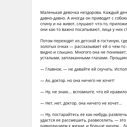
Маленькая девочка нездорова. Каждый день
давно-давно. А иногда он приводит с собо
спину и на живот, слушают что-то, приложи
они как-то важно посапывают, лица у них с
Потом переходят из детской в гостиную, гд
золотых очках — рассказывает ей о чем-то с
видно и слышно. Многого она не понимает, 
усталыми, заплаканными глазами. Прощаясь
— Главное, — не давайте ей скучать. Испол
— Ах, доктор, но она ничего не хочет!
— Ну, не знаю... вспомните, что ей нравило
— Нет, нет, доктор, она ничего не хочет...
— Ну, постарайтесь ее как-нибудь развлечь.
удастся ее рассмешить, развеселить, — это
равнодушием к жизни, и больше ничем... Д