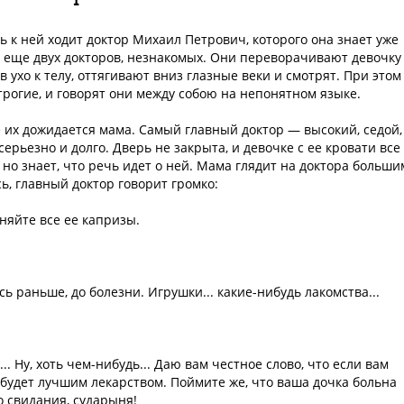
 к ней ходит доктор Михаил Петрович, которого она знает уже
ю еще двух докторов, незнакомых. Они переворачивают девочку
в ухо к телу, оттягивают вниз глазные веки и смотрят. При этом
трогие, и говорят они между собою на непонятном языке.
е их дожидается мама. Самый главный доктор — высокий, седой,
ерьезно и долго. Дверь не закрыта, и девочке с ее кровати все
но знает, что речь идет о ней. Мама глядит на доктора больши
, главный доктор говорит громко:
няйте все ее капризы.
сь раньше, до болезни. Игрушки... какие-нибудь лакомства...
.. Ну, хоть чем-нибудь... Даю вам честное слово, что если вам
 будет лучшим лекарством. Поймите же, что ваша дочка больна
о свидания, сударыня!