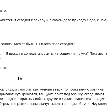
ьто.
кажется, я сегодня к вечеру и в самом деле приведу сюда, к нам,
 голова? Может быть, ты плохо спал сегодня?
. — Я вижу, ты хочешь спросить, не сошел ли я с ума? Покамест 
.
ерью.
IV
вом ряду, и смотрит, как ученые звери по приказанию хозяина
рыгают, кувыркаются, танцуют, поют под музыку, складывают
ки — одни в красных юбках, другие в синих штанишках — ходят
. Огромные рыжие львы скачут сквозь горящие обручи. Неуклюж