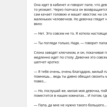
Она идет в кабинет и говорит папе, что дев
то уезжает. Через полчаса он возвращаетс
сам качает головою и машет хвостом; на сло
маленьких человечков. Но девочка глядит н
вяло:
— Нет. Это совсем не то. Я хотела настояще
— Ты погляди только, Надя, — говорит папа
Слона заводят ключиком, и он, покачивая 
медленно идет по столу. Девочке это совсем
шепчет кротко:
— Я тебя очень, очень благодарю, милый пап
помнишь... ведь ты давно обещал свозить м
повез...
— Но, послушай же, милая моя девочка, пой
поместится в наших комнатах... И потом, гд
— Папа, да мне не нужно такого большого...