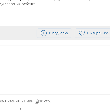
ди спасения ребёнка.
В подборку
В избранное
емя чтения: 21 мин.
10 стр.
I