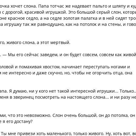
очка хочет слона. Папа тотчас же надевает пальто и шляпу и ку
я с дорогой, красивой игрушкой. Это большой серый слон, кото
не красное седло, а на седле золотая палатка и в ней сидят тро
а игрушку так же равнодушно, как на потолок и на стены, и гов
го, живого слона, а этот мертвый.
. — Мы его сейчас заведем, и он будет совсем, совсем как живой
головой и помахивая хвостом, начинает переступать ногами и
 не интересно и даже скучно, но, чтобы не огорчить отца, она
а. Я думаю, ни у кого нет такой интересной игрушки... Только..
еня в зверинец посмотреть на настоящего слона... и ни разу н
ми, что это невозможно. Слон очень большой, он до потолка, он
е я его достану?
 Ты мне привези хоть маленького, только живого. Ну, хоть вот, в