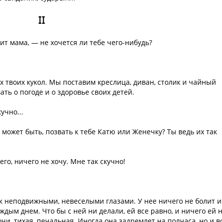
II
ит мама, — не хочется ли тебе чего-нибудь?
ех твоих кукол. Мы поставим креслица, диван, столик и чайный
ать о погоде и о здоровье своих детей.
учно...
А может быть, позвать к тебе Катю или Женечку? Ты ведь их так
его, ничего не хочу. Мне так скучно!
ок неподвижными, невеселыми глазами. У нее ничего не болит и
аждым днем. Что бы с ней ни делали, ей все равно, и ничего ей 
чи, тихая, печальная. Иногда она задремлет на полчаса, но и в