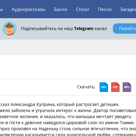
зы
Аудиорассказы
Басни
Стихи
Песни
Загадк
Подписывайтесь на наш
Telegram
канал
Перейт
Скачать:
сказ Александра Куприна, который растрогает детишек.
жело заболела и утратила интерес к жизни. Доктор посоветовал
заветное желание, и оказалось, что малышка мечтает увидеть
ре в гости к девочке наведался цирковой слон по имени Томми.
риз произвёл на Наденьку столь сильное впечатление, что он
оизведении раскрывается сила родительской любви, сотворивш