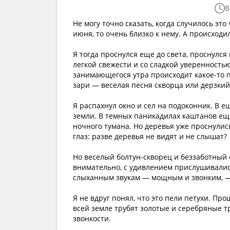
В
Не могу точно сказать, когда случилось это
июня, то очень близко к нему. А происходил
Я тогда проснулся еще до света, проснулся 
легкой свежести и со сладкой уверенностью
занимающегося утра происходит какое-то п
зари — веселая песня скворца или дерзкий
Я распахнул окно и сел на подоконник. В е
земли. В темных паникадилах каштанов ещ
ночного тумана. Но деревья уже проснулис
глаз: разве деревья не видят и не слышат?
Но веселый болтун-скворец и беззаботный св
внимательно, с удивлением прислушивалис
слыханным звукам — мощным и звонким, — о
Я не вдруг понял, что это пели петухи. Про
всей земле трубят золотые и серебряные т
звонкости.