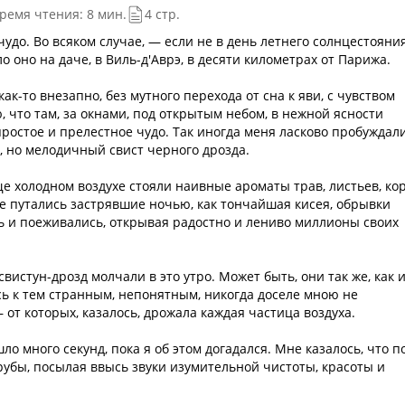
ремя чтения: 8 мин.
4 стр.
 чудо. Во всяком случае, — если не в день летнего солнцестояния
о оно на даче, в Виль-д'Аврэ, в десяти километрах от Парижа.
как-то внезапно, без мутного перехода от сна к яви, с чувством
, что там, за окнами, под открытым небом, в нежной ясности
ростое и прелестное чудо. Так иногда меня ласково пробуждал
, но мелодичный свист черного дрозда.
ще холодном воздухе стояли наивные ароматы трав, листьев, ко
е путались застрявшие ночью, как тончайшая кисея, обрывки
ь и поеживались, открывая радостно и лениво миллионы своих
истун-дрозд молчали в это утро. Может быть, они так же, как и
ь к тем странным, непонятным, никогда доселе мною не
т которых, казалось, дрожала каждая частица воздуха.
шло много секунд, пока я об этом догадался. Мне казалось, что п
рубы, посылая ввысь звуки изумительной чистоты, красоты и