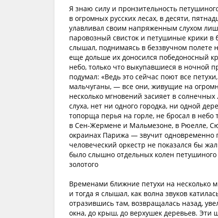
Я знаю силу и пронзительность петушиного
в огромных русских лесах, в десяти, пятнад
улавливал своим напряженным слухом лишь
паровозный свисток и петушиные крики в 
слышал, поднимаясь в беззвучном полете 
еще дольше их доносился победоносный крик
небо, только что выкупавшиеся в ночной п
подумал: «Ведь это сейчас поют все петухи,
мальчуганы, — все они, живущие на огромн
несколько мгновений засияет в солнечных 
слуха, нет ни одного городка, ни одной дер
топорща перья на горле, не бросал в небо
в Сен-Жермене и Мальмезоне, в Рюелле, Сю
окраинах Парижа — звучит одновременно п
человеческий оркестр не показался бы жал
было слышно отдельных колен петушиного 
золотого
Временами ближние петухи на несколько мг
и тогда я слышал, как волна звуков катилас
отразившись там, возвращалась назад, уве
окна, до крыш, до верхушек деревьев. Эти 