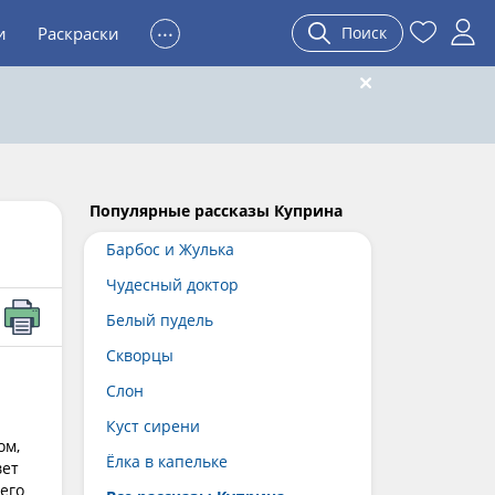
...
и
Раскраски
Поиск
Популярные рассказы Куприна
Барбос и Жулька
Чудесный доктор
Белый пудель
Скворцы
Слон
Куст сирени
ом,
Ёлка в капельке
вет
его