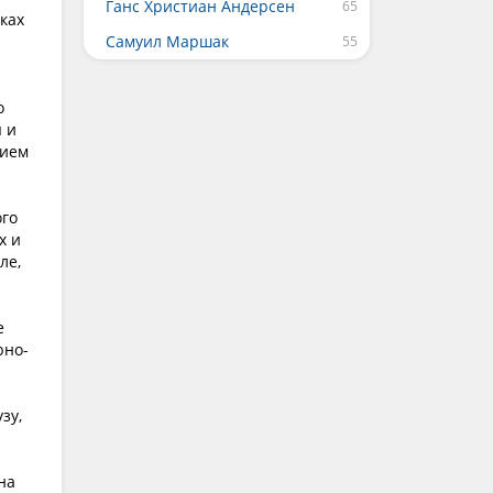
Ганс Христиан Андерсен
ках
Самуил Маршак
о
я и
нием
ого
х и
ле,
е
рно-
зу,
на