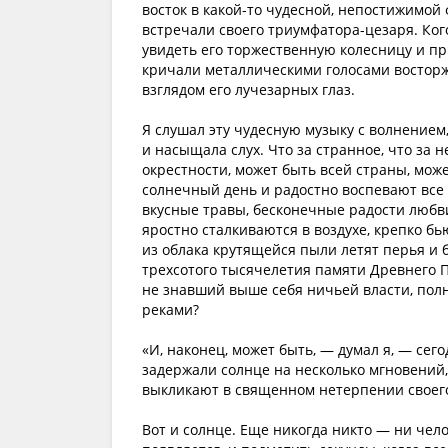
восток в какой-то чудесной, непостижимой 
встречали своего триумфатора-цезаря. Ког
увидеть его торжественную колесницу и п
кричали металлическими голосами востор
взглядом его лучезарных глаз.
Я слушал эту чудесную музыку с волнением,
и насыщала слух. Что за странное, что за 
окрестности, может быть всей страны, мож
солнечный день и радостно воспевают все 
вкусные травы, бесконечные радости любви
яростно сталкиваются в воздухе, крепко б
из облака крутящейся пыли летят перья и б
трехсотого тысячелетия памяти Древнего Пет
не знавший выше себя ничьей власти, пол
реками?
«И, наконец, может быть, — думал я, — сег
задержали солнце на несколько мгновений,
выкликают в священном нетерпении своего
Вот и солнце. Еще никогда никто — ни чело