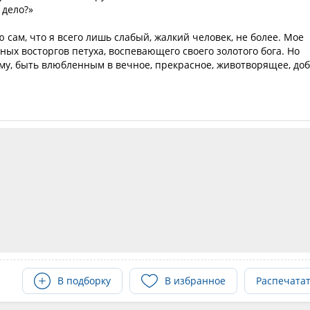
 дело?»
ю сам, что я всего лишь слабый, жалкий человек, не более. Мое
ных восторгов петуха, воспевающего своего золотого бога. Но
ему, быть влюбленным в вечное, прекрасное, животворящее, до
В подборку
В избранное
Распечата