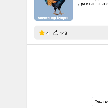
утра и наполнит 
4
148
Текст 