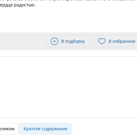
сердце радостью.
В подборку
В избранное
целиком
Краткое содержание