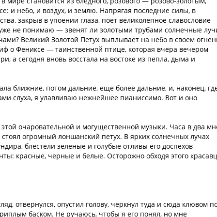
е в мире становится из бледного, розового — розово-золотым,
е: и небо, и воздух, и землю. Напрягая последние силы, в
ства, закрыв в упоении глаза, поет великолепное славословие
уже не понимаю — звенят ли золотыми трубами солнечные луч
ами? Великий Золотой Петух выплывает на небо в своем огне
миф о Фениксе — таинственной птице, которая вчера вечером
и, а сегодня вновь восстала на востоке из пепла, дыма и
ла ближние, потом дальние, еще более дальние, и, наконец, гд
лами слуха, я улавливаю нежнейшее пианиссимо. Вот и оно
 этой очаровательной и могущественной музыки. Часа в два мн
 стоял огромный лоншанский петух. В ярких солнечных лучах
ундира, блестели зеленые и голубые отливы его доспехов
нты: красные, черные и белые. Осторожно обходя этого красавц
яд, отвернулся, опустил голову, черкнул туда и сюда клювом п
риплым баском. Не ручаюсь, чтобы я его понял, но мне