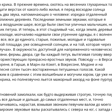
 крика. В прежние времена, охотясь на весенних глухариных то
цати верстах от какого-либо жилья, я перед восходом солнца
 два звука, напоминающих о человеке: изредка отдаленный
ближних деревнях. Последними земными звуками, которые я
на воздушном шаре, всегда были свистки уличных мальчишек, н
 петуха. И теперь, в этот стыдливый час, когда земля, деревь
рохладе, молчаливо надевали свои утренние одежды, я с волне
 все, все до единого, старые, пожилые, молодые и годовалые
ой площади, уже освещенной солнцем, и на той, которая через
лучах». В окружности, доступной для напряженного человеческ
евни, фермы, двора, где бы каждый петух, вытягивая голову ввер
 торжествующих прекрасно-яростных звуков. Повсюду — в Верса
рене, в Гарше, в Марн-ла-Кокет, в Вокресоне, Медоне и на
есня сотен тысяч восторженных петушиных голосов. Какой
ким в сравнении с этим волшебным и могучим хором, где уже н
крика, но полнезвучно льется мажорный аккорд на фоне пурпу
новений замолкали, как будто выдерживая строгую, точную пау
ь все дальше и дальше, до самых отдаленных мест, и, точно
личиваясь, нарастая, взмывая звонким певучим валом до моего
широкие звуковые валы раскатывались с севера на юг, с запада 