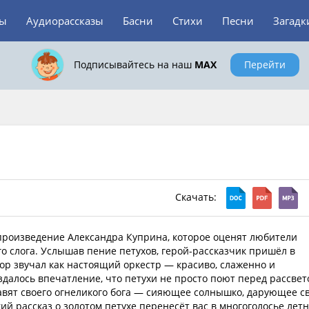
зы
Аудиорассказы
Басни
Стихи
Песни
Загадк
Подписывайтесь на наш
MAX
Перейти
Скачать:
произведение Александра Куприна, которое оценят любители
о слога. Услышав пение петухов, герой-рассказчик пришёл в
хор звучал как настоящий оркестр — красиво, слаженно и
здалось впечатление, что петухи не просто поют перед рассвет
авят своего огнеликого бога — сияющее солнышко, дарующее с
ий рассказ о золотом петухе перенесёт вас в многоголосье летн