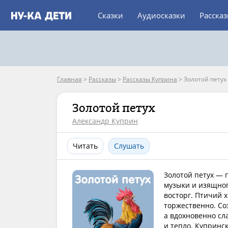
Сказки
Аудиосказки
Расска
Главная
>
Рассказы
>
Рассказы Куприна
>
Золотой петух
Золотой петух
Александр Куприн
Читать
Слушать
Золотой петух — 
музыки и изящног
восторг. Птичий 
торжественно. Со
а вдохновенно сл
и тепло. Купринск