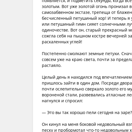
появляется, и подметить секунды, когда вс
золотым. Вот уже золотой огонь пронизал вс
самозабвенном экстазе, трепеща от блажен
бесчисленный петушиный хор! И теперь я 
или петушиный гимн сияет солнечными луч
одиночестве. Вот он, старый прекрасный 
сожгла себя на пышном костре вечерней зар
раскаленных углей!
Постепенно смолкают земные петухи. Снача
совсем уже на краю света, почти за преде
растаяло.
Целый день я находился под впечатлением
пришлось зайти в один дом. Посреди двора
почти ослепительно сверкало золото его м
вороненой стали, развевались атласные ле
нагнулся и спросил:
— Это вы так хорошо пели сегодня на заре?
Он кинул на меня боковой недовольный взгл
песку и пробормотал что-то недовольным х