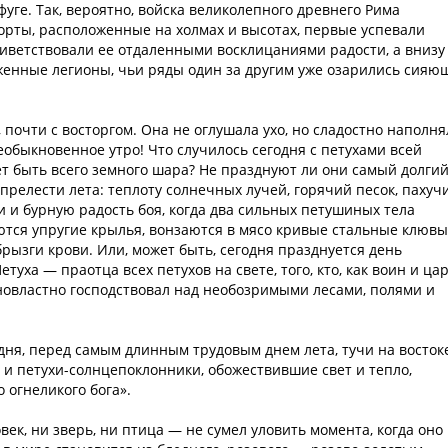
фуге. Так, вероятно, войска великолепного древнего Рима
орты, расположенные на холмах и высотах, первые успевали
риветствовали ее отдаленными восклицаниями радости, а внизу
женные легионы, чьи ряды один за другим уже озарились сия
 почти с восторгом. Она не оглушала ухо, но сладостно наполня
необыкновенное утро! Что случилось сегодня с петухами всей
ет быть всего земного шара? Не празднуют ли они самый долги
прелести лета: теплоту солнечных лучей, горячий песок, пахуч
 и бурную радость боя, когда два сильных петушиных тела
ьются упругие крылья, вонзаются в мясо кривые стальные клювы
рызги крови. Или, может быть, сегодня празднуется день
уха — праотца всех петухов на свете, того, кто, как воин и цар
новластно господствовал над необозримыми лесами, полями и
одня, перед самым длинным трудовым днем лета, тучи на восток
 и петухи-солнцепоклонники, обожествившие свет и тепло,
 огнеликого бога».
век, ни зверь, ни птица — не сумел уловить момента, когда оно