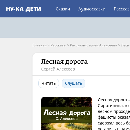
Сказки
Аудиосказки
Расска
Главная
>
Рассказы
>
Рассказы Сергея Алексеева
>
Лесн
Лесная дорога
Сергей Алексеев
Читать
Слушать
Лесная дорога 
Сиротинина, в 
лесном проходе,
фашисты оказал
сдержал весь ба
остались в пам