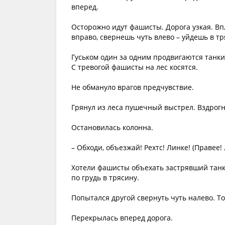
вперед.
Осторожно идут фашисты. Дорога узкая. Вп
вправо, свернешь чуть влево – уйдешь в тря
Гуськом один за одним продвигаются танки
С тревогой фашисты на лес косятся.
Не обмануло врагов предчувствие.
Грянул из леса пушечный выстрел. Вздрогн
Остановилась колонна.
– Обходи, объезжай! Рехтс! Линке! (Правее!
Хотели фашисты объехать застрявший танк. 
по грудь в трясину.
Попытался другой свернуть чуть налево. То
Перекрылась вперед дорога.