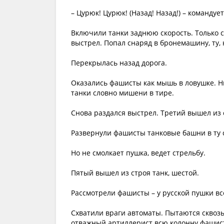
– Цурюк! Цурюк! (Назад! Назад!) – командуе
Включили танки заднюю скорость. Только с
выстрел. Попал снаряд в бронемашину, ту,
Перекрылась назад дорога.
Оказались фашисты как мышь в ловушке. Ни 
танки словно мишени в тире.
Снова раздался выстрел. Третий вышел из 
Развернули фашисты танковые башни в ту с
Но не смолкает пушка, ведет стрельбу.
Пятый вышел из строя танк, шестой.
Рассмотрели фашисты – у русской пушки вс
Схватили враги автоматы. Пытаются сквозь
отважный артиллерист всю колонну фашист