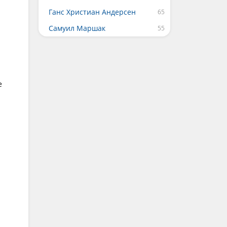
Ганс Христиан Андерсен
Самуил Маршак
е