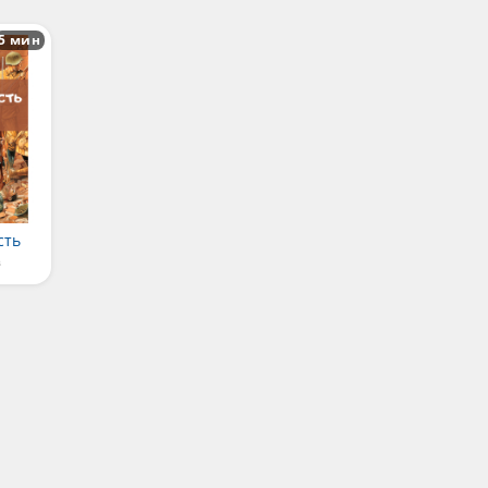
5 мин
сть
в