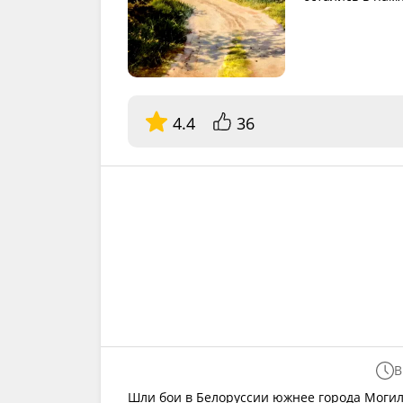
4.4
36
В
Шли бои в Белоруссии южнее города Могил