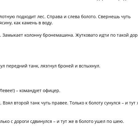
лотную подходит лес. Справа и слева болото. Свернешь чуть
сину, как камень в воду.
. Замыкает колонну бронемашина. Жутковато идти по такой дор
ул передний танк, лязгнул броней и вспыхнул.
 Левее!) – командует офицер.
Взял второй танк чуть правее. Только к болоту сунулся – и тут 
лько с дороги сдвинулся – и тут же в болото ушел по шею.