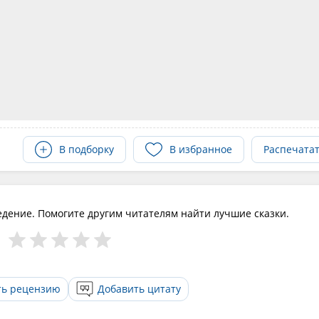
В подборку
В избранное
Распечата
едение. Помогите другим читателям найти лучшие сказки.
ть рецензию
Добавить цитату