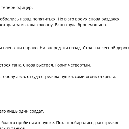
т теперь офицер.
обрались назад попятиться. Но в это время снова раздался
 которая замыкала колонну. Вспыхнула бронемашина.
влево, ни вправо. Ни вперед, ни назад. Стоят на лесной дорог
строя танк. Снова выстрел. Горит четвертый.
торону леса, откуда стреляла пушка, сами огонь открыли.
его лишь один солдат.
 болото пробиться к пушке. Пока пробирались, расстрелял
ских танков.