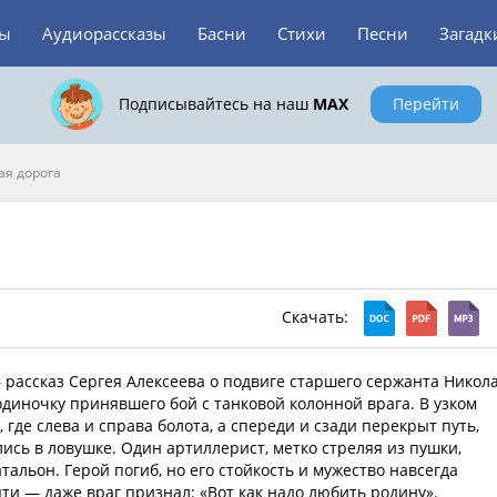
зы
Аудиорассказы
Басни
Стихи
Песни
Загадк
Подписывайтесь на наш
MAX
Перейти
ая дорога
Скачать:
– рассказ Сергея Алексеева о подвиге старшего сержанта Никол
одиночку принявшего бой с танковой колонной врага. В узком
 где слева и справа болота, а спереди и сзади перекрыт путь,
ись в ловушке. Один артиллерист, метко стреляя из пушки,
тальон. Герой погиб, но его стойкость и мужество навсегда
яти — даже враг признал: «Вот как надо любить родину».