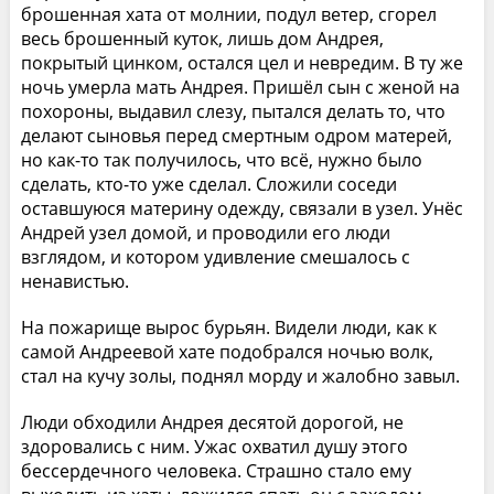
брошенная хата от молнии, подул ветер, сгорел
весь брошенный куток, лишь дом Андрея,
покрытый цинком, остался цел и невредим. В ту же
ночь умерла мать Андрея. Пришёл сын с женой на
похороны, выдавил слезу, пытался делать то, что
делают сыновья перед смертным одром матерей,
но как-то так получилось, что всё, нужно было
сделать, кто-то уже сделал. Сложили соседи
оставшуюся материну одежду, связали в узел. Унёс
Андрей узел домой, и проводили его люди
взглядом, и котором удивление смешалось с
ненавистью.
На пожарище вырос бурьян. Видели люди, как к
самой Андреевой хате подобрался ночью волк,
стал на кучу золы, поднял морду и жалобно завыл.
Люди обходили Андрея десятой дорогой, не
здоровались с ним. Ужас охватил душу этого
бессердечного человека. Страшно стало ему