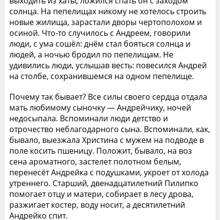
выходить из хаты, ложился спать он с заходом
солнца. На пепелищах никому не хотелось строить
новые жилища, зарастали дворы чертополохом и
осиной. Что-то случилось с Андреем, говорили
люди, с ума сошёл: днём стал бояться солнца и
людей, а ночью бродил по пепелищам. Не
удивились люди, услышав весть: повесился Андрей
на столбе, сохранившемся на одном пепелище.
Почему так бывает? Все силы своего сердца отдала
мать любимому сыночку — Андрейчику, ночей
недосыпала. Вспоминали люди детство и
отрочество неблагодарного сына. Вспоминали, как,
бывало, выезжала Христина с мужем на подводе в
поле косить пшеницу. Положит, бывало, на воз
сена ароматного, застелет полотном белым,
перенесёт Андрейка с подушками, укроет от холода
утреннего. Старший, двенадцатилетний Пилипко
помогает отцу и матери, собирает в лесу дрова,
разжигает костер, воду носит, а десятилетний
Андрейко спит.