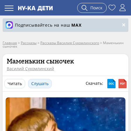
Поиск
Подписывайтесь на наш
MAX
Главная
>
Рассказы
>
Рассказы Василия Сухомлинского
>
Маменькин
сыночек
Маменькин сыночек
Василий Сухомлинский
Скачать:
Читать
Слушать