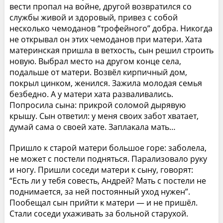
вести пропал на войне, другой возвратился со
службы живой и здоровый, привез с собой
несколько чемоданов “трофейного” добра. Никогда
не открывал он этих чемоданов при матери. Хата
материнская пришла в ветхость, сын решил строить
новую. Выбрал место на другом конце села,
подальше от матери. Возвёл кирпичный дом,
покрыл цинком, женился. Зажила молодая семья
безбедно. А у матери хата разваливались.
Попросила сына: прикрой соломой дырявую
крышу. Сын ответил: у меня своих забот хватает,
думай сама о своей хате. Заплакала мать…
Пришло к старой матери большое горе: заболела,
не может с постели подняться. Парализовало руку
и ногу. Пришли соседи матери к сыну, говорят:
“Есть ли у тебя совесть, Андрей? Мать с постели не
поднимается, за ней постоянный уход нужен”.
Пообещал сын прийти к матери — и не пришёл.
Стали соседи ухаживать за больной старухой.