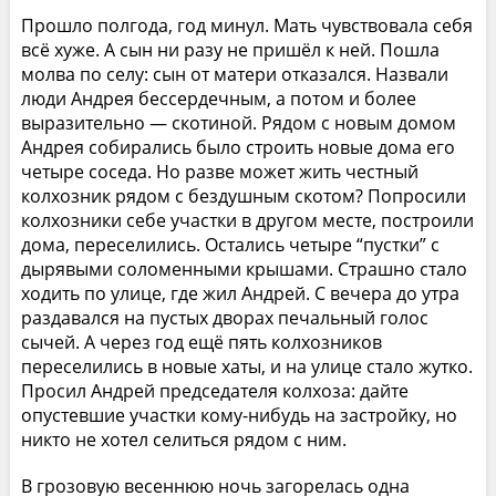
Прошло полгода, год минул. Мать чувствовала себя
всё хуже. А сын ни разу не пришёл к ней. Пошла
молва по селу: сын от матери отказался. Назвали
люди Андрея бессердечным, а потом и более
выразительно — скотиной. Рядом с новым домом
Андрея собирались было строить новые дома его
четыре соседа. Но разве может жить честный
колхозник рядом с бездушным скотом? Попросили
колхозники себе участки в другом месте, построили
дома, переселились. Остались четыре “пустки” с
дырявыми соломенными крышами. Страшно стало
ходить по улице, где жил Андрей. С вечера до утра
раздавался на пустых дворах печальный голос
сычей. А через год ещё пять колхозников
переселились в новые хаты, и на улице стало жутко.
Просил Андрей председателя колхоза: дайте
опустевшие участки кому-нибудь на застройку, но
никто не хотел селиться рядом с ним.
В грозовую весеннюю ночь загорелась одна