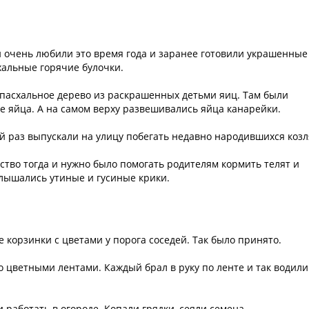
и очень любили это время года и заранее готовили украшенные
хальные горячие булочки.
е пасхальное дерево из раскрашенных детьми яиц. Там были
ые яйца. А на самом верху развешивались яйца канарейки.
й раз выпускали на улицу побегать недавно народившихся козл
йство тогда и нужно было помогать родителям кормить телят и
слышались утиные и гусиные крики.
 корзинки с цветами у порога соседей. Так было принято.
о цветными лентами. Каждый брал в руку по ленте и так водили
работать в огороде. Копали грядки, сеяли семена.