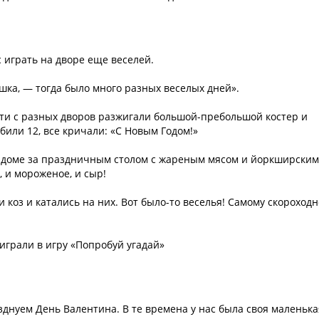
 играть на дворе еще веселей.
ушка, — тогда было много разных веселых дней».
ети с разных дворов разжигали большой-пребольшой костер и
 били 12, все кричали: «С Новым Годом!»
в доме за праздничным столом с жареным мясом и йоркширским
 и мороженое, и сыр!
 коз и катались на них. Вот было-то веселья! Самому скороход
играли в игру «Попробуй угадай»
азднуем День Валентина. В те времена у нас была своя маленька