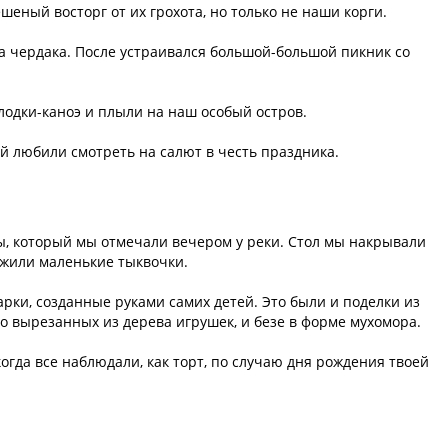
шеный восторг от их грохота, но только не наши корги.
а чердака. После устраивался большой-большой пикник со
 лодки-каноэ и плыли на наш особый остров.
ей любили смотреть на салют в честь праздника.
ы, который мы отмечали вечером у реки. Стол мы накрывали
ужили маленькие тыквочки.
ки, созданные руками самих детей. Это были и поделки из
во вырезанных из дерева игрушек, и безе в форме мухомора.
огда все наблюдали, как торт, по случаю дня рождения твоей