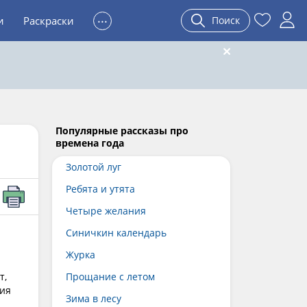
...
и
Раскраски
Поиск
Популярные рассказы про
времена года
Золотой луг
Ребята и утята
Четыре желания
Синичкин календарь
Журка
т,
Прощание с летом
ния
Зима в лесу