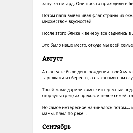
запуска петард. Они просто приходили в бе
Потом папа вывешивал флаг страны из окн
множеством вкусностей.
После этого ближе к вечеру все садились в
Это было наше место, откуда мы всей семь
Август
А в августе было день рождения твоей мам
тарелками из бересты, а стаканами нам сл
Твоей маме дарили самые интересные подар
скорлупы грецких орехов, и целое семейст
Но самое интересное начиналось потом…, к
мамы, плыл по реке…
Сентябрь