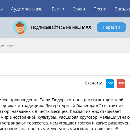
зы
Аудиорассказы
Басни
Стихи
Песни
Загадк
Подписывайтесь на наш
MAX
Перейти
цы года
Скачать:
лое произведение Таши Тюдор, которое расскажет детям об
здниках и традициях. Литературный "календарь" состоит из
тюр, названных в честь месяцев. Каждая из них открывает
 мир иностранной культуры. Расширяя кругозор, малыши узнаю
 устраивают торжества, чем угощают гостей и какие развлече
га написана простым и доступным языком, что делает её