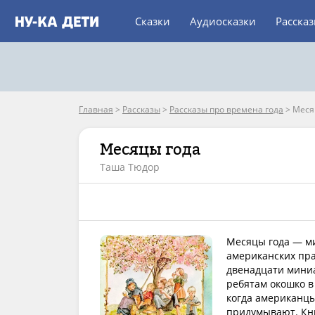
Сказки
Аудиосказки
Расска
Главная
>
Рассказы
>
Рассказы про времена года
>
Меся
Месяцы года
Таша Тюдор
Месяцы года — ми
американских пра
двенадцати миниа
ребятам окошко в
когда американцы
придумывают. Кни