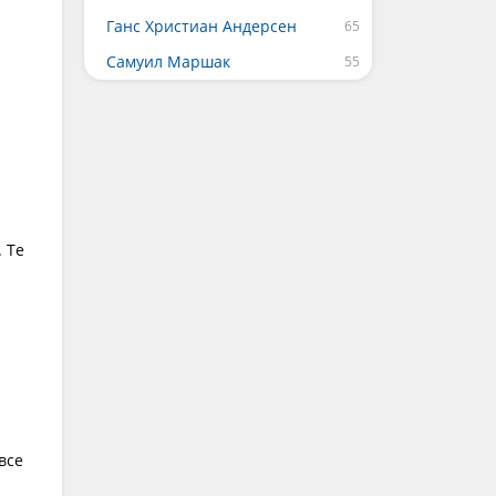
Ганс Христиан Андерсен
Самуил Маршак
 Те
все