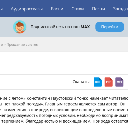
зы
Аудиорассказы
Басни
Стихи
Песни
Загадк
Подписывайтесь на наш
MAX
Перейти
го
>
Прощание с летом
Скачать:
ние с летом» Константин Паустовский тонко намекает читателю
ды нет плохой погоды». Главным героем является сам автор. Он
ет изменения в природе, возникающие в определенные времен
 непредсказуемость погодных условий, необходимо воспринима
с терпением, благодарностью и восхищением. Природа остаетс
.