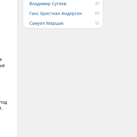
Владимир Сутеев
Ганс Христиан Андерсен
Самуил Маршак
е
ьше
 под
й.