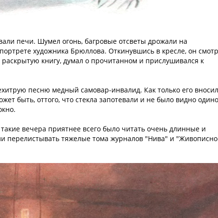
вали печи. Шумел огонь, багровые отсветы дрожали на
 портрете художника Брюллова. Откинувшись в кресле, он смот
жив раскрытую книгу, думал о прочитанном и прислушивался к
нехитрую песню медный самовар-инвалид. Как только его вносил
ожет быть, оттого, что стекла запотевали и не было видно один
окно.
В такие вечера приятнее всего было читать очень длинные и
и перелистывать тяжелые тома журналов "Нива" и "Живописно