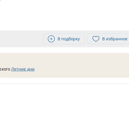
В подборку
В избранное
вского
Летние дни