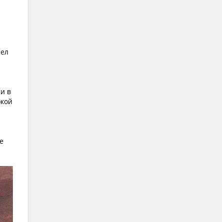
рел
и в
окой
е