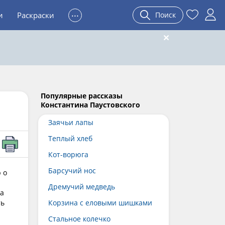
...
и
Раскраски
Поиск
Популярные рассказы
Константина Паустовского
Заячьи лапы
Теплый хлеб
Кот-ворюга
Барсучий нос
 о
Дремучий медведь
а
ть
Корзина с еловыми шишками
я
Стальное колечко