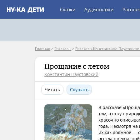
Сказки
Аудиосказки
Расска
Главная
>
Рассказы
>
Рассказы Константина Паустовско
Прощание с летом
Константин Паустовский
Читать
Слушать
В рассказе «Проща
том, что «у приро
красочно описыва
года. Несмотря на
их как должное — 
всегда прекрасной