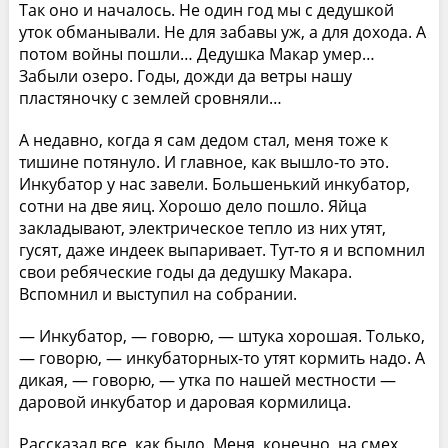
Так оно и началось. Не один год мы с дедушкой
уток обманывали. Не для забавы уж, а для дохода. А
потом войны пошли… Дедушка Макар умер…
Забыли озеро. Годы, дожди да ветры нашу
пластяночку с землей сровняли…
А недавно, когда я сам дедом стал, меня тоже к
тишине потянуло. И главное, как вышло-то это.
Инкубатор у нас завели. Большенький инкубатор,
сотни на две яиц. Хорошо дело пошло. Яйца
закладывают, электрическое тепло из них утят,
гусят, даже индеек выпаривает. Тут-то я и вспомнил
свои ребяческие годы да дедушку Макара.
Вспомнил и выступил на собрании.
— Инкубатор, — говорю, — штука хорошая. Только,
— говорю, — инкубаторных-то утят кормить надо. А
дикая, — говорю, — утка по нашей местности —
даровой инкубатор и даровая кормилица.
Рассказал все, как было. Меня, конечно, на смех