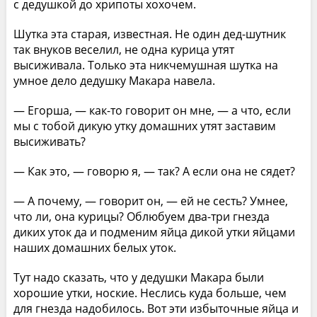
с дедушкой до хрипоты хохочем.
Шутка эта старая, известная. Не один дед-шутник
так внуков веселил, не одна курица утят
высиживала. Только эта никчемушная шутка на
умное дело дедушку Макара навела.
— Егорша, — как-то говорит он мне, — а что, если
мы с тобой дикую утку домашних утят заставим
высиживать?
— Как это, — говорю я, — так? А если она не сядет?
— А почему, — говорит он, — ей не сесть? Умнее,
что ли, она курицы? Облюбуем два-три гнезда
диких уток да и подменим яйца дикой утки яйцами
наших домашних белых уток.
Тут надо сказать, что у дедушки Макара были
хорошие утки, ноские. Неслись куда больше, чем
для гнезда надобилось. Вот эти избыточные яйца и