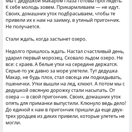
Мы с дедушкой Макаром глаза готовы проглядеть.
К себе молодь зовем. Прикармливаем — не идут.
Своих, домашних уток подбрасываем, чтобы те
привели их к нам на заимку, в утиный пригончик.
Не получается.
Стали ждать, когда застынет озеро.
Недолго пришлось ждать. Настал счастливый день,
ударил первый морозец. Сковало льдом озеро. Не
все: с краев. А белые утки на середине держатся.
Серые-то уж давно за море улетели. Тут дедушка
Макар, не будь плох, стал овсеца им подкидывать,
пшенички. Утки вышли на лед, клюют. А потом мы с
дедушкой овсяную дорожку стали насыпать. От
озера — в свой пригончик. Своих, домашних уток
опять для приманки выпустили. Клюнуло ведь дело!
До единой к нам в пригончик пришли да еще двух-
трех уродцев из диких привели, которые улететь не
могли.