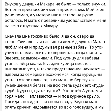
Внуков у дедушки Макара не было — только внучки.
Вот он и приспособил меня приемышем. Мой отец
рано помер, а у матери нас шестеро на руках
осталось. И мать с превеликим удовольствием меня
на лето отпускала к Макару.
Сначала мне тоскливо было: я да он, озеро да
степь. Случалось, и слезишки лил. А дедушка Макар
любил меня и придумывал разные забавы. То уток
учил петлями ловить, то верши плести да ставить.
Зверюшек выслеживали. Под курицу для забавы
утиные яйца клали. Высидит курица вместе с
цыплятами утят, и такое представление начнется —
вдвоем за семерых нахохочемся, когда курицыны
утята в озере плавают, а их мать по берегу как
умалишенная бегает, на всю степь кудахчет: «Куда-
куда!.. Куда вы, цыплятушки?.. Утонете!» А утятам и
горя мало. Наплаваются — и под куриное крыло.
Посидят, посидят — и снова в воду. Бедная мать
опять кричит, надрывается во всю головушку, а мы