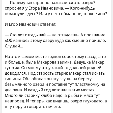
— Почему так странно называется это озеро? —
спросил я у Егора Ивановича. — Кого-нибудь
обманули здесь? Или у него обманное, топкое дно?
И Егор Иванович ответил:
— Сто лет отгадывай — не отгадаешь. А прозвание
«Обманное» этому озеру куда как смешно пришло.
Слушай…
На этом самом месте годков сорок тому назад, а то
и больше, была Макарова заимка. Дедушка Макар
тут жил. Он моему отцу какой-то дальней родней
доводился. Под старость старик Макар стал искать
тишины. Облюбовал он эту глушь на берегу
безымянного озера и поставил тут пластяночку на
два окна. И каждый год летовал в этих местах.
Много ли старику хлеба надо, а рыбы и мяса тут
невпроед. И теперь, как видишь, озеро глуховато, а
в ту пору и говорить нечего.