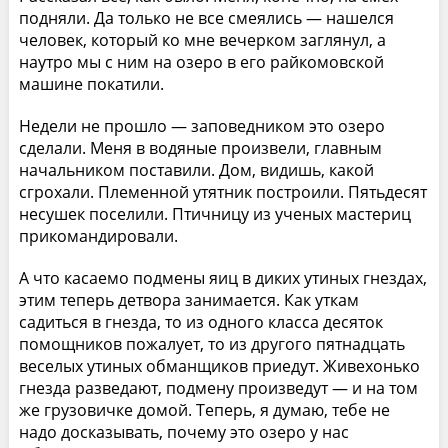
подняли. Да только не все смеялись — нашелся
человек, который ко мне вечерком заглянул, а
наутро мы с ним на озеро в его райкомовской
машине покатили.
Недели не прошло — заповедником это озеро
сделали. Меня в водяные произвели, главным
начальником поставили. Дом, видишь, какой
сгрохали. Племенной утятник построили. Пятьдесят
несушек поселили. Птичницу из ученых мастериц
прикомандировали.
А что касаемо подмены яиц в диких утиных гнездах,
этим теперь детвора занимается. Как уткам
садиться в гнезда, то из одного класса десяток
помощников пожалует, то из другого пятнадцать
веселых утиных обманщиков приедут. Живехонько
гнезда разведают, подмену произведут — и на том
же грузовичке домой. Теперь, я думаю, тебе не
надо досказывать, почему это озеро у нас